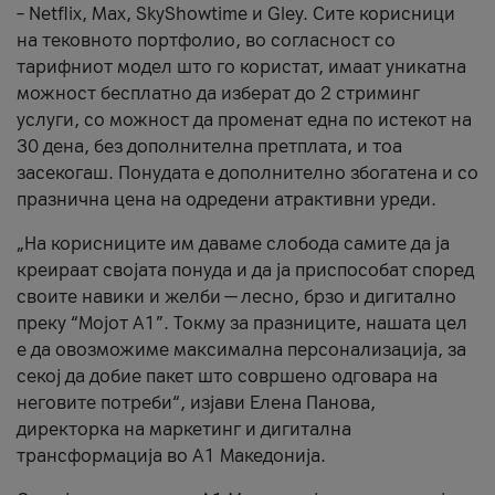
– Netflix, Max, SkyShowtime и Gley. Сите корисници
на тековното портфолио, во согласност со
тарифниот модел што го користат, имаат уникатна
можност бесплатно да изберат до 2 стриминг
услуги, со можност да променат една по истекот на
30 дена, без дополнителна претплата, и тоа
засекогаш. Понудата е дополнително збогатена и со
празнична цена на одредени атрактивни уреди.
„На корисниците им даваме слобода самите да ја
креираат својата понуда и да ја приспособат според
своите навики и желби — лесно, брзо и дигитално
преку “Мојот А1”. Токму за празниците, нашата цел
е да овозможиме максимална персонализација, за
секој да добие пакет што совршено одговара на
неговите потреби“, изјави Елена Панова,
директорка на маркетинг и дигитална
трансформација во А1 Македонија.