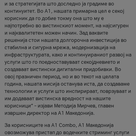
и за стратегијата што доследно ја градиме во
континуитет. Во А1, нашата примарна цел е секој
корисник да го добие токму она што му е
најпотребно во вистинскиот момент, на најсигурен
и најквалитетен можен начин. Зад ваквите
решенија стои нашата долгорочна инвестиција во
стабилна и сигурна мрежа, модернизација на
инфраструктурата, како и континуираниот развој на
услуги што го поедноставуваат секојдневието и
создаваат вистински дигитални придобивки. Во
овој празничен период, но и во текот на целата
година, нашата мисија останува иста, да создаваме
технологии и услуги што инспирираат, поврзуваат и
им додаваат вистинска вредност на нашите
корисници“ – изјави Методија Мирчев, главен
извршен директор на А1 Македонија.
За корисниците на A1 Combo, А1 Македонија
овозможува пристап до водечките стриминг услуги