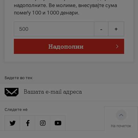
надополните. Ве молиме, внесувајте сума
помеѓу 100 и 1000 денари.
-
+
Надополни
Бидете во тек
Следете нè
На почеток