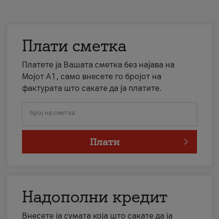
Плати сметка
Платете ја Вашата сметка без најава на
Мојот А1, само внесете го бројот на
фактурата што сакате да ја платите.
Број на сметка
Плати
Надополни кредит
Внесете ја сумата која што сакате да ја