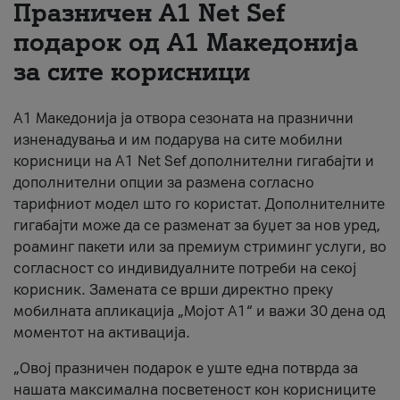
Празничен A1 Net Sеf
За нас
подарок од А1 Македонија
за сите корисници
#ПодобарОнлајн
А1 Македонија ја отвора сезоната на празнични
изненадувања и им подарува на сите мобилни
корисници на A1 Net Sef дополнителни гигабајти и
дополнителни опции за размена согласно
тарифниот модел што го користат. Дополнителните
гигабајти може да се разменат за буџет за нов уред,
роаминг пакети или за премиум стриминг услуги, во
согласност со индивидуалните потреби на секој
корисник. Замената се врши директно преку
мобилната апликација „Мојот А1“ и важи 30 дена од
моментот на активација.
„Овој празничен подарок е уште една потврда за
нашата максимална посветеност кон корисниците