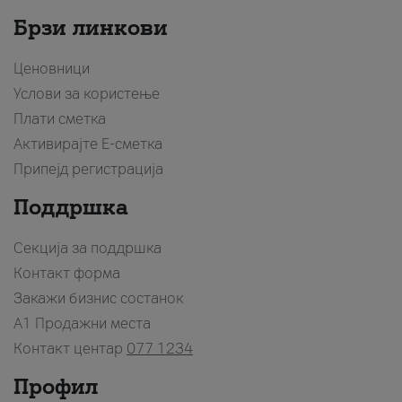
Брзи линкови
Ценовници
Услови за користење
Плати сметка
Активирајте Е-сметка
Припејд регистрација
Поддршка
Секција за поддршка
Контакт форма
Закажи бизнис состанок
A1 Продажни места
Контакт центар
077 1234
Профил