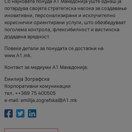
Со најновата понуда А1 Македонија уште еднаш ја
потврдува својата стратегиска насока за создавање
иновативни, персонализирани и исклучително
кориснички ориентирани услуги, што обезбедуваат
поголема контрола, флексибилност и вистинска
додадена вредност.
Повеќе детали за понудата се достапни на
www.А1.mk.
Контакт за медиуми А1 Македонија:
Емилија Зографска
Корпоративни комуникации
тел. ++389 75 400505
e-mail: emilija.zografska@A1.mk