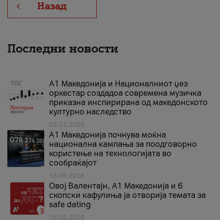
Назад
Последни новости
А1 Македонија и Националниот џез
оркестар создадоа современа музичка
приказна инспирирана од македонското
културно наследство
03.07.2026
A1 Македонија почнува моќна
национална кампања за поодговорно
користење на технологијата во
сообраќајот
18.05.2026
Овој Валентајн, A1 Македонија и 6
скопски кафулиња ја отворија темата за
safe dating
16.02.2026