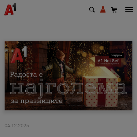
МК
EN
SQ
Приватни
Деловни
Поддршка
Надополни кредит
04.12.2025
Плати сметка