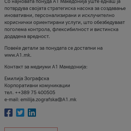
Со најновата понуда А1 Македонија уште еднаш ја
потврдува својата стратегиска насока за создавање
иновативни, персонализирани и исклучително
кориснички ориентирани услуги, што обезбедуваат
поголема контрола, флексибилност и вистинска
додадена вредност.
Повеќе детали за понудата се достапни на
www.А1.mk.
Контакт за медиуми А1 Македонија:
Емилија Зографска
Корпоративни комуникации
тел. ++389 75 400505
e-mail: emilija.zografska@A1.mk