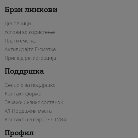
Брзи линкови
Ценовници
Услови за користење
Плати сметка
Активирајте Е-сметка
Припејд регистрација
Поддршка
Секција за поддршка
Контакт форма
Закажи бизнис состанок
A1 Продажни места
Контакт центар
077 1234
Профил