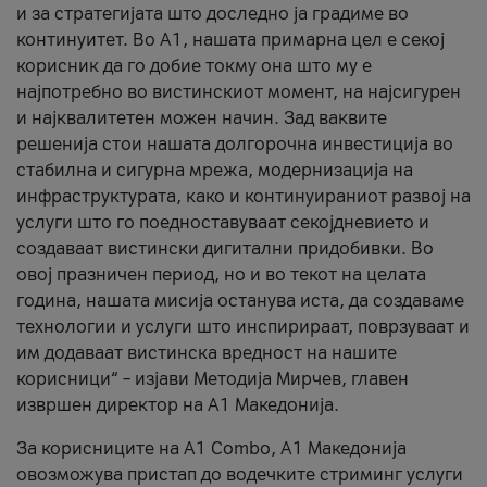
и за стратегијата што доследно ја градиме во
континуитет. Во А1, нашата примарна цел е секој
корисник да го добие токму она што му е
најпотребно во вистинскиот момент, на најсигурен
и најквалитетен можен начин. Зад ваквите
решенија стои нашата долгорочна инвестиција во
стабилна и сигурна мрежа, модернизација на
инфраструктурата, како и континуираниот развој на
услуги што го поедноставуваат секојдневието и
создаваат вистински дигитални придобивки. Во
овој празничен период, но и во текот на целата
година, нашата мисија останува иста, да создаваме
технологии и услуги што инспирираат, поврзуваат и
им додаваат вистинска вредност на нашите
корисници“ – изјави Методија Мирчев, главен
извршен директор на А1 Македонија.
За корисниците на A1 Combo, А1 Македонија
овозможува пристап до водечките стриминг услуги