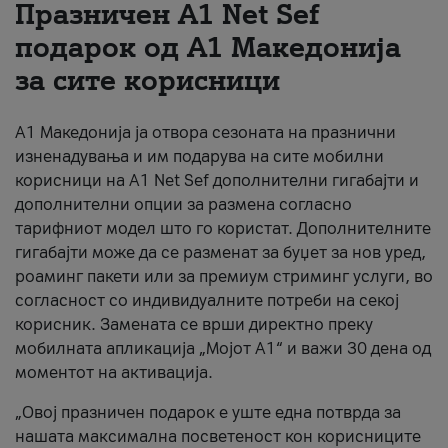
Празничен A1 Net Sеf
За нас
подарок од А1 Македонија
за сите корисници
#ПодобарОнлајн
А1 Македонија ја отвора сезоната на празнични
изненадувања и им подарува на сите мобилни
корисници на A1 Net Sef дополнителни гигабајти и
дополнителни опции за размена согласно
тарифниот модел што го користат. Дополнителните
гигабајти може да се разменат за буџет за нов уред,
роаминг пакети или за премиум стриминг услуги, во
согласност со индивидуалните потреби на секој
корисник. Замената се врши директно преку
мобилната апликација „Мојот А1“ и важи 30 дена од
моментот на активација.
„Овој празничен подарок е уште една потврда за
нашата максимална посветеност кон корисниците