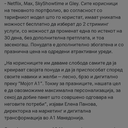
– Netflix, Max, SkyShowtime и Gley. Сите корисници
на тековното портфолио, во согласност со
тарифниот модел што го користат, имаат уникатна
можност бесплатно да изберат до 2 стриминг
услуги, со можност да променат една по истекот на
30 дена, без дополнителна претплата, и тоа
засекогаш. Понудата е дополнително збогатена и со
празнична цена на одредени атрактивни уреди.
„На корисниците им даваме слобода самите да ја
креираат својата понуда и да ја приспособат според
своите навики и желби — лесно, брзо и дигитално
преку “Мојот А1”. Токму за празниците, нашата цел
е да овозможиме максимална персонализација, за
секој да добие пакет што совршено одговара на
неговите потреби“, изјави Елена Панова,
директорка на маркетинг и дигитална
трансформација во А1 Македонија.