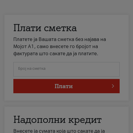
Плати сметка
Платете ја Вашата сметка без најава на
Мојот А1, само внесете го бројот на
фактурата што сакате да ја платите.
Број на сметка
Плати
Надополни кредит
Внесете ја сумата која што сакате да ја