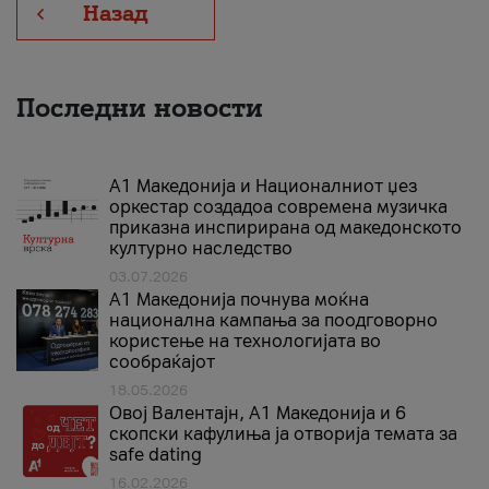
Назад
Последни новости
А1 Македонија и Националниот џез
оркестар создадоа современа музичка
приказна инспирирана од македонското
културно наследство
03.07.2026
A1 Македонија почнува моќна
национална кампања за поодговорно
користење на технологијата во
сообраќајот
18.05.2026
Овој Валентајн, A1 Македонија и 6
скопски кафулиња ја отворија темата за
safe dating
16.02.2026