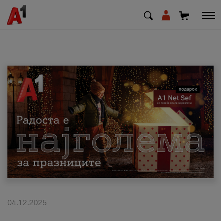
МК
EN
SQ
Приватни
Деловни
Поддршка
Надополни кредит
04.12.2025
Плати сметка