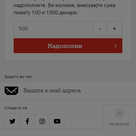
надополните. Ве молиме, внесувајте сума
помеѓу 100 и 1000 денари.
-
+
Надополни
Бидете во тек
Следете нè
На почеток