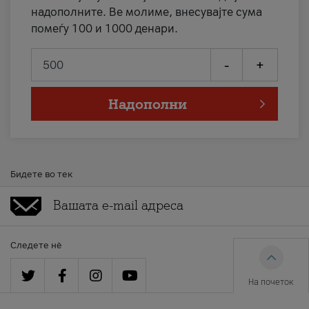
надополните. Ве молиме, внесувајте сума
помеѓу 100 и 1000 денари.
-
+
Надополни
Бидете во тек
Следете нè
На почеток