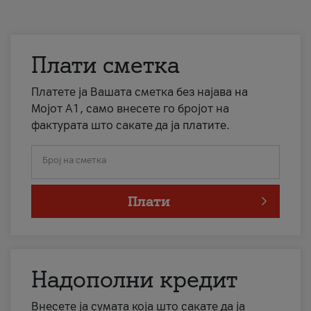
Плати сметка
Платете ја Вашата сметка без најава на
Мојот А1, само внесете го бројот на
фактурата што сакате да ја платите.
Број на сметка
Плати
Надополни кредит
Внесете ја сумата која што сакате да ја