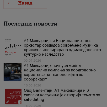
Назад
Последни новости
А1 Македонија и Националниот џез
оркестар создадоа современа музичка
приказна инспирирана од македонското
културно наследство
03.07.2026
A1 Македонија почнува моќна
национална кампања за поодговорно
користење на технологијата во
сообраќајот
18.05.2026
Овој Валентајн, A1 Македонија и 6
скопски кафулиња ја отворија темата за
safe dating
16.02.2026