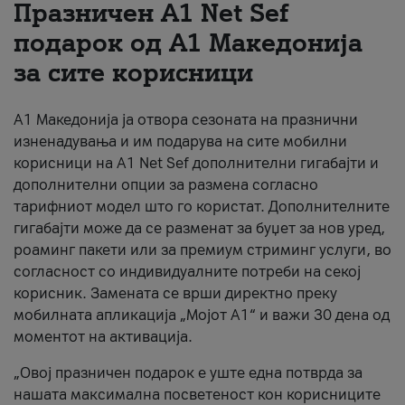
Празничен A1 Net Sеf
За нас
подарок од А1 Македонија
за сите корисници
#ПодобарОнлајн
А1 Македонија ја отвора сезоната на празнични
изненадувања и им подарува на сите мобилни
корисници на A1 Net Sef дополнителни гигабајти и
дополнителни опции за размена согласно
тарифниот модел што го користат. Дополнителните
гигабајти може да се разменат за буџет за нов уред,
роаминг пакети или за премиум стриминг услуги, во
согласност со индивидуалните потреби на секој
корисник. Замената се врши директно преку
мобилната апликација „Мојот А1“ и важи 30 дена од
моментот на активација.
„Овој празничен подарок е уште една потврда за
нашата максимална посветеност кон корисниците