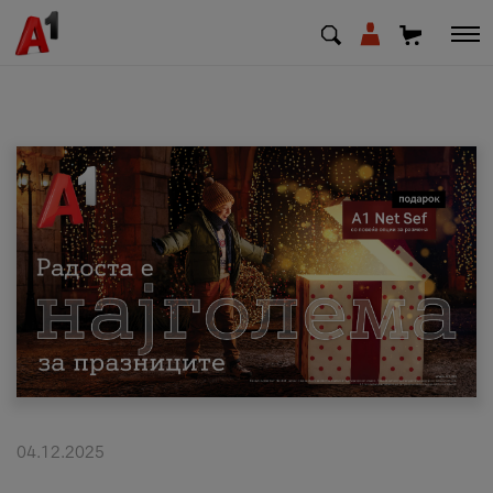
МК
EN
SQ
Приватни
Деловни
Поддршка
Надополни кредит
04.12.2025
Плати сметка