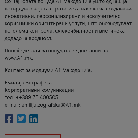
Со најновата понуда А1 Македонија уште еднаш ја
потврдува својата стратегиска насока за создавање
иновативни, персонализирани и исклучително
кориснички ориентирани услуги, што обезбедуваат
поголема контрола, флексибилност и вистинска
додадена вредност.
Повеќе детали за понудата се достапни на
www.А1.mk.
Контакт за медиуми А1 Македонија:
Емилија Зографска
Корпоративни комуникации
тел. ++389 75 400505
e-mail: emilija.zografska@A1.mk