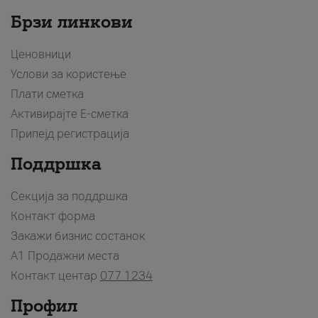
Брзи линкови
Ценовници
Услови за користење
Плати сметка
Активирајте Е-сметка
Припејд регистрација
Поддршка
Секција за поддршка
Контакт форма
Закажи бизнис состанок
A1 Продажни места
Контакт центар
077 1234
Профил