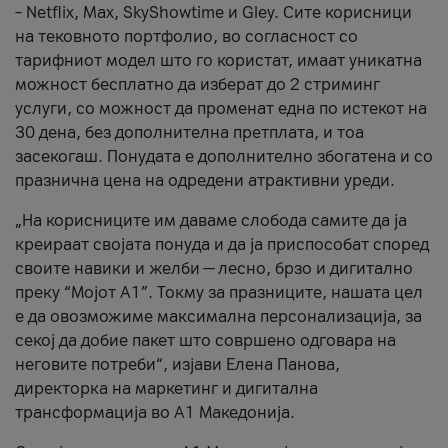
– Netflix, Max, SkyShowtime и Gley. Сите корисници
на тековното портфолио, во согласност со
тарифниот модел што го користат, имаат уникатна
можност бесплатно да изберат до 2 стриминг
услуги, со можност да променат една по истекот на
30 дена, без дополнителна претплата, и тоа
засекогаш. Понудата е дополнително збогатена и со
празнична цена на одредени атрактивни уреди.
„На корисниците им даваме слобода самите да ја
креираат својата понуда и да ја приспособат според
своите навики и желби — лесно, брзо и дигитално
преку “Мојот А1”. Токму за празниците, нашата цел
е да овозможиме максимална персонализација, за
секој да добие пакет што совршено одговара на
неговите потреби“, изјави Елена Панова,
директорка на маркетинг и дигитална
трансформација во А1 Македонија.