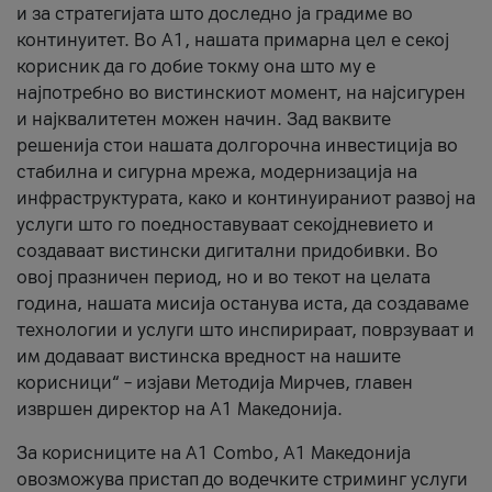
и за стратегијата што доследно ја градиме во
континуитет. Во А1, нашата примарна цел е секој
корисник да го добие токму она што му е
најпотребно во вистинскиот момент, на најсигурен
и најквалитетен можен начин. Зад ваквите
решенија стои нашата долгорочна инвестиција во
стабилна и сигурна мрежа, модернизација на
инфраструктурата, како и континуираниот развој на
услуги што го поедноставуваат секојдневието и
создаваат вистински дигитални придобивки. Во
овој празничен период, но и во текот на целата
година, нашата мисија останува иста, да создаваме
технологии и услуги што инспирираат, поврзуваат и
им додаваат вистинска вредност на нашите
корисници“ – изјави Методија Мирчев, главен
извршен директор на А1 Македонија.
За корисниците на A1 Combo, А1 Македонија
овозможува пристап до водечките стриминг услуги