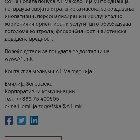
Со најновата понуда А1 Македонија уште еднаш ја
потврдува својата стратегиска насока за создавање
иновативни, персонализирани и исклучително
кориснички ориентирани услуги, што обезбедуваат
поголема контрола, флексибилност и вистинска
додадена вредност.
Повеќе детали за понудата се достапни на
www.А1.mk.
Контакт за медиуми А1 Македонија:
Емилија Зографска
Корпоративни комуникации
тел. ++389 75 400505
e-mail: emilija.zografska@A1.mk