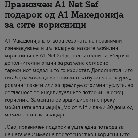
Празничен A1 Net Sеf
За нас
подарок од А1 Македонија
за сите корисници
#ПодобарОнлајн
А1 Македонија ја отвора сезоната на празнични
изненадувања и им подарува на сите мобилни
корисници на A1 Net Sef дополнителни гигабајти и
дополнителни опции за размена согласно
тарифниот модел што го користат. Дополнителните
гигабајти може да се разменат за буџет за нов уред,
роаминг пакети или за премиум стриминг услуги, во
согласност со индивидуалните потреби на секој
корисник. Замената се врши директно преку
мобилната апликација „Мојот А1“ и важи 30 дена од
моментот на активација.
„Овој празничен подарок е уште една потврда за
нашата максимална посветеност кон корисниците