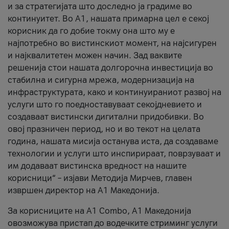
и за стратегијата што доследно ја градиме во
континуитет. Во А1, нашата примарна цел е секој
корисник да го добие токму она што му е
најпотребно во вистинскиот момент, на најсигурен
и најквалитетен можен начин. Зад ваквите
решенија стои нашата долгорочна инвестиција во
стабилна и сигурна мрежа, модернизација на
инфраструктурата, како и континуираниот развој на
услуги што го поедноставуваат секојдневието и
создаваат вистински дигитални придобивки. Во
овој празничен период, но и во текот на целата
година, нашата мисија останува иста, да создаваме
технологии и услуги што инспирираат, поврзуваат и
им додаваат вистинска вредност на нашите
корисници“ – изјави Методија Мирчев, главен
извршен директор на А1 Македонија.
За корисниците на A1 Combo, А1 Македонија
овозможува пристап до водечките стриминг услуги