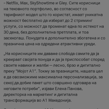
– Netflix, Max, SkyShowtime и Gley. Сите корисници
на тековното портфолио, во согласност со
тарифниот модел што го користат, имаат уникатна
можност бесплатно да изберат до 2 стриминг
услуги, со можност да променат една по истекот на
30 дена, без дополнителна претплата, и тоа
засекогаш. Понудата е дополнително збогатена и со
празнична цена на одредени атрактивни уреди.
„На корисниците им даваме слобода самите да ја
креираат својата понуда и да ја приспособат според
своите навики и желби — лесно, брзо и дигитално
преку “Мојот А1”. Токму за празниците, нашата цел
е да овозможиме максимална персонализација, за
секој да добие пакет што совршено одговара на
неговите потреби“, изјави Елена Панова,
директорка на маркетинг и дигитална
трансформација во А1 Македонија.