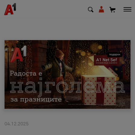
МК
EN
SQ
Приватни
Деловни
Поддршка
Надополни кредит
04.12.2025
Плати сметка