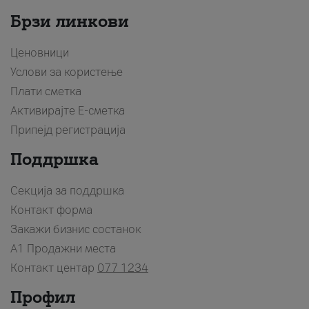
Брзи линкови
Ценовници
Услови за користење
Плати сметка
Активирајте Е-сметка
Припејд регистрација
Поддршка
Секција за поддршка
Контакт форма
Закажи бизнис состанок
A1 Продажни места
Контакт центар
077 1234
Профил