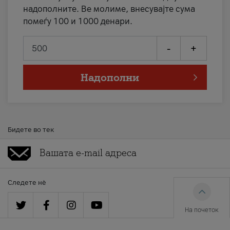
надополните. Ве молиме, внесувајте сума
помеѓу 100 и 1000 денари.
-
+
Надополни
Бидете во тек
Следете нè
На почеток