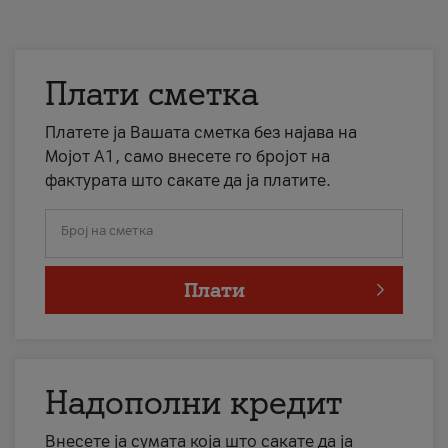
Плати сметка
Платете ја Вашата сметка без најава на
Мојот А1, само внесете го бројот на
фактурата што сакате да ја платите.
Број на сметка
Плати
Надополни кредит
Внесете ја сумата која што сакате да ја