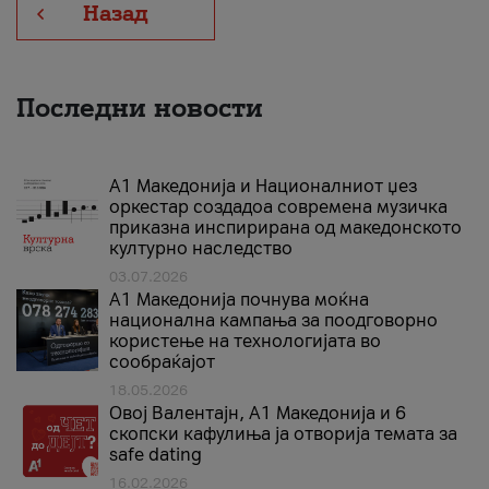
Назад
Последни новости
А1 Македонија и Националниот џез
оркестар создадоа современа музичка
приказна инспирирана од македонското
културно наследство
03.07.2026
A1 Македонија почнува моќна
национална кампања за поодговорно
користење на технологијата во
сообраќајот
18.05.2026
Овој Валентајн, A1 Македонија и 6
скопски кафулиња ја отворија темата за
safe dating
16.02.2026