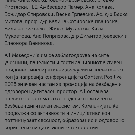
Ристески, Н.Е. Амбасадор Памер, Ана Колева,
Божидар Спировски, Весна Трпевска, Ас. д-р Васка
Митова, проф. д-р Калина Сотироска Иваноска,
Биљана Ристеска, Живко Мукаетов, Кики
Мукаетова, Ана Попризова, д-р Димитар Јовевски и
Елеонора Венинова.
А1 Македонија им се заблагодарува на сите
учесници, панелисти и гости за нивниот активен
придонес, инспиративни дискусии и посветеност,
кои ја направија конференцијата Content Positive
2025 значаен настан за промоција на безбеден и
одговорен дигитален простор. А1 останува
посветена на темата за градење позитивен и
безбеден дигитален екосистем. Компанијата ќе
продолжи со активности и иницијативи кои
поттикнуваат свесност, образование и одговорно
користење на дигиталните технологии.