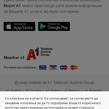
Мојот A1
имате пристап до сите важни информации
за Вашите A1 услуги, во било кое време.
Member of
Начини на плаќање
Дознај повеќе за A1 Telekom Austria Group
A1 Austria
A1 Croatia
A1 Serbia
A1 Belarus
A1 Bulgaria
A1 Slovenia
A1 Digital
Со кликање на копчето "Се согласувам", се согласувате да
зачуваме колачиња за да го подобриме Вашето корисничко
искуство преку анализа на употребата на веб-страната,