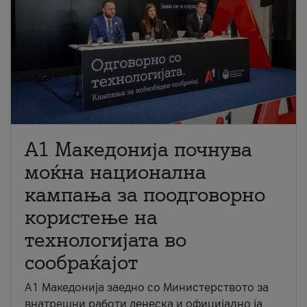
A1 Македонија почнува
моќна национална
кампања за поодговорно
користење на
технологијата во
сообраќајот
A1 Македонија заедно со Министерството за
внатрешни работи денеска и официјално ја