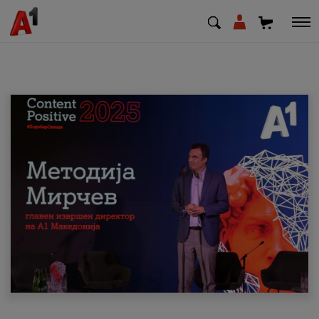
МК
EN
SQ
Приватни
Деловни
Поддршка
Надополни кредит
Плати сметка