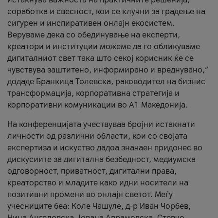
соработка и свесност, кои се клучни за градење на
сигурен и инспиративен онлајн екосистем.
Веруваме дека со обединување на експерти,
креатори и институции можеме да го обликуваме
дигиталниот свет така што секој корисник ќе се
чувствува заштитено, информирано и вреднувано,“
додаде Бранкица Толевска, раководител на бизнис
трансформација, корпоративна стратегија и
корпоративни комуникации во А1 Македонија.
На конференцијата учествуваа бројни истакнати
личности од различни области, кои со својата
експертиза и искуство дадоа значаен придонес во
дискусиите за дигитална безбедност, медиумска
одговорност, приватност, дигитални права,
креаторство и младите како идни носители на
позитивни промени во онлајн светот. Меѓу
учесниците беа: Коле Чашуле, д-р Иван Чорбев,
Нина Ангеловска, Јована Аврамовска, Стевчо