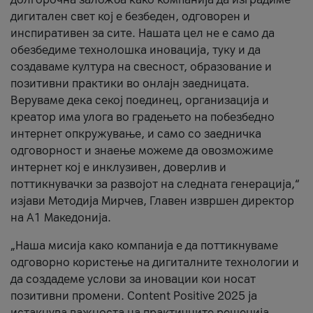
дигитален свет кој е безбеден, одговорен и
инспиративен за сите. Нашата цел не е само да
обезбедиме технолошка иновација, туку и да
создаваме култура на свесност, образование и
позитивни практики во онлајн заедницата.
Веруваме дека секој поединец, организација и
креатор има улога во градењето на побезбедно
интернет опкружување, и само со заедничка
одговорност и знаење можеме да овозможиме
интернет кој е инклузивен, доверлив и
поттикнувачки за развојот на следната генерација,“
изјави Методија Мирчев, Главен извршен директор
на А1 Македонија.
„Наша мисија како компанија е да поттикнуваме
одговорно користење на дигиталните технологии и
да создадеме услови за иновации кои носат
позитивни промени. Content Positive 2025 ја
истакнува важноста на практичните решенија,