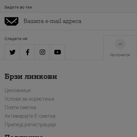
Бидете во тек
Следете нè
На почеток
Брзи линкови
Ценовници
Услови за користење
Плати сметка
Активирајте Е-сметка
Припејд регистрација