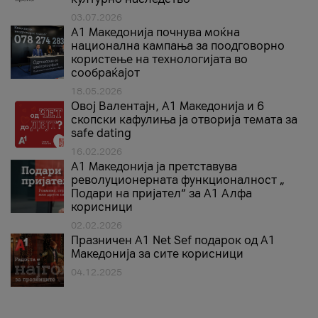
03.07.2026
A1 Македонија почнува моќна
национална кампања за поодговорно
користење на технологијата во
сообраќајот
18.05.2026
Овој Валентајн, A1 Македонија и 6
скопски кафулиња ја отворија темата за
safe dating
16.02.2026
А1 Македонија ја претставува
револуционерната функционалност „
Подари на пријател“ за А1 Алфа
корисници
02.02.2026
Празничен A1 Net Sеf подарок од А1
Македонија за сите корисници
04.12.2025