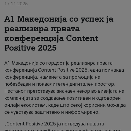
17.11.2025
За нас
А1 Македонија со успех ја
#ПодобарОнлајн
реализира првата
конференција Content
Positive 2025
А1 Македонија со гордост ја реализира првата
конференција Content Positive 2025, една поинаква
конференција, наменета за промоција на
побезбеден и поквалитетен дигитален простор.
Настанот претставува значаен чекор во визијата на
компанијата за создавање позитивен и одговорен
онлајн екосистем, каде што секој корисник може да
се чувствува заштитено и информирано.
„Content Positive 2025 ја потврдува нашата
долгорочна заложба како компанија да изградиме