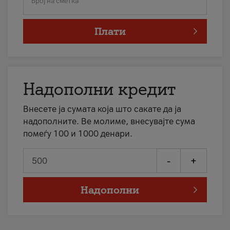
Број на сметка
Плати
Надополни кредит
Внесете ја сумата која што сакате да ја
надополните. Ве молиме, внесувајте сума
помеѓу 100 и 1000 денари.
-
+
Надополни