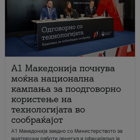
A1 Македонија почнува
моќна национална
кампања за поодговорно
користење на
технологијата во
сообраќајот
A1 Македонија заедно со Министерството за
внатрешни работи денеска и официјално ја