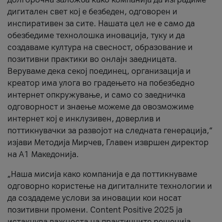
дигитален свет кој е безбеден, одговорен и
инспиративен за сите. Нашата цел не е само да
обезбедиме технолошка иновација, туку и да
создаваме култура на свесност, образование и
позитивни практики во онлајн заедницата.
Веруваме дека секој поединец, организација и
креатор има улога во градењето на побезбедно
интернет опкружување, и само со заедничка
одговорност и знаење можеме да овозможиме
интернет кој е инклузивен, доверлив и
поттикнувачки за развојот на следната генерација,“
изјави Методија Мирчев, Главен извршен директор
на А1 Македонија.
„Наша мисија како компанија е да поттикнуваме
одговорно користење на дигиталните технологии и
да создадеме услови за иновации кои носат
позитивни промени. Content Positive 2025 ја
истакнува важноста на практичните решенија,