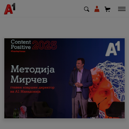
МК
EN
SQ
Приватни
Деловни
Поддршка
Надополни кредит
Плати сметка