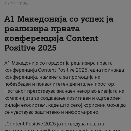
17.11.2025
За нас
А1 Македонија со успех ја
#ПодобарОнлајн
реализира првата
конференција Content
Positive 2025
А1 Македонија со гордост ја реализира првата
конференција Content Positive 2025, една поинаква
конференција, наменета за промоција на
побезбеден и поквалитетен дигитален простор.
Настанот претставува значаен чекор во визијата на
компанијата за создавање позитивен и одговорен
онлајн екосистем, каде што секој корисник може да
се чувствува заштитено и информирано.
„Content Positive 2025 ја потврдува нашата
долгорочна заложба како компанија да изградиме