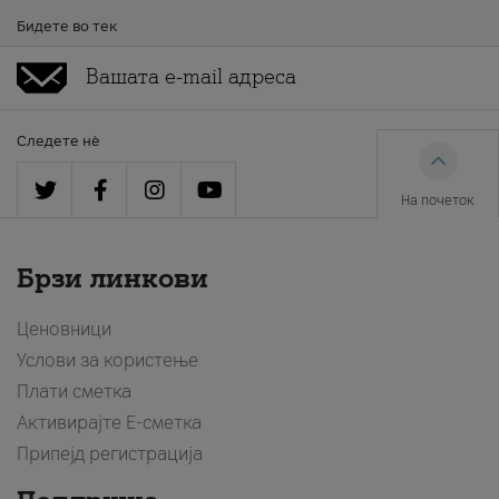
Бидете во тек
Следете нè
На почеток
Брзи линкови
Ценовници
Услови за користење
Плати сметка
Активирајте Е-сметка
Припејд регистрација