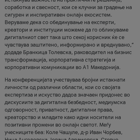
соработка и свесност, кои се клучни за градење на
сигурен и инспиративен онлајн екосистем.
Веруваме дека со обединување на експерти,
креатори и институции можеме да го обликуваме
дигиталниот свет така што секој корисник ќе се
чувствува заштитено, информирано и вреднувано,“
додаде Бранкица Толевска, раководител на бизнис
трансформација, корпоративна стратегија и
корпоративни комуникации во А1 Македонија.
На конференцијата учествуваа бројни истакнати
личности од различни области, кои со својата
експертиза и искуство дадоа значаен придонес во
дискусиите за дигитална безбедност, медиумска
одговорност, приватност, дигитални права,
креаторство и младите како идни носители на
позитивни промени во онлајн светот. Меѓу
учесниците беа: Коле Чашуле, д-р Иван Чорбев,
Нина Ангеловска, Јована Аврамовска, Стевчо