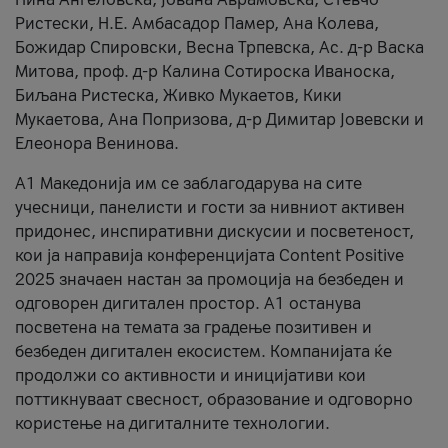
Ристески, Н.Е. Амбасадор Памер, Ана Колева,
Божидар Спировски, Весна Трпевска, Ас. д-р Васка
Митова, проф. д-р Калина Сотироска Иваноска,
Биљана Ристеска, Живко Мукаетов, Кики
Мукаетова, Ана Попризова, д-р Димитар Јовевски и
Елеонора Венинова.
А1 Македонија им се заблагодарува на сите
учесници, панелисти и гости за нивниот активен
придонес, инспиративни дискусии и посветеност,
кои ја направија конференцијата Content Positive
2025 значаен настан за промоција на безбеден и
одговорен дигитален простор. А1 останува
посветена на темата за градење позитивен и
безбеден дигитален екосистем. Компанијата ќе
продолжи со активности и иницијативи кои
поттикнуваат свесност, образование и одговорно
користење на дигиталните технологии.