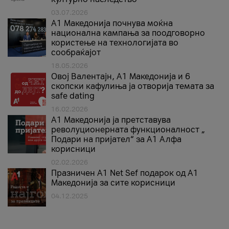
03.07.2026
A1 Македонија почнува моќна
национална кампања за поодговорно
користење на технологијата во
сообраќајот
18.05.2026
Овој Валентајн, A1 Македонија и 6
скопски кафулиња ја отворија темата за
safe dating
16.02.2026
А1 Македонија ја претставува
револуционерната функционалност „
Подари на пријател“ за А1 Алфа
корисници
02.02.2026
Празничен A1 Net Sеf подарок од А1
Македонија за сите корисници
04.12.2025