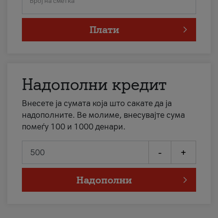
Број на сметка
Плати
Надополни кредит
Внесете ја сумата која што сакате да ја
надополните. Ве молиме, внесувајте сума
помеѓу 100 и 1000 денари.
-
+
Надополни