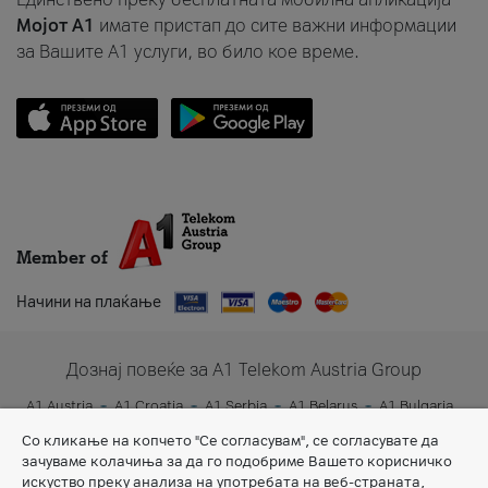
Мојот A1
имате пристап до сите важни информации
за Вашите A1 услуги, во било кое време.
Member of
Начини на плаќање
Дознај повеќе за A1 Telekom Austria Group
A1 Austria
A1 Croatia
A1 Serbia
A1 Belarus
A1 Bulgaria
A1 Slovenia
A1 Digital
Со кликање на копчето "Се согласувам", се согласувате да
зачуваме колачиња за да го подобриме Вашето корисничко
искуство преку анализа на употребата на веб-страната,