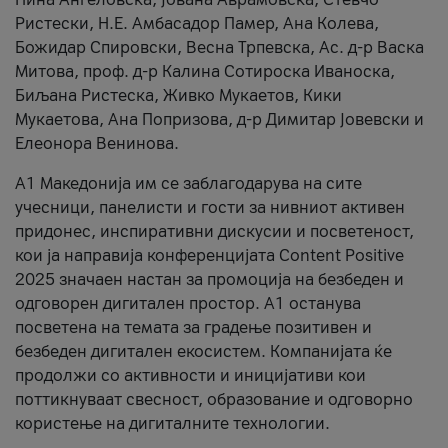
Ристески, Н.Е. Амбасадор Памер, Ана Колева,
Божидар Спировски, Весна Трпевска, Ас. д-р Васка
Митова, проф. д-р Калина Сотироска Иваноска,
Биљана Ристеска, Живко Мукаетов, Кики
Мукаетова, Ана Попризова, д-р Димитар Јовевски и
Елеонора Венинова.
А1 Македонија им се заблагодарува на сите
учесници, панелисти и гости за нивниот активен
придонес, инспиративни дискусии и посветеност,
кои ја направија конференцијата Content Positive
2025 значаен настан за промоција на безбеден и
одговорен дигитален простор. А1 останува
посветена на темата за градење позитивен и
безбеден дигитален екосистем. Компанијата ќе
продолжи со активности и иницијативи кои
поттикнуваат свесност, образование и одговорно
користење на дигиталните технологии.