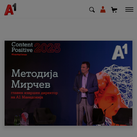
МК
EN
SQ
Приватни
Деловни
Поддршка
Надополни кредит
Плати сметка