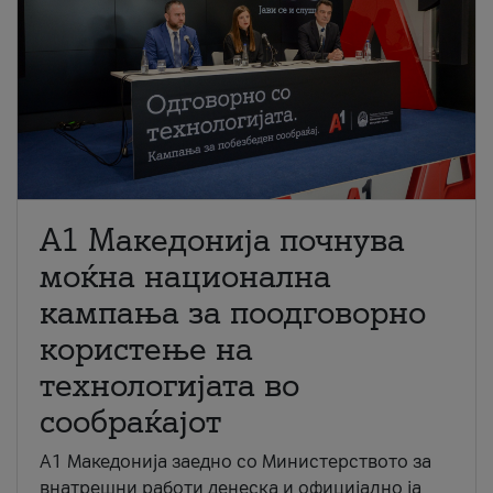
A1 Македонија почнува
моќна национална
кампања за поодговорно
користење на
технологијата во
сообраќајот
A1 Македонија заедно со Министерството за
внатрешни работи денеска и официјално ја