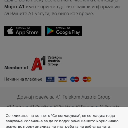
Мојот A1
имате пристап до сите важни информации
за Вашите A1 услуги, во било кое време.
Member of
Начини на плаќање
Дознај повеќе за A1 Telekom Austria Group
A1 Austria
A1 Croatia
A1 Serbia
A1 Belarus
A1 Bulgaria
A1 Slovenia
A1 Digital
Со кликање на копчето "Се согласувам", се согласувате да
зачуваме колачиња за да го подобриме Вашето корисничко
искуство преку анализа на употребата на веб-страната,