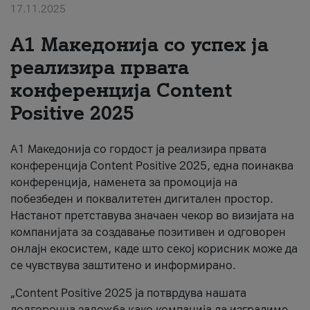
17.11.2025
За нас
А1 Македонија со успех ја
#ПодобарОнлајн
реализира првата
конференција Content
Positive 2025
А1 Македонија со гордост ја реализира првата
конференција Content Positive 2025, една поинаква
конференција, наменета за промоција на
побезбеден и поквалитетен дигитален простор.
Настанот претставува значаен чекор во визијата на
компанијата за создавање позитивен и одговорен
онлајн екосистем, каде што секој корисник може да
се чувствува заштитено и информирано.
„Content Positive 2025 ја потврдува нашата
долгорочна заложба како компанија да изградиме