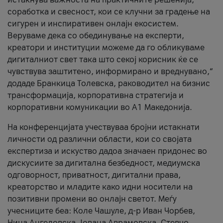
соработка и свесност, кои се клучни за градење на
сигурен и инспиративен онлајн екосистем.
Веруваме дека со обединување на експерти,
креатори и институции можеме да го обликуваме
дигиталниот свет така што секој корисник ќе се
чувствува заштитено, информирано и вреднувано,“
додаде Бранкица Толевска, раководител на бизнис
трансформација, корпоративна стратегија и
корпоративни комуникации во А1 Македонија.
На конференцијата учествуваа бројни истакнати
личности од различни области, кои со својата
експертиза и искуство дадоа значаен придонес во
дискусиите за дигитална безбедност, медиумска
одговорност, приватност, дигитални права,
креаторство и младите како идни носители на
позитивни промени во онлајн светот. Меѓу
учесниците беа: Коле Чашуле, д-р Иван Чорбев,
Нина Ангеловска, Јована Аврамовска, Стевчо