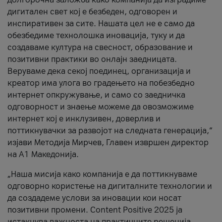
дигитален свет кој е безбеден, одговорен и
инспиративен за сите. Нашата цел не е само да
обезбедиме технолошка иновација, туку и да
создаваме култура на свесност, образование и
позитивни практики во онлајн заедницата.
Веруваме дека секој поединец, организација и
креатор има улога во градењето на побезбедно
интернет опкружување, и само со заедничка
одговорност и знаење можеме да овозможиме
интернет кој е инклузивен, доверлив и
поттикнувачки за развојот на следната генерација,“
изјави Методија Мирчев, Главен извршен директор
на А1 Македонија.
„Наша мисија како компанија е да поттикнуваме
одговорно користење на дигиталните технологии и
да создадеме услови за иновации кои носат
позитивни промени. Content Positive 2025 ја
истакнува важноста на практичните решенија,