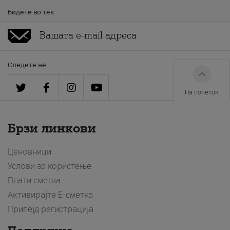
Бидете во тек
Следете нè
На почеток
Брзи линкови
Ценовници
Услови за користење
Плати сметка
Активирајте Е-сметка
Припејд регистрација