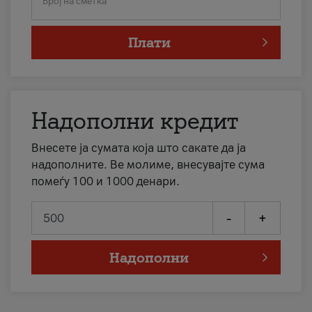
Број на сметка
Плати
Надополни кредит
Внесете ја сумата која што сакате да ја
надополните. Ве молиме, внесувајте сума
помеѓу 100 и 1000 денари.
-
+
Надополни