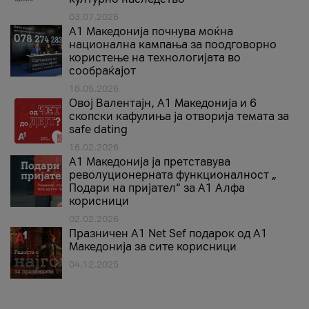
03.07.2026
A1 Македонија почнува моќна
национална кампања за поодговорно
користење на технологијата во
сообраќајот
18.05.2026
Овој Валентајн, A1 Македонија и 6
скопски кафулиња ја отворија темата за
safe dating
16.02.2026
А1 Македонија ја претставува
револуционерната функционалност „
Подари на пријател“ за А1 Алфа
корисници
02.02.2026
Празничен A1 Net Sеf подарок од А1
Македонија за сите корисници
04.12.2025