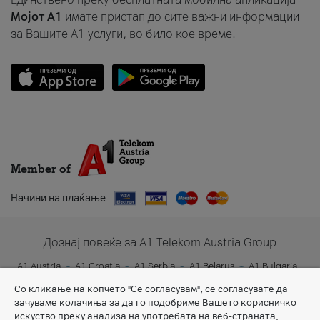
Мојот A1
имате пристап до сите важни информации
за Вашите A1 услуги, во било кое време.
Member of
Начини на плаќање
Дознај повеќе за A1 Telekom Austria Group
A1 Austria
A1 Croatia
A1 Serbia
A1 Belarus
A1 Bulgaria
A1 Slovenia
A1 Digital
Со кликање на копчето "Се согласувам", се согласувате да
зачуваме колачиња за да го подобриме Вашето корисничко
искуство преку анализа на употребата на веб-страната,