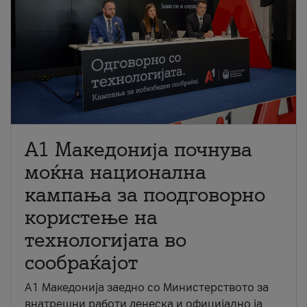
A1 Македонија почнува
моќна национална
кампања за поодговорно
користење на
технологијата во
сообраќајот
A1 Македонија заедно со Министерството за
внатрешни работи денеска и официјално ја