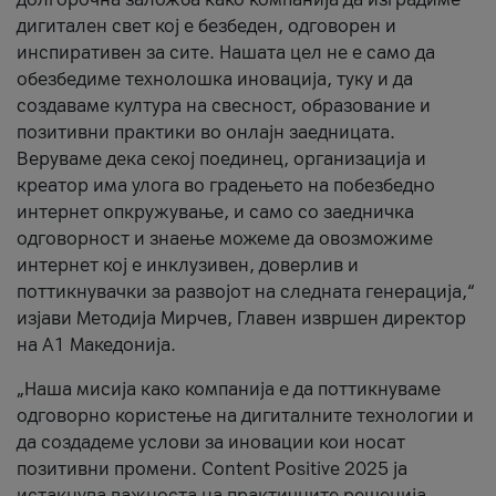
дигитален свет кој е безбеден, одговорен и
инспиративен за сите. Нашата цел не е само да
обезбедиме технолошка иновација, туку и да
создаваме култура на свесност, образование и
позитивни практики во онлајн заедницата.
Веруваме дека секој поединец, организација и
креатор има улога во градењето на побезбедно
интернет опкружување, и само со заедничка
одговорност и знаење можеме да овозможиме
интернет кој е инклузивен, доверлив и
поттикнувачки за развојот на следната генерација,“
изјави Методија Мирчев, Главен извршен директор
на А1 Македонија.
„Наша мисија како компанија е да поттикнуваме
одговорно користење на дигиталните технологии и
да создадеме услови за иновации кои носат
позитивни промени. Content Positive 2025 ја
истакнува важноста на практичните решенија,