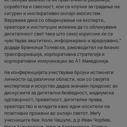
соработка и свесност, кои се клучни за градење на
сигурен и инспиративен онлајн екосистем.
Веруваме дека со обединување на експерти,
креатори и институции можеме да го обликуваме
дигиталниот свет така што секој корисник ќе се
чувствува заштитено, информирано и вреднувано,“
додаде Бранкица Толевска, раководител на бизнис
трансформација, корпоративна стратегија и
корпоративни комуникации во А1 Македонија.
На конференцијата учествуваа бројни истакнати
личности од различни области, кои со својата
експертиза и искуство дадоа значаен придонес во
дискусиите за дигитална безбедност, медиумска
одговорност, приватност, дигитални права,
креаторство и младите како идни носители на
позитивни промени во онлајн светот. Меѓу
учесниците беа: Коле Чашуле, д-р Иван Чорбев,
Нина Ангеловска, Јована Аврамовска, Стевчо