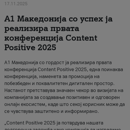
17.11.2025
За нас
А1 Македонија со успех ја
#ПодобарОнлајн
реализира првата
конференција Content
Positive 2025
А1 Македонија со гордост ја реализира првата
конференција Content Positive 2025, една поинаква
конференција, наменета за промоција на
побезбеден и поквалитетен дигитален простор.
Настанот претставува значаен чекор во визијата на
компанијата за создавање позитивен и одговорен
онлајн екосистем, каде што секој корисник може да
се чувствува заштитено и информирано.
„Content Positive 2025 ја потврдува нашата
долгорочна заложба како компанија да изградиме