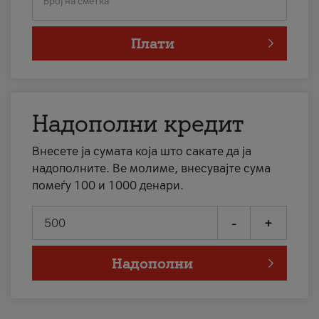
Број на сметка
Плати
Надополни кредит
Внесете ја сумата која што сакате да ја
надополните. Ве молиме, внесувајте сума
помеѓу 100 и 1000 денари.
-
+
Надополни