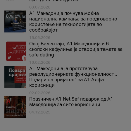
03.07.2026
A1 Македонија почнува моќна
национална кампања за поодговорно
користење на технологијата во
сообраќајот
18.05.2026
Овој Валентајн, A1 Македонија и 6
скопски кафулиња ја отворија темата за
safe dating
16.02.2026
А1 Македонија ја претставува
револуционерната функционалност „
Подари на пријател“ за А1 Алфа
корисници
02.02.2026
Празничен A1 Net Sеf подарок од А1
Македонија за сите корисници
04.12.2025