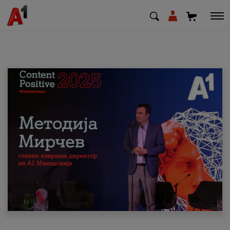
МК
EN
SQ
Приватни
Деловни
Поддршка
Надополни кредит
Плати сметка