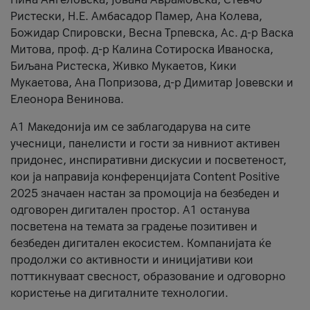
Ристески, Н.Е. Амбасадор Памер, Ана Колева,
Божидар Спировски, Весна Трпевска, Ас. д-р Васка
Митова, проф. д-р Калина Сотироска Иваноска,
Биљана Ристеска, Живко Мукаетов, Кики
Мукаетова, Ана Попризова, д-р Димитар Јовевски и
Елеонора Венинова.
А1 Македонија им се заблагодарува на сите
учесници, панелисти и гости за нивниот активен
придонес, инспиративни дискусии и посветеност,
кои ја направија конференцијата Content Positive
2025 значаен настан за промоција на безбеден и
одговорен дигитален простор. А1 останува
посветена на темата за градење позитивен и
безбеден дигитален екосистем. Компанијата ќе
продолжи со активности и иницијативи кои
поттикнуваат свесност, образование и одговорно
користење на дигиталните технологии.