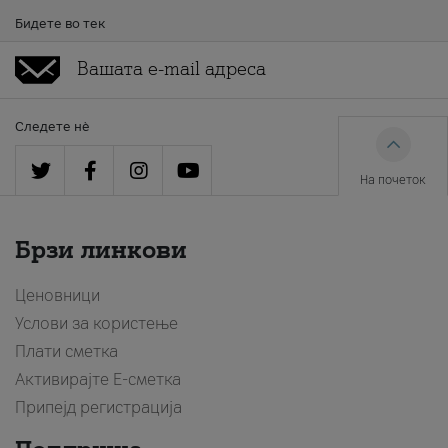
Бидете во тек
Следете нè
На почеток
Брзи линкови
Ценовници
Услови за користење
Плати сметка
Активирајте Е-сметка
Припејд регистрација