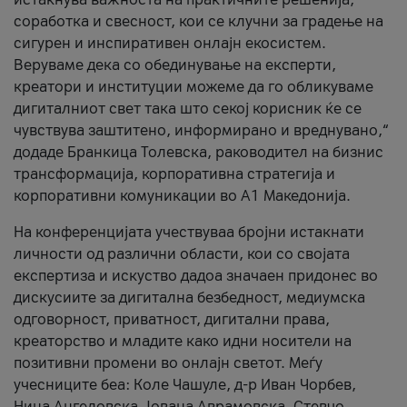
соработка и свесност, кои се клучни за градење на
сигурен и инспиративен онлајн екосистем.
Веруваме дека со обединување на експерти,
креатори и институции можеме да го обликуваме
дигиталниот свет така што секој корисник ќе се
чувствува заштитено, информирано и вреднувано,“
додаде Бранкица Толевска, раководител на бизнис
трансформација, корпоративна стратегија и
корпоративни комуникации во А1 Македонија.
На конференцијата учествуваа бројни истакнати
личности од различни области, кои со својата
експертиза и искуство дадоа значаен придонес во
дискусиите за дигитална безбедност, медиумска
одговорност, приватност, дигитални права,
креаторство и младите како идни носители на
позитивни промени во онлајн светот. Меѓу
учесниците беа: Коле Чашуле, д-р Иван Чорбев,
Нина Ангеловска, Јована Аврамовска, Стевчо