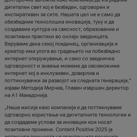
дигитален свет кој е безбеден, одговорен и
инспиративен за сите. Нашата цел не е само да
обезбедиме технолошка иновација, туку и да
создаваме култура на свесност, образование и
позитивни практики во онлајн заедницата.
Веруваме дека секој поединец, организација и
креатор има улога во градењето на побезбедно
интернет опкружување, и само со заедничка
одговорност и знаење можеме да овозможиме
интернет кој е инклузивен, доверлив и
поттикнувачки за развојот на следната генерација,“
изјави Методија Мирчев, Главен извршен директор
на А1 Македонија.
„Наша мисија како компанија е да поттикнуваме
одговорно користење на дигиталните технологии и
да создадеме услови за иновации кои носат
позитивни промени. Content Positive 2025 ја
истакнува важноста на практичните решенија,