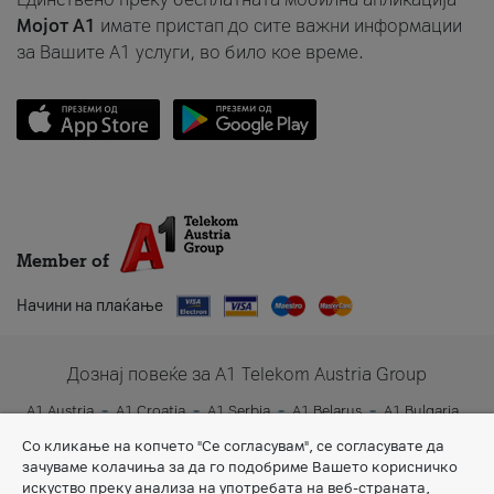
Мојот A1
имате пристап до сите важни информации
за Вашите A1 услуги, во било кое време.
Member of
Начини на плаќање
Дознај повеќе за A1 Telekom Austria Group
A1 Austria
A1 Croatia
A1 Serbia
A1 Belarus
A1 Bulgaria
A1 Slovenia
A1 Digital
Со кликање на копчето "Се согласувам", се согласувате да
зачуваме колачиња за да го подобриме Вашето корисничко
искуство преку анализа на употребата на веб-страната,