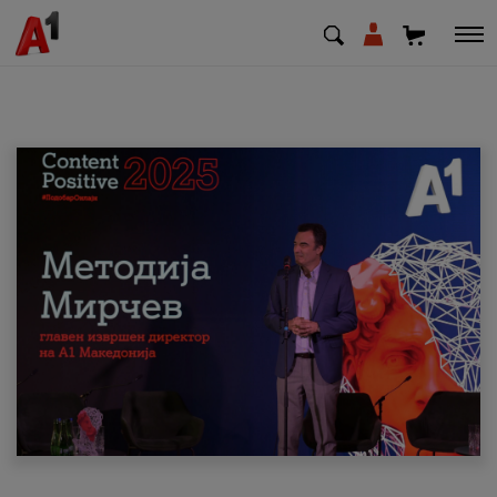
МК
EN
SQ
Приватни
Деловни
Поддршка
Надополни кредит
Плати сметка