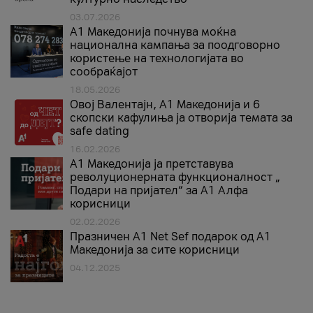
03.07.2026
A1 Македонија почнува моќна
национална кампања за поодговорно
користење на технологијата во
сообраќајот
18.05.2026
Овој Валентајн, A1 Македонија и 6
скопски кафулиња ја отворија темата за
safe dating
16.02.2026
А1 Македонија ја претставува
револуционерната функционалност „
Подари на пријател“ за А1 Алфа
корисници
02.02.2026
Празничен A1 Net Sеf подарок од А1
Македонија за сите корисници
04.12.2025