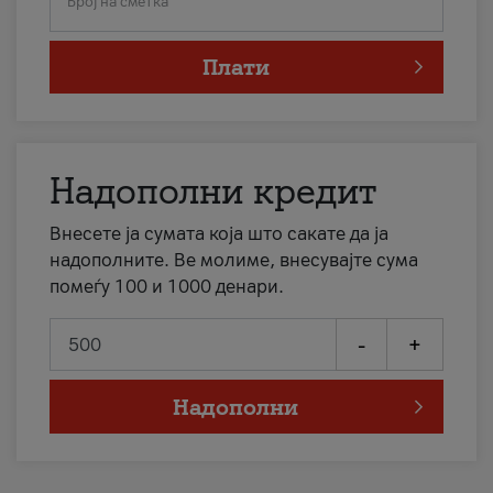
Број на сметка
Плати
Надополни кредит
Внесете ја сумата која што сакате да ја
надополните. Ве молиме, внесувајте сума
помеѓу 100 и 1000 денари.
-
+
Надополни