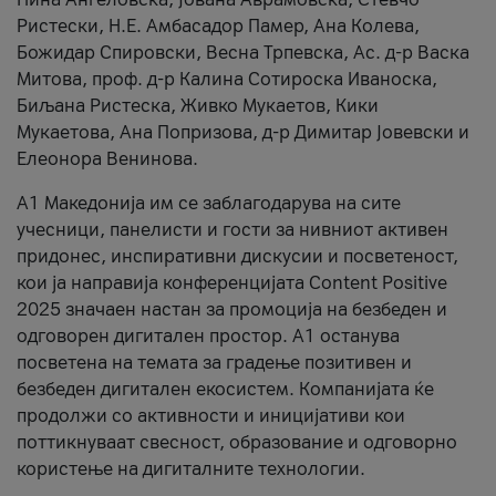
Ристески, Н.Е. Амбасадор Памер, Ана Колева,
Божидар Спировски, Весна Трпевска, Ас. д-р Васка
Митова, проф. д-р Калина Сотироска Иваноска,
Биљана Ристеска, Живко Мукаетов, Кики
Мукаетова, Ана Попризова, д-р Димитар Јовевски и
Елеонора Венинова.
А1 Македонија им се заблагодарува на сите
учесници, панелисти и гости за нивниот активен
придонес, инспиративни дискусии и посветеност,
кои ја направија конференцијата Content Positive
2025 значаен настан за промоција на безбеден и
одговорен дигитален простор. А1 останува
посветена на темата за градење позитивен и
безбеден дигитален екосистем. Компанијата ќе
продолжи со активности и иницијативи кои
поттикнуваат свесност, образование и одговорно
користење на дигиталните технологии.