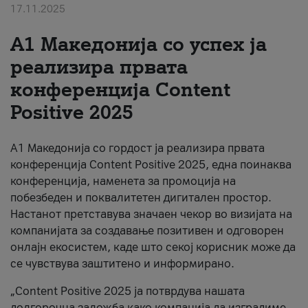
17.11.2025
За нас
А1 Македонија со успех ја
#ПодобарОнлајн
реализира првата
конференција Content
Positive 2025
А1 Македонија со гордост ја реализира првата
конференција Content Positive 2025, една поинаква
конференција, наменета за промоција на
побезбеден и поквалитетен дигитален простор.
Настанот претставува значаен чекор во визијата на
компанијата за создавање позитивен и одговорен
онлајн екосистем, каде што секој корисник може да
се чувствува заштитено и информирано.
„Content Positive 2025 ја потврдува нашата
долгорочна заложба како компанија да изградиме