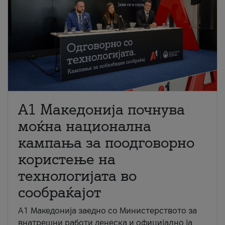
A1 Македонија почнува
моќна национална
кампања за поодговорно
користење на
технологијата во
сообраќајот
A1 Македонија заедно со Министерството за
внатрешни работи денеска и официјално ја