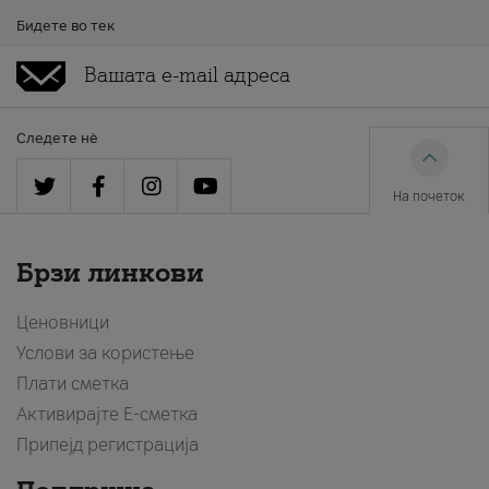
Бидете во тек
Следете нè
На почеток
Брзи линкови
Ценовници
Услови за користење
Плати сметка
Активирајте Е-сметка
Припејд регистрација