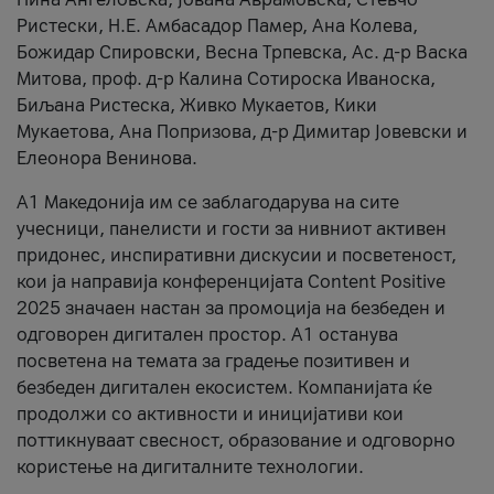
Ристески, Н.Е. Амбасадор Памер, Ана Колева,
Божидар Спировски, Весна Трпевска, Ас. д-р Васка
Митова, проф. д-р Калина Сотироска Иваноска,
Биљана Ристеска, Живко Мукаетов, Кики
Мукаетова, Ана Попризова, д-р Димитар Јовевски и
Елеонора Венинова.
А1 Македонија им се заблагодарува на сите
учесници, панелисти и гости за нивниот активен
придонес, инспиративни дискусии и посветеност,
кои ја направија конференцијата Content Positive
2025 значаен настан за промоција на безбеден и
одговорен дигитален простор. А1 останува
посветена на темата за градење позитивен и
безбеден дигитален екосистем. Компанијата ќе
продолжи со активности и иницијативи кои
поттикнуваат свесност, образование и одговорно
користење на дигиталните технологии.