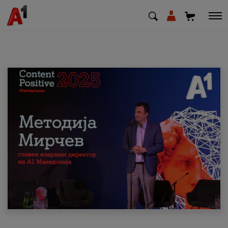
МК
EN
SQ
Приватни
Деловни
Поддршка
Надополни кредит
Плати сметка