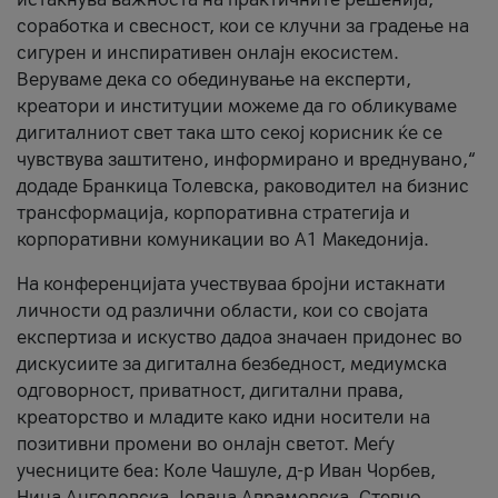
соработка и свесност, кои се клучни за градење на
сигурен и инспиративен онлајн екосистем.
Веруваме дека со обединување на експерти,
креатори и институции можеме да го обликуваме
дигиталниот свет така што секој корисник ќе се
чувствува заштитено, информирано и вреднувано,“
додаде Бранкица Толевска, раководител на бизнис
трансформација, корпоративна стратегија и
корпоративни комуникации во А1 Македонија.
На конференцијата учествуваа бројни истакнати
личности од различни области, кои со својата
експертиза и искуство дадоа значаен придонес во
дискусиите за дигитална безбедност, медиумска
одговорност, приватност, дигитални права,
креаторство и младите како идни носители на
позитивни промени во онлајн светот. Меѓу
учесниците беа: Коле Чашуле, д-р Иван Чорбев,
Нина Ангеловска, Јована Аврамовска, Стевчо