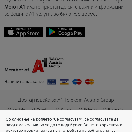
Мојот A1
имате пристап до сите важни информации
за Вашите A1 услуги, во било кое време.
Member of
Начини на плаќање
Дознај повеќе за A1 Telekom Austria Group
A1 Austria
A1 Croatia
A1 Serbia
A1 Belarus
A1 Bulgaria
A1 Slovenia
A1 Digital
Со кликање на копчето "Се согласувам", се согласувате да
зачуваме колачиња за да го подобриме Вашето корисничко
искуство преку анализа на употребата на веб-страната,