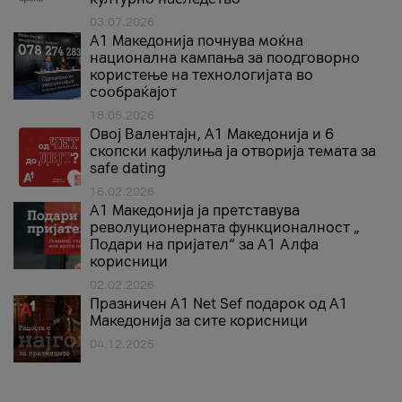
03.07.2026
A1 Македонија почнува моќна
национална кампања за поодговорно
користење на технологијата во
сообраќајот
18.05.2026
Овој Валентајн, A1 Македонија и 6
скопски кафулиња ја отворија темата за
safe dating
16.02.2026
А1 Македонија ја претставува
револуционерната функционалност „
Подари на пријател“ за А1 Алфа
корисници
02.02.2026
Празничен A1 Net Sеf подарок од А1
Македонија за сите корисници
04.12.2025