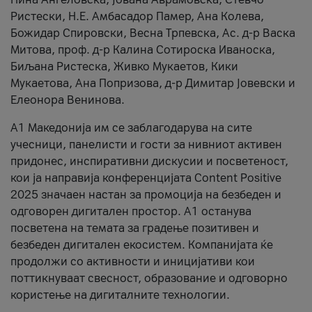
Ристески, Н.Е. Амбасадор Памер, Ана Колева,
Божидар Спировски, Весна Трпевска, Ас. д-р Васка
Митова, проф. д-р Калина Сотироска Иваноска,
Биљана Ристеска, Живко Мукаетов, Кики
Мукаетова, Ана Попризова, д-р Димитар Јовевски и
Елеонора Венинова.
А1 Македонија им се заблагодарува на сите
учесници, панелисти и гости за нивниот активен
придонес, инспиративни дискусии и посветеност,
кои ја направија конференцијата Content Positive
2025 значаен настан за промоција на безбеден и
одговорен дигитален простор. А1 останува
посветена на темата за градење позитивен и
безбеден дигитален екосистем. Компанијата ќе
продолжи со активности и иницијативи кои
поттикнуваат свесност, образование и одговорно
користење на дигиталните технологии.