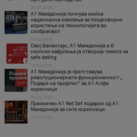
03.07.2026
A1 Македонија почнува моќна
национална кампања за поодговорно
користење на технологијата во
сообраќајот
18.05.2026
Овој Валентајн, A1 Македонија и 6
скопски кафулиња ја отворија темата за
safe dating
16.02.2026
А1 Македонија ја претставува
револуционерната функционалност „
Подари на пријател“ за А1 Алфа
корисници
02.02.2026
Празничен A1 Net Sеf подарок од А1
Македонија за сите корисници
04.12.2025