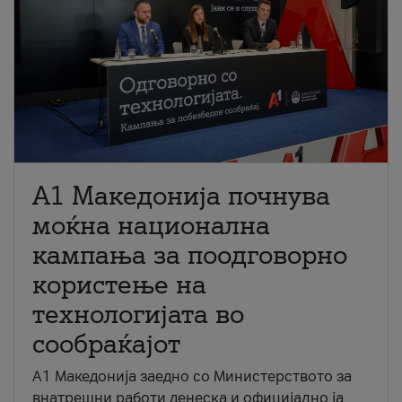
A1 Македонија почнува
моќна национална
кампања за поодговорно
користење на
технологијата во
сообраќајот
A1 Македонија заедно со Министерството за
внатрешни работи денеска и официјално ја