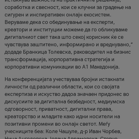
соработка и свесност, кои се клучни за градење на
сигурен и инспиративен онлајн екосистем.
Веруваме дека со обединување на експерти,
креатори и институции можеме да го обликуваме
дигиталниот свет така што секој корисник ќе се
чувствува заштитено, информирано и вреднувано,“
додаде Бранкица Толевска, раководител на бизнис
трансформација, корпоративна стратегија и
корпоративни комуникации во А1 Македонија.
На конференцијата учествуваа бројни истакнати
личности од различни области, кои со својата
експертиза и искуство дадоа значаен придонес во
дискусиите за дигитална безбедност, медиумска
одговорност, приватност, дигитални права,
креаторство и младите како идни носители на
позитивни промени во онлајн светот. Меѓу
учесниците беа: Коле Чашуле, д-р Иван Чорбев,
Нина Ангеловска, Јована Аврамовска, Стевчо