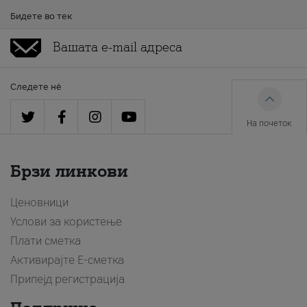
Бидете во тек
Следете нè
На почеток
Брзи линкови
Ценовници
Услови за користење
Плати сметка
Активирајте Е-сметка
Припејд регистрација