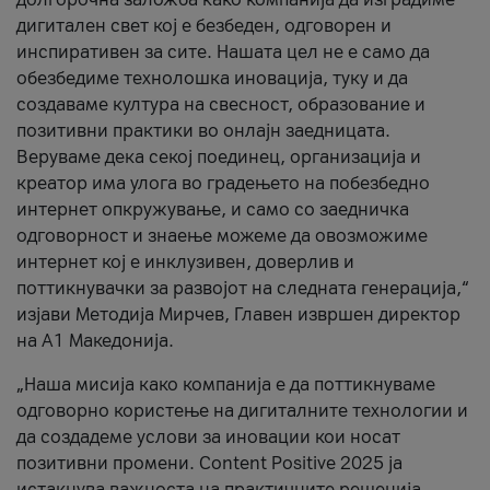
дигитален свет кој е безбеден, одговорен и
инспиративен за сите. Нашата цел не е само да
обезбедиме технолошка иновација, туку и да
создаваме култура на свесност, образование и
позитивни практики во онлајн заедницата.
Веруваме дека секој поединец, организација и
креатор има улога во градењето на побезбедно
интернет опкружување, и само со заедничка
одговорност и знаење можеме да овозможиме
интернет кој е инклузивен, доверлив и
поттикнувачки за развојот на следната генерација,“
изјави Методија Мирчев, Главен извршен директор
на А1 Македонија.
„Наша мисија како компанија е да поттикнуваме
одговорно користење на дигиталните технологии и
да создадеме услови за иновации кои носат
позитивни промени. Content Positive 2025 ја
истакнува важноста на практичните решенија,