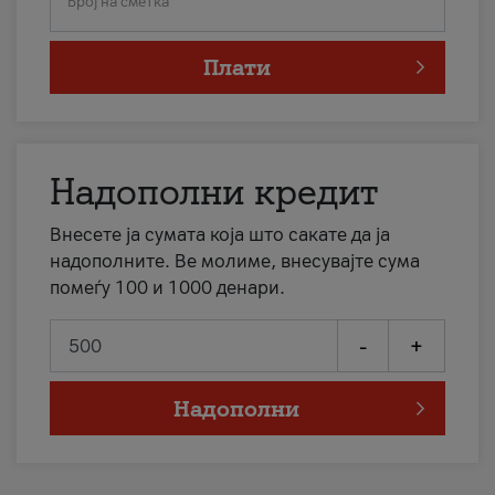
Број на сметка
Плати
Надополни кредит
Внесете ја сумата која што сакате да ја
надополните. Ве молиме, внесувајте сума
помеѓу 100 и 1000 денари.
-
+
Надополни