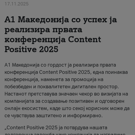
17.11.2025
За нас
А1 Македонија со успех ја
#ПодобарОнлајн
реализира првата
конференција Content
Positive 2025
А1 Македонија со гордост ја реализира првата
конференција Content Positive 2025, една поинаква
конференција, наменета за промоција на
побезбеден и поквалитетен дигитален простор.
Настанот претставува значаен чекор во визијата на
компанијата за создавање позитивен и одговорен
онлајн екосистем, каде што секој корисник може да
се чувствува заштитено и информирано.
„Content Positive 2025 ја потврдува нашата
долгорочна заложба како компанија да изградиме