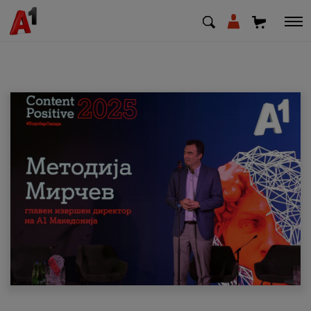
МК
EN
SQ
Приватни
Деловни
Поддршка
Надополни кредит
Плати сметка