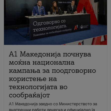
A1 Македонија почнува
моќна национална
кампања за поодговорно
користење на
технологијата во
сообраќајот
A1 Македонија заедно со Министерството за
внатрешни работи денеска и официјално ја