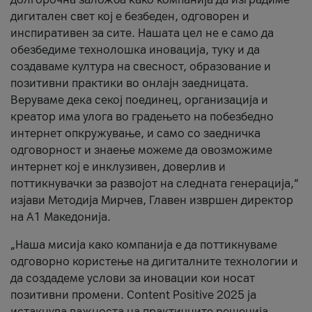
дигитален свет кој е безбеден, одговорен и
инспиративен за сите. Нашата цел не е само да
обезбедиме технолошка иновација, туку и да
создаваме култура на свесност, образование и
позитивни практики во онлајн заедницата.
Веруваме дека секој поединец, организација и
креатор има улога во градењето на побезбедно
интернет опкружување, и само со заедничка
одговорност и знаење можеме да овозможиме
интернет кој е инклузивен, доверлив и
поттикнувачки за развојот на следната генерација,“
изјави Методија Мирчев, Главен извршен директор
на А1 Македонија.
„Наша мисија како компанија е да поттикнуваме
одговорно користење на дигиталните технологии и
да создадеме услови за иновации кои носат
позитивни промени. Content Positive 2025 ја
истакнува важноста на практичните решенија,