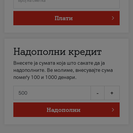
Број на сметка
Плати
Надополни кредит
Внесете ја сумата која што сакате да ја
надополните. Ве молиме, внесувајте сума
помеѓу 100 и 1000 денари.
-
+
Надополни