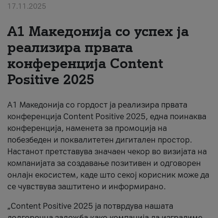
17.11.2025
За нас
А1 Македонија со успех ја
#ПодобарОнлајн
реализира првата
конференција Content
Positive 2025
А1 Македонија со гордост ја реализира првата
конференција Content Positive 2025, една поинаква
конференција, наменета за промоција на
побезбеден и поквалитетен дигитален простор.
Настанот претставува значаен чекор во визијата на
компанијата за создавање позитивен и одговорен
онлајн екосистем, каде што секој корисник може да
се чувствува заштитено и информирано.
„Content Positive 2025 ја потврдува нашата
долгорочна заложба како компанија да изградиме