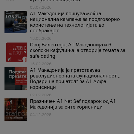
03.07.2026
A1 Македонија почнува моќна
национална кампања за поодговорно
користење на технологијата во
сообраќајот
18.05.2026
Овој Валентајн, A1 Македонија и 6
скопски кафулиња ја отворија темата за
safe dating
16.02.2026
А1 Македонија ја претставува
револуционерната функционалност „
Подари на пријател“ за А1 Алфа
корисници
02.02.2026
Празничен A1 Net Sеf подарок од А1
Македонија за сите корисници
04.12.2025