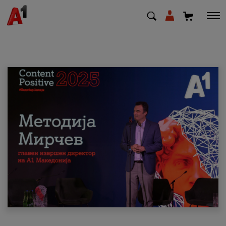
МК
EN
SQ
Приватни
Деловни
Поддршка
Надополни кредит
Плати сметка