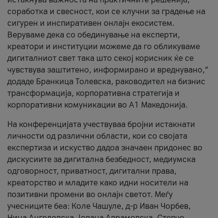
соработка и свесност, кои се клучни за градење на
сигурен и инспиративен онлајн екосистем.
Веруваме дека со обединување на експерти,
креатори и институции можеме да го обликуваме
дигиталниот свет така што секој корисник ќе се
чувствува заштитено, информирано и вреднувано,“
додаде Бранкица Толевска, раководител на бизнис
трансформација, корпоративна стратегија и
корпоративни комуникации во А1 Македонија.
На конференцијата учествуваа бројни истакнати
личности од различни области, кои со својата
експертиза и искуство дадоа значаен придонес во
дискусиите за дигитална безбедност, медиумска
одговорност, приватност, дигитални права,
креаторство и младите како идни носители на
позитивни промени во онлајн светот. Меѓу
учесниците беа: Коле Чашуле, д-р Иван Чорбев,
Нина Ангеловска, Јована Аврамовска, Стевчо