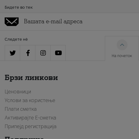
Бидете во тек
Следете нè
На почеток
Брзи линкови
Ценовници
Услови за користење
Плати сметка
Активирајте Е-сметка
Припејд регистрација