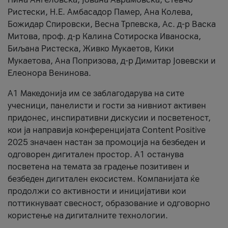
Ристески, Н.Е. Амбасадор Памер, Ана Колева,
Божидар Спировски, Весна Трпевска, Ас. д-р Васка
Митова, проф. д-р Калина Сотироска Иваноска,
Биљана Ристеска, Живко Мукаетов, Кики
Мукаетова, Ана Попризова, д-р Димитар Јовевски и
Елеонора Венинова.
А1 Македонија им се заблагодарува на сите
учесници, панелисти и гости за нивниот активен
придонес, инспиративни дискусии и посветеност,
кои ја направија конференцијата Content Positive
2025 значаен настан за промоција на безбеден и
одговорен дигитален простор. А1 останува
посветена на темата за градење позитивен и
безбеден дигитален екосистем. Компанијата ќе
продолжи со активности и иницијативи кои
поттикнуваат свесност, образование и одговорно
користење на дигиталните технологии.