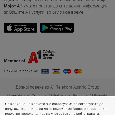
Мојот A1
имате пристап до сите важни информации
за Вашите A1 услуги, во било кое време.
Member of
Начини на плаќање
Дознај повеќе за A1 Telekom Austria Group
A1 Austria
A1 Croatia
A1 Serbia
A1 Belarus
A1 Bulgaria
A1 Slovenia
A1 Digital
Со кликање на копчето "Се согласувам", се согласувате да
зачуваме колачиња за да го подобриме Вашето корисничко
искуство преку анализа на употребата на веб-страната,