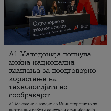
A1 Македонија почнува
моќна национална
кампања за поодговорно
користење на
технологијата во
сообраќајот
A1 Македонија заедно со Министерството за
внатрешни работи денеска и официјално ја