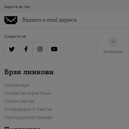
Бидете во тек
Следете нè
На почеток
Брзи линкови
Ценовници
Услови за користење
Плати сметка
Активирајте Е-сметка
Припејд регистрација