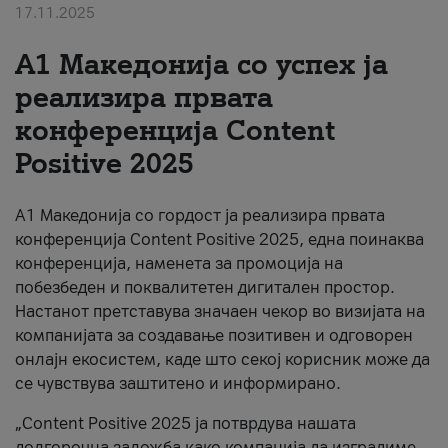
17.11.2025
За нас
А1 Македонија со успех ја
#ПодобарОнлајн
реализира првата
конференција Content
Positive 2025
А1 Македонија со гордост ја реализира првата
конференција Content Positive 2025, една поинаква
конференција, наменета за промоција на
побезбеден и поквалитетен дигитален простор.
Настанот претставува значаен чекор во визијата на
компанијата за создавање позитивен и одговорен
онлајн екосистем, каде што секој корисник може да
се чувствува заштитено и информирано.
„Content Positive 2025 ја потврдува нашата
долгорочна заложба како компанија да изградиме