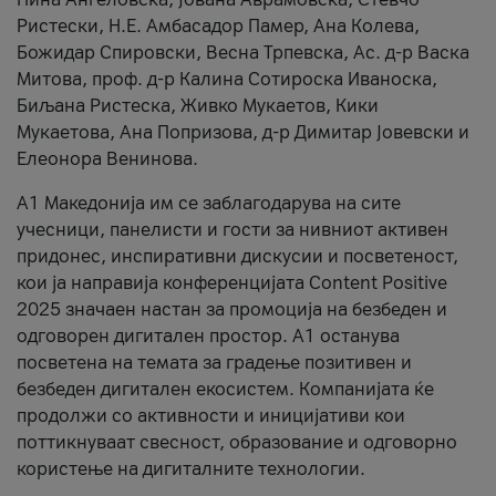
Ристески, Н.Е. Амбасадор Памер, Ана Колева,
Божидар Спировски, Весна Трпевска, Ас. д-р Васка
Митова, проф. д-р Калина Сотироска Иваноска,
Биљана Ристеска, Живко Мукаетов, Кики
Мукаетова, Ана Попризова, д-р Димитар Јовевски и
Елеонора Венинова.
А1 Македонија им се заблагодарува на сите
учесници, панелисти и гости за нивниот активен
придонес, инспиративни дискусии и посветеност,
кои ја направија конференцијата Content Positive
2025 значаен настан за промоција на безбеден и
одговорен дигитален простор. А1 останува
посветена на темата за градење позитивен и
безбеден дигитален екосистем. Компанијата ќе
продолжи со активности и иницијативи кои
поттикнуваат свесност, образование и одговорно
користење на дигиталните технологии.