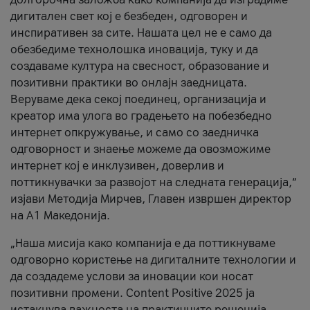
дигитален свет кој е безбеден, одговорен и
инспиративен за сите. Нашата цел не е само да
обезбедиме технолошка иновација, туку и да
создаваме култура на свесност, образование и
позитивни практики во онлајн заедницата.
Веруваме дека секој поединец, организација и
креатор има улога во градењето на побезбедно
интернет опкружување, и само со заедничка
одговорност и знаење можеме да овозможиме
интернет кој е инклузивен, доверлив и
поттикнувачки за развојот на следната генерација,“
изјави Методија Мирчев, Главен извршен директор
на А1 Македонија.
„Наша мисија како компанија е да поттикнуваме
одговорно користење на дигиталните технологии и
да создадеме услови за иновации кои носат
позитивни промени. Content Positive 2025 ја
истакнува важноста на практичните решенија,