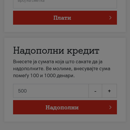
Број на сметка
Плати
Надополни кредит
Внесете ја сумата која што сакате да ја
надополните. Ве молиме, внесувајте сума
помеѓу 100 и 1000 денари.
-
+
Надополни