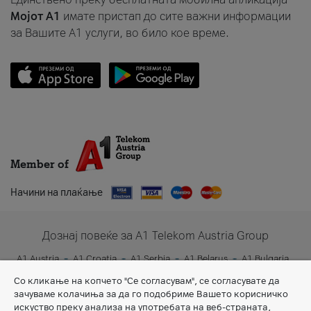
Мојот A1
имате пристап до сите важни информации
за Вашите A1 услуги, во било кое време.
Member of
Начини на плаќање
Дознај повеќе за A1 Telekom Austria Group
A1 Austria
A1 Croatia
A1 Serbia
A1 Belarus
A1 Bulgaria
A1 Slovenia
A1 Digital
Со кликање на копчето "Се согласувам", се согласувате да
зачуваме колачиња за да го подобриме Вашето корисничко
искуство преку анализа на употребата на веб-страната,