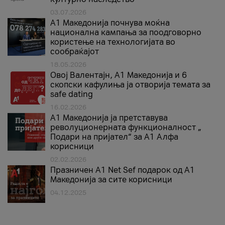
03.07.2026
A1 Македонија почнува моќна
национална кампања за поодговорно
користење на технологијата во
сообраќајот
18.05.2026
Овој Валентајн, A1 Македонија и 6
скопски кафулиња ја отворија темата за
safe dating
16.02.2026
А1 Македонија ја претставува
револуционерната функционалност „
Подари на пријател“ за А1 Алфа
корисници
02.02.2026
Празничен A1 Net Sеf подарок од А1
Македонија за сите корисници
04.12.2025