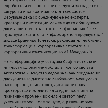
соработка и свесност, кои се клучни за градење на
сигурен и инспиративен онлајн екосистем.
Веруваме дека со обединување на експерти,
креатори и институции можеме да го обликуваме
дигиталниот свет така што секој корисник ќе се
чувствува заштитено, информирано и вреднувано,“
додаде Бранкица Толевска, раководител на бизнис
трансформација, корпоративна стратегија и
корпоративни комуникации во А1 Македонија.
На конференцијата учествуваа бројни истакнати
личности од различни области, кои со својата
експертиза и искуство дадоа значаен придонес во
дискусиите за дигитална безбедност, медиумска
одговорност, приватност, дигитални права,
креаторство и младите како идни носители на
позитивни промени во онлајн светот. Меѓу
учесниците беа: Коле Чашуле, д-р Иван Чорбев,
Нина Ангеловска, Јована Аврамовска, Стевчо