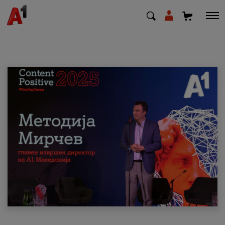
МК
EN
SQ
Приватни
Деловни
Поддршка
Надополни кредит
Плати сметка