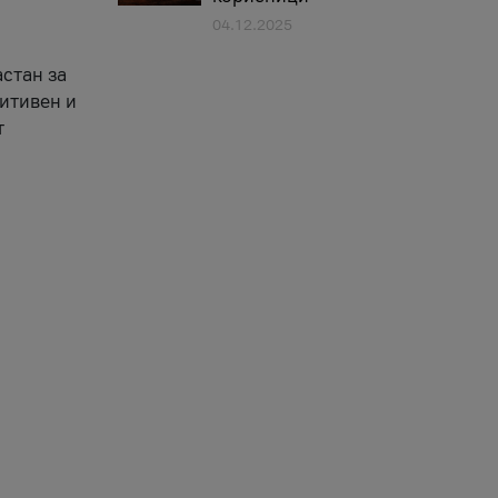
04.12.2025
астан за
зитивен и
т