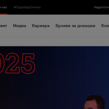
а нас
#ПодобарОнлајн
Надополн
свет
Медиа
Кариера
Броеви за донации
Кон