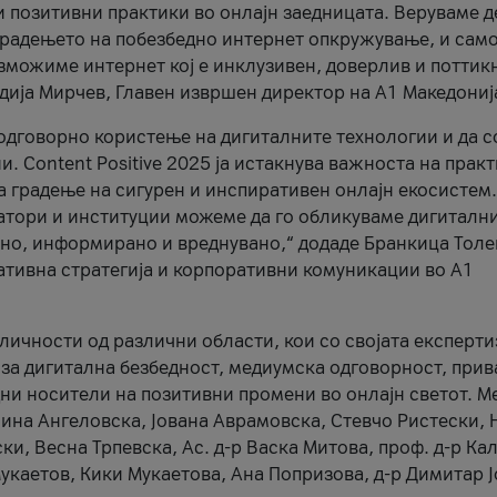
и позитивни практики во онлајн заедницата. Веруваме д
 градењето на побезбедно интернет опкружување, и само
зможиме интернет кој е инклузивен, доверлив и поттик
тодија Мирчев, Главен извршен директор на А1 Македониј
 одговорно користење на дигиталните технологии и да 
. Content Positive 2025 ја истакнува важноста на прак
за градење на сигурен и инспиративен онлајн екосистем.
атори и институции можеме да го обликуваме дигитални
тено, информирано и вреднувано,“ додаде Бранкица Толе
ативна стратегија и корпоративни комуникации во А1
личности од различни области, кои со својата експерти
 за дигитална безбедност, медиумска одговорност, прив
ни носители на позитивни промени во онлајн светот. М
Нина Ангеловска, Јована Аврамовска, Стевчо Ристески, Н
и, Весна Трпевска, Ас. д-р Васка Митова, проф. д-р Ка
каетов, Кики Мукаетова, Ана Попризова, д-р Димитар Ј