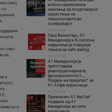
ека секој
моќна национална
 со
кампања за поодговорно
користење на
нувачки
технологијата во
а.
сообраќајот
18.05.2026
создадеме
Овој Валентајн, A1
тичните
Македонија и 6 скопски
кафулиња ја отворија
от свет
темата за safe dating
вска,
16.02.2026
А1 Македонија ја
претставува
револуционерната
функционалност „
за и
Подари на пријател“ за
атност,
А1 Алфа корисници
еѓу
02.02.2026
.Е.
Празничен A1 Net Sеf
лина
подарок од А1
Македонија за сите
овевски и
корисници