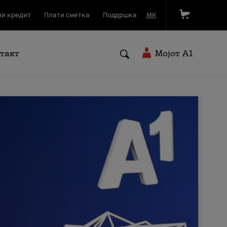
и кредит
Плати сметка
Поддршка
МК
такт
Мојот A1