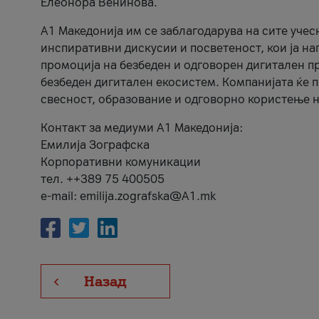
Елеонора Венинова.
А1 Македонија им се заблагодарува на сите учес
инспиративни дискусии и посветеност, кои ја на
промоција на безбеден и одговорен дигитален пр
безбеден дигитален екосистем. Компанијата ќе 
свесност, образование и одговорно користење н
Контакт за медиуми А1 Македонија:
Емилија Зографска
Корпоративни комуникации
тел. ++389 75 400505
e-mail: emilija.zografska@A1.mk
Назад