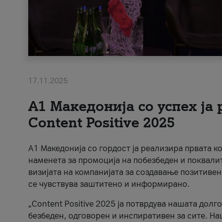
17.11.2025
А1 Македонија со успех ја
Content Positive 2025
А1 Македонија со гордост ја реализира првата к
наменета за промоција на побезбеден и поквали
визијата на компанијата за создавање позитивен
се чувствува заштитено и информирано.
„Content Positive 2025 ја потврдува нашата долг
безбеден, одговорен и инспиративен за сите. На