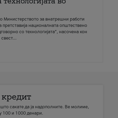
 технологијата во
со Министерството за внатрешни работи
ја претставија националната општествено
говорно со технологијата“, насочена кон
свест...
 кредит
а што сакате да ја надополните. Ве молиме,
у 100 и 1000 денари.