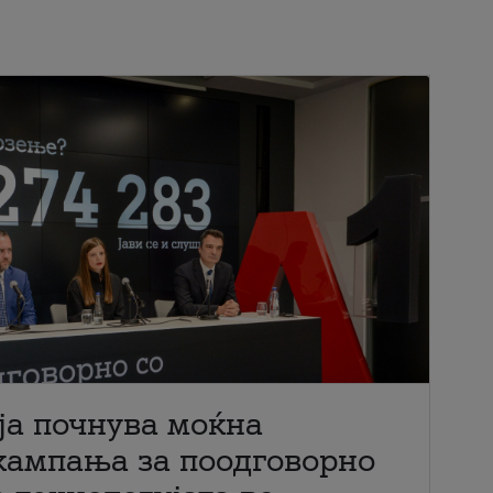
ја почнува моќна
кампања за поодговорно