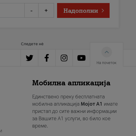
-
+
Надополни
Следете нè
На почеток
Мобилна апликација
Единствено преку бесплатната
мобилна апликација
Мојот A1
имате
пристап до сите важни информации
за Вашите A1 услуги, во било кое
време.
и