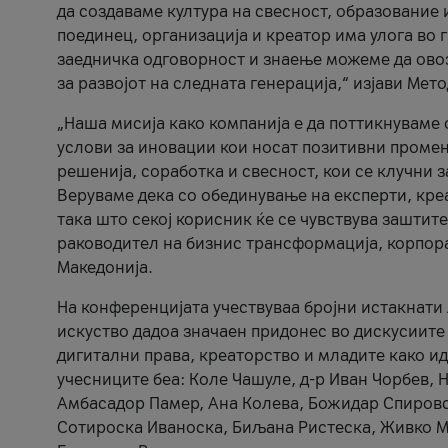
да создаваме култура на свесност, образование 
поединец, организација и креатор има улога во
заедничка одговорност и знаење можеме да ово
за развојот на следната генерација,“ изјави Ме
„Наша мисија како компанија е да поттикнуваме
услови за иновации кои носат позитивни промени
решенија, соработка и свесност, кои се клучни 
Веруваме дека со обединување на експерти, кре
така што секој корисник ќе се чувствува зашти
раководител на бизнис трансформација, корпор
Македонија.
На конференцијата учествуваа бројни истакнати 
искуство дадоа значаен придонес во дискусиите
дигитални права, креаторство и младите како ид
учесниците беа: Коле Чашуле, д-р Иван Чорбев, 
Амбасадор Памер, Ана Колева, Божидар Спировск
Сотироска Иваноска, Биљана Ристеска, Живко Му