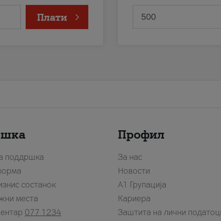
Плати
ршка
Профил
за поддршка
За нас
форма
Новости
изнис состанок
А1 Групација
жни места
Кариера
центар
077 1234
Заштита на лични податоц