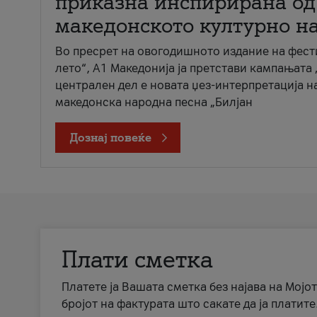
приказна инспирирана од
македонското културно н
Во пресрет на овогодишното издание на фест
лето“, А1 Македонија ја претстави кампањата 
централен дел е новата џез-интерпретација н
македонска народна песна „Билјан
Дознај повеќе
Плати сметка
Платете ја Вашата сметка без најава на Мојот
бројот на фактурата што сакате да ја платите