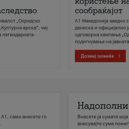
користење на
аследство
сообраќајот
ивалот „Охридско
A1 Македонија заедно 
„Културна врска“, чиј
денеска и официјално 
а легендарната
одговорна кампања „Од
подигнување на јавната 
Дознај повеќе
Надополни
 А1, само внесете го
Внесете ја сумата кој
.
внесувајте сума помеѓ