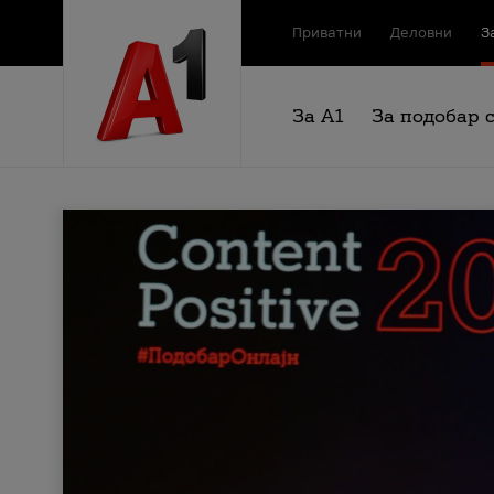
Приватни
Деловни
З
За А1
За подобар 