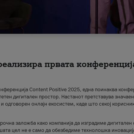
 реализира првата конференциј
онференција Content Positive 2025, една поинаква конфе
тетен дигитален простор. Настанот претставува значаен
 и одговорен онлајн екосистем, каде што секој корисни
орочна заложба како компанија да изградиме дигитален с
шата цел не е само да обезбедиме технолошка иновација