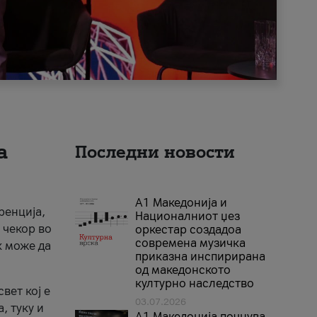
а
Последни новости
А1 Македонија и
ренција,
Националниот џез
 чекор во
оркестар создадоа
современа музичка
к може да
приказна инспирирана
од македонското
културно наследство
вет кој е
03.07.2026
, туку и
A1 Македонија почнува