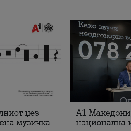
лниот џез
A1 Македони
мена музичка
национална 