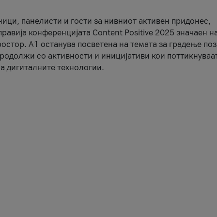
ници, панелисти и гости за нивниот активен придонес,
правија конференцијата Content Positive 2025 значаен н
остор. А1 останува посветена на темата за градење по
продолжи со активности и иницијативи кои поттикнуваа
а дигиталните технологии.