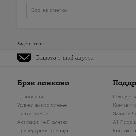
Број на сметка
Бидете во тек
Брзи линкови
Подд
Ценовници
Секција 
Услови за користење
Контакт 
Плати сметка
Закажи б
Активирајте Е-сметка
A1 Прода
Припејд регистрација
Контакт 