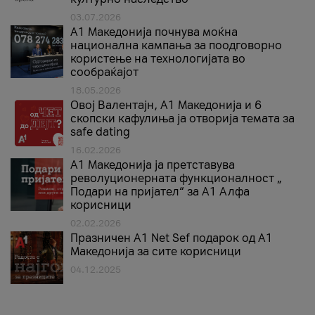
03.07.2026
A1 Македонија почнува моќна
национална кампања за поодговорно
користење на технологијата во
сообраќајот
18.05.2026
Овој Валентајн, A1 Македонија и 6
скопски кафулиња ја отворија темата за
safe dating
16.02.2026
А1 Македонија ја претставува
револуционерната функционалност „
Подари на пријател“ за А1 Алфа
корисници
02.02.2026
Празничен A1 Net Sеf подарок од А1
Македонија за сите корисници
04.12.2025