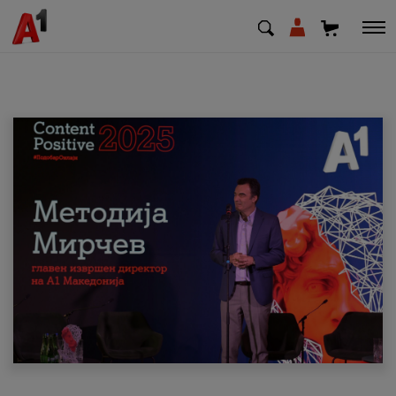
МК
EN
SQ
Приватни
Деловни
Поддршка
Надополни кредит
Плати сметка