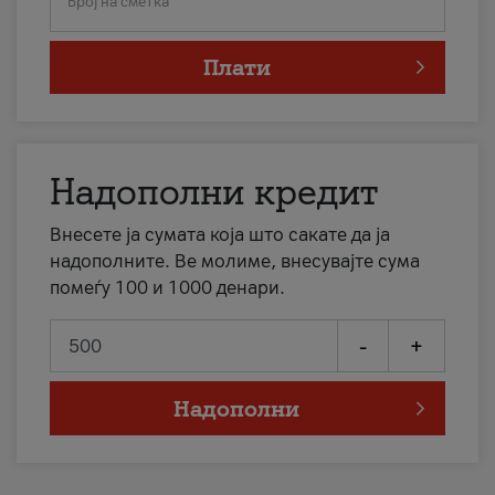
Број на сметка
Плати
Надополни кредит
Внесете ја сумата која што сакате да ја
надополните. Ве молиме, внесувајте сума
помеѓу 100 и 1000 денари.
-
+
Надополни