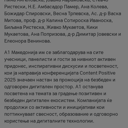
Ристески, Н.Е. Амбасадор Памер, Ана Колева,
Божидар Спировски, Весна Трпевска, Ас. д-р Васка
Митова, проф. д-р Калина Сотироска Иваноска,
Биљана Ристеска, Живко Мукаетов, Кики
Мукаетова, Ана Попризова, д-р Димитар Јовевски и
Елеонора Венинова.
А1 Македонија им се заблагодарува на сите
учесници, панелисти и гости за нивниот активен
придонес, инспиративни дискусии и посветеност,
кои ја направија конференцијата Content Positive
2025 значаен настан за промоција на безбеден и
одговорен дигитален простор. А1 останува
посветена на темата за градење позитивен и
безбеден дигитален екосистем. Компанијата ќе
продолжи со активности и иницијативи кои
поттикнуваат свесност, образование и одговорно
користење на дигиталните технологии.