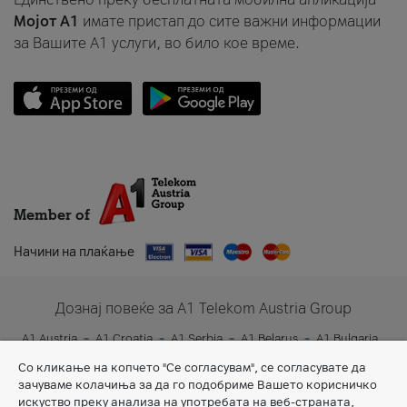
Мојот A1
имате пристап до сите важни информации
за Вашите A1 услуги, во било кое време.
Member of
Начини на плаќање
Дознај повеќе за A1 Telekom Austria Group
A1 Austria
A1 Croatia
A1 Serbia
A1 Belarus
A1 Bulgaria
A1 Slovenia
A1 Digital
Со кликање на копчето "Се согласувам", се согласувате да
зачуваме колачиња за да го подобриме Вашето корисничко
искуство преку анализа на употребата на веб-страната,