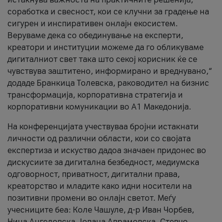
соработка и свесност, кои се клучни за градење на
сигурен и инспиративен онлајн екосистем.
Веруваме дека со обединување на експерти,
креатори и институции можеме да го обликуваме
дигиталниот свет така што секој корисник ќе се
чувствува заштитено, информирано и вреднувано,“
додаде Бранкица Толевска, раководител на бизнис
трансформација, корпоративна стратегија и
корпоративни комуникации во А1 Македонија.
На конференцијата учествуваа бројни истакнати
личности од различни области, кои со својата
експертиза и искуство дадоа значаен придонес во
дискусиите за дигитална безбедност, медиумска
одговорност, приватност, дигитални права,
креаторство и младите како идни носители на
позитивни промени во онлајн светот. Меѓу
учесниците беа: Коле Чашуле, д-р Иван Чорбев,
Нина Ангеловска, Јована Аврамовска, Стевчо