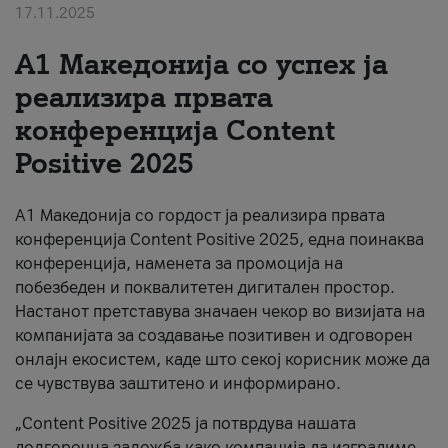
17.11.2025
За нас
А1 Македонија со успех ја
#ПодобарОнлајн
реализира првата
конференција Content
Positive 2025
А1 Македонија со гордост ја реализира првата
конференција Content Positive 2025, една поинаква
конференција, наменета за промоција на
побезбеден и поквалитетен дигитален простор.
Настанот претставува значаен чекор во визијата на
компанијата за создавање позитивен и одговорен
онлајн екосистем, каде што секој корисник може да
се чувствува заштитено и информирано.
„Content Positive 2025 ја потврдува нашата
долгорочна заложба како компанија да изградиме