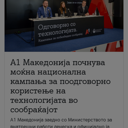
A1 Македонија почнува
моќна национална
кампања за поодговорно
користење на
технологијата во
сообраќајот
A1 Македонија заедно со Министерството за
внатрешни работи денеска и официјално ја