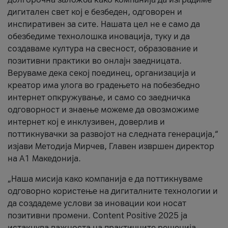
дигитален свет кој е безбеден, одговорен и
инспиративен за сите. Нашата цел не е само да
обезбедиме технолошка иновација, туку и да
создаваме култура на свесност, образование и
позитивни практики во онлајн заедницата.
Веруваме дека секој поединец, организација и
креатор има улога во градењето на побезбедно
интернет опкружување, и само со заедничка
одговорност и знаење можеме да овозможиме
интернет кој е инклузивен, доверлив и
поттикнувачки за развојот на следната генерација,“
изјави Методија Мирчев, Главен извршен директор
на А1 Македонија.
„Наша мисија како компанија е да поттикнуваме
одговорно користење на дигиталните технологии и
да создадеме услови за иновации кои носат
позитивни промени. Content Positive 2025 ја
истакнува важноста на практичните решенија,