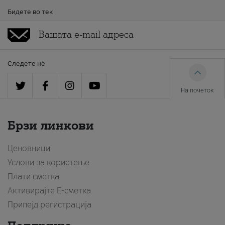
Бидете во тек
Следете нè
На почеток
Брзи линкови
Ценовници
Услови за користење
Плати сметка
Активирајте Е-сметка
Припејд регистрација