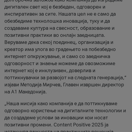
дигитален свет кој е безбеден, одговорен и
инспиративен за сите. Нашата цел не е само да
обезбедиме технолошка иновација, туку и да
создаваме култура на свесност, образование и
позитивни практики во онлајн заедницата.
Веруваме дека секој поединец, организација и
креатор има улога во градењето на побезбедно
интернет опкружување, и само со заедничка
одговорност и знаење можеме да овозможиме
интернет кој е инклузивен, доверлив и
поттикнувачки за развојот на следната генерација,“
изјави Методија Мирчев, Главен извршен директор
на А1 Македонија.
„Наша мисија како компанија е да поттикнуваме
одговорно користење на дигиталните технологии и
да создадеме услови за иновации кои носат
позитивни промени. Content Positive 2025 ја
истакнува важноста на практичните решенија,