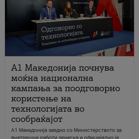
A1 Македонија почнува
моќна национална
кампања за поодговорно
користење на
технологијата во
сообраќајот
A1 Македонија заедно со Министерството за
внатрешни работи денеска и официјално ја