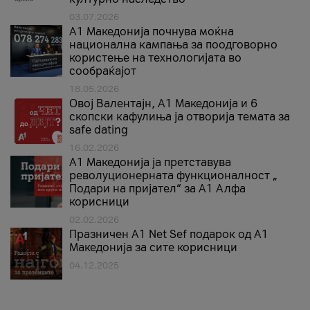
03.07.2026
A1 Македонија почнува моќна
национална кампања за поодговорно
користење на технологијата во
сообраќајот
18.05.2026
Овој Валентајн, A1 Македонија и 6
скопски кафулиња ја отворија темата за
safe dating
16.02.2026
А1 Македонија ја претставува
револуционерната функционалност „
Подари на пријател“ за А1 Алфа
корисници
02.02.2026
Празничен A1 Net Sеf подарок од А1
Македонија за сите корисници
04.12.2025