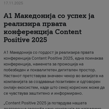
17.11.2025
За нас
А1 Македонија со успех ја
#ПодобарОнлајн
реализира првата
конференција Content
Positive 2025
А1 Македонија со гордост ја реализира првата
конференција Content Positive 2025, една поинаква
конференција, наменета за промоција на
побезбеден и поквалитетен дигитален простор.
Настанот претставува значаен чекор во визијата на
компанијата за создавање позитивен и одговорен
онлајн екосистем, каде што секој корисник може да
се чувствува заштитено и информирано.
„Content Positive 2025 ја потврдува нашата
долгорочна заложба како компанија да изградиме