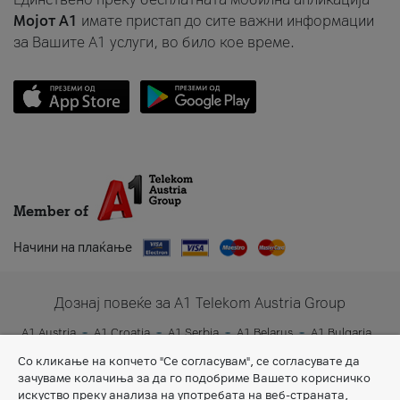
Мојот A1
имате пристап до сите важни информации
за Вашите A1 услуги, во било кое време.
Member of
Начини на плаќање
Дознај повеќе за A1 Telekom Austria Group
A1 Austria
A1 Croatia
A1 Serbia
A1 Belarus
A1 Bulgaria
A1 Slovenia
A1 Digital
Со кликање на копчето "Се согласувам", се согласувате да
зачуваме колачиња за да го подобриме Вашето корисничко
искуство преку анализа на употребата на веб-страната,