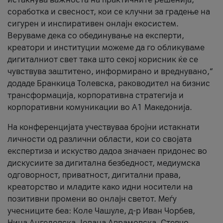
соработка и свесност, кои се клучни за градење на
сигурен и инспиративен онлајн екосистем.
Веруваме дека со обединување на експерти,
креатори и институции можеме да го обликуваме
дигиталниот свет така што секој корисник ќе се
чувствува заштитено, информирано и вреднувано,“
додаде Бранкица Толевска, раководител на бизнис
трансформација, корпоративна стратегија и
корпоративни комуникации во А1 Македонија.
На конференцијата учествуваа бројни истакнати
личности од различни области, кои со својата
експертиза и искуство дадоа значаен придонес во
дискусиите за дигитална безбедност, медиумска
одговорност, приватност, дигитални права,
креаторство и младите како идни носители на
позитивни промени во онлајн светот. Меѓу
учесниците беа: Коле Чашуле, д-р Иван Чорбев,
Нина Ангеловска, Јована Аврамовска, Стевчо