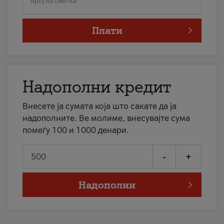
Број на сметка
Плати
Надополни кредит
Внесете ја сумата која што сакате да ја
надополните. Ве молиме, внесувајте сума
помеѓу 100 и 1000 денари.
-
+
Надополни