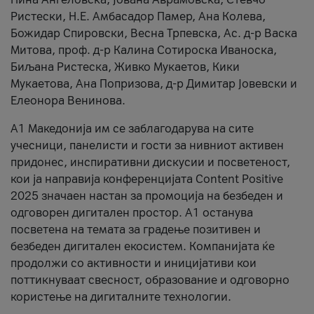
Ристески, Н.Е. Амбасадор Памер, Ана Колева,
Божидар Спировски, Весна Трпевска, Ас. д-р Васка
Митова, проф. д-р Калина Сотироска Иваноска,
Биљана Ристеска, Живко Мукаетов, Кики
Мукаетова, Ана Попризова, д-р Димитар Јовевски и
Елеонора Венинова.
А1 Македонија им се заблагодарува на сите
учесници, панелисти и гости за нивниот активен
придонес, инспиративни дискусии и посветеност,
кои ја направија конференцијата Content Positive
2025 значаен настан за промоција на безбеден и
одговорен дигитален простор. А1 останува
посветена на темата за градење позитивен и
безбеден дигитален екосистем. Компанијата ќе
продолжи со активности и иницијативи кои
поттикнуваат свесност, образование и одговорно
користење на дигиталните технологии.