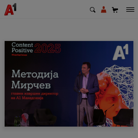
МК
EN
SQ
Приватни
Деловни
Поддршка
Надополни кредит
Плати сметка