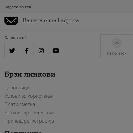
Бидете во тек
Следете нè
На почеток
Брзи линкови
Ценовници
Услови за користење
Плати сметка
Активирајте Е-сметка
Припејд регистрација