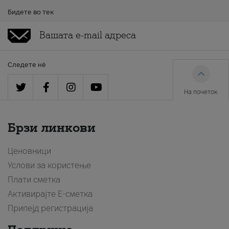
Бидете во тек
Следете нè
На почеток
Брзи линкови
Ценовници
Услови за користење
Плати сметка
Активирајте Е-сметка
Припејд регистрација