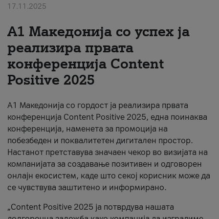
17.11.2025
За нас
А1 Македонија со успех ја
#ПодобарОнлајн
реализира првата
конференција Content
Positive 2025
А1 Македонија со гордост ја реализира првата
конференција Content Positive 2025, една поинаква
конференција, наменета за промоција на
побезбеден и поквалитетен дигитален простор.
Настанот претставува значаен чекор во визијата на
компанијата за создавање позитивен и одговорен
онлајн екосистем, каде што секој корисник може да
се чувствува заштитено и информирано.
„Content Positive 2025 ја потврдува нашата
долгорочна заложба како компанија да изградиме