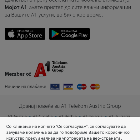
Мојот A1
имате пристап до сите важни информации
за Вашите A1 услуги, во било кое време.
Member of
Начини на плаќање
Дознај повеќе за A1 Telekom Austria Group
A1 Austria
A1 Croatia
A1 Serbia
A1 Belarus
A1 Bulgaria
A1 Slovenia
A1 Digital
Со кликање на копчето "Се согласувам", се согласувате да
зачуваме колачиња за да го подобриме Вашето корисничко
искуство преку анализа на употребата на веб-страната,