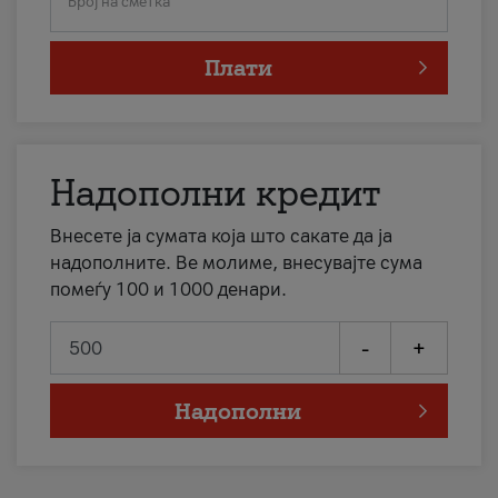
Број на сметка
Плати
Надополни кредит
Внесете ја сумата која што сакате да ја
надополните. Ве молиме, внесувајте сума
помеѓу 100 и 1000 денари.
-
+
Надополни