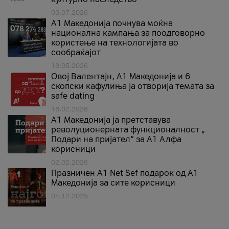
03.07.2026
A1 Македонија почнува моќна
национална кампања за поодговорно
користење на технологијата во
сообраќајот
18.05.2026
Овој Валентајн, A1 Македонија и 6
скопски кафулиња ја отворија темата за
safe dating
16.02.2026
А1 Македонија ја претставува
револуционерната функционалност „
Подари на пријател“ за А1 Алфа
корисници
02.02.2026
Празничен A1 Net Sеf подарок од А1
Македонија за сите корисници
04.12.2025