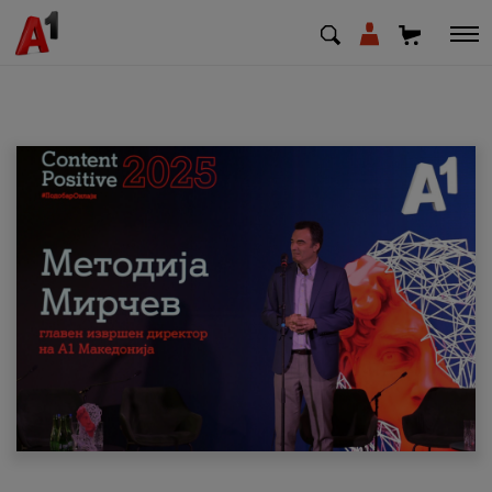
МК
EN
SQ
Приватни
Деловни
Поддршка
Надополни кредит
Плати сметка