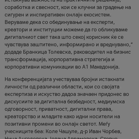
соработка и свесност, кои се клучни за градење на
сигурен и инспиративен онлајн екосистем.
Веруваме дека со обединување на експерти,
креатори и институции можеме да го обликуваме
дигиталниот свет така што секој корисник ќе се
чувствува заштитено, информирано и вреднувано,“
додаде Бранкица Толевска, раководител на бизнис
трансформација, корпоративна стратегија и
корпоративни комуникации во А1 Македонија.
На конференцијата учествуваа бројни истакнати
личности од различни области, кои со својата
експертиза и искуство дадоа значаен придонес во
дискусиите за дигитална безбедност, медиумска
одговорност, приватност, дигитални права,
креаторство и младите како идни носители на
позитивни промени во онлајн светот. Меѓу
учесниците беа: Коле Чашуле, д-р Иван Чорбев,
Нина Ангеловска, Јована Аврамовска, Стевчо