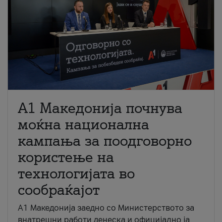
A1 Македонија почнува
моќна национална
кампања за поодговорно
користење на
технологијата во
сообраќајот
A1 Македонија заедно со Министерството за
внатрешни работи денеска и официјално ја