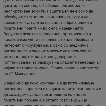
дигитален свет кој е безбеден, одговорен и
инспиративен за сите. Нашата цел не е само да
обезбедиме технолошка иновација, туку и да
создаваме култура на свесност, образование и
позитивни практики во онлајн заедницата.
Веруваме дека секој поединец, организација и
креатор има улога во градењето на побезбедно
интернет опкружување, и само со заедничка
одговорност и знаење можеме да овозможиме
интернет кој е инклузивен, доверлив и
поттикнувачки за развојот на следната генерација,“
изјави Методија Мирчев, Главен извршен директор
на А1 Македонија.
„Наша мисија како компанија е да поттикнуваме
одговорно користење на дигиталните технологии и
да создадеме услови за иновации кои носат
позитивни промени. Content Positive 2025 ја
истакнува важноста на практичните решенија,