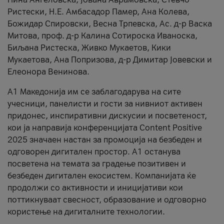
Ристески, Н.Е. Амбасадор Памер, Ана Колева,
Божидар Спировски, Весна Трпевска, Ас. д-р Васка
Митова, проф. д-р Калина Сотироска Иваноска,
Биљана Ристеска, Живко Мукаетов, Кики
Мукаетова, Ана Попризова, д-р Димитар Јовевски и
Елеонора Венинова.
А1 Македонија им се заблагодарува на сите
учесници, панелисти и гости за нивниот активен
придонес, инспиративни дискусии и посветеност,
кои ја направија конференцијата Content Positive
2025 значаен настан за промоција на безбеден и
одговорен дигитален простор. А1 останува
посветена на темата за градење позитивен и
безбеден дигитален екосистем. Компанијата ќе
продолжи со активности и иницијативи кои
поттикнуваат свесност, образование и одговорно
користење на дигиталните технологии.