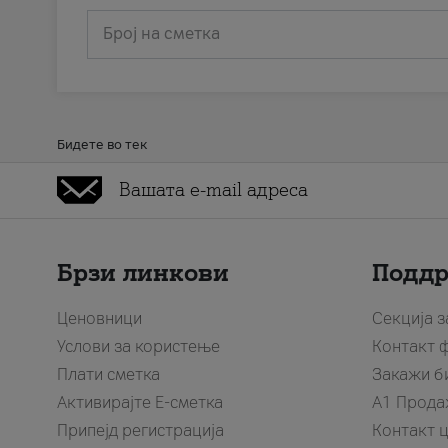
Број на сметка
Бидете во тек
Брзи линкови
Подд
Ценовници
Секција 
Услови за користење
Контакт 
Плати сметка
Закажи б
Активирајте Е-сметка
A1 Прода
Припејд регистрација
Контакт 