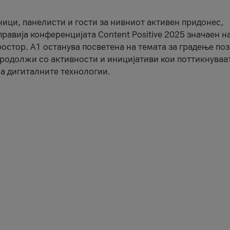
ници, панелисти и гости за нивниот активен придонес,
правија конференцијата Content Positive 2025 значаен н
остор. А1 останува посветена на темата за градење по
продолжи со активности и иницијативи кои поттикнуваа
а дигиталните технологии.