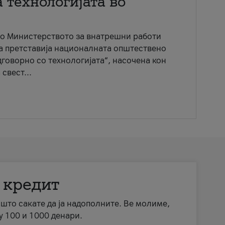
 технологијата во
со Министерството за внатрешни работи
ја претставија националната општествено
говорно со технологијата“, насочена кон
свест...
 кредит
а што сакате да ја надополните. Ве молиме,
у 100 и 1000 денари.