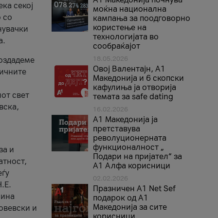
ека секој
моќна национална
 со
кампања за поодговорно
користење на
нувачки
технологијата во
а.
сообраќајот
18.05.2026
создадеме
Овој Валентајн, A1
тичните
Македонија и 6 скопски
кафулиња ја отворија
от свет
темата за safe dating
вска,
16.02.2026
А1 Македонија ја
претставува
револуционерната
функционалност „
за и
Подари на пријател“ за
атност,
А1 Алфа корисници
еѓу
02.02.2026
.Е.
Празничен A1 Net Sеf
лина
подарок од А1
Македонија за сите
овевски и
корисници