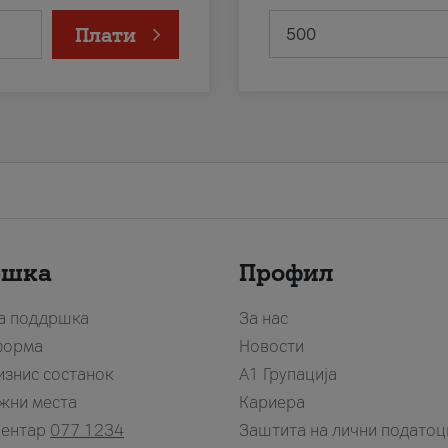
Плати
ршка
Профил
за поддршка
За нас
форма
Новости
изнис состанок
А1 Групација
жни места
Кариера
центар
077 1234
Заштита на лични податоц