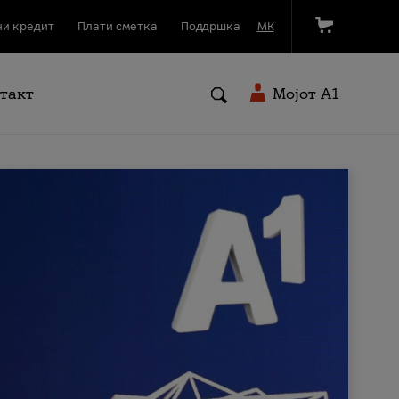
и кредит
Плати сметка
Поддршка
МК
такт
Мојот A1