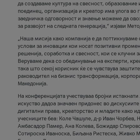
да создаваме култура на свесност, образование 
поединец, организација и креатор има улога во
заедничка одговорност и знаење можеме да ово
за развојот на следната генерација,“ изјави Ме
„Наша мисија како компанија е да поттикнуваме
услови за иновации кои носат позитивни промени
решенија, соработка и свесност, кои се клучни 
Веруваме дека со обединување на експерти, кре
така што секој корисник ќе се чувствува зашти
раководител на бизнис трансформација, корпор
Македонија.
На конференцијата учествуваа бројни истакнати 
искуство дадоа значаен придонес во дискусиите
дигитални права, креаторство и младите како ид
учесниците беа: Коле Чашуле, д-р Иван Чорбев, 
Амбасадор Памер, Ана Колева, Божидар Спировск
Сотироска Иваноска, Биљана Ристеска, Живко Му