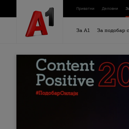
Приватни
Деловни
З
За А1
За подобар 