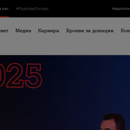
а нас
#ПодобарОнлајн
Надополн
свет
Медиа
Кариера
Броеви за донации
Кон