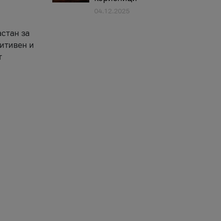
04.12.2025
астан за
зитивен и
т