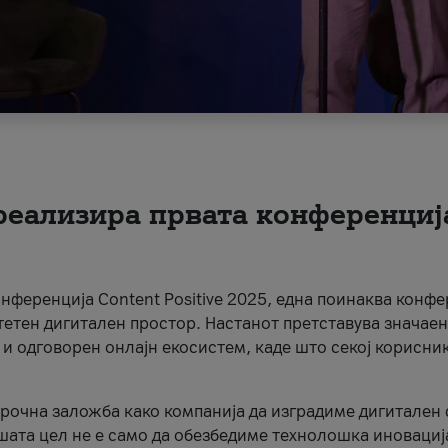
 реализира првата конференциј
онференција Content Positive 2025, една поинаква конфе
тетен дигитален простор. Настанот претставува значаен
 и одговорен онлајн екосистем, каде што секој корисни
орочна заложба како компанија да изградиме дигитален с
шата цел не е само да обезбедиме технолошка иновација