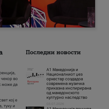
а
Последни новости
А1 Македонија и
ренција,
Националниот џез
 чекор во
оркестар создадоа
современа музичка
к може да
приказна инспирирана
од македонското
културно наследство
вет кој е
03.07.2026
, туку и
A1 Македонија почнува