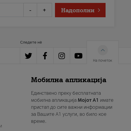
-
+
Надополни
Следете нè
На почеток
Мобилна апликација
Единствено преку бесплатната
мобилна апликација
Мојот A1
имате
пристап до сите важни информации
за Вашите A1 услуги, во било кое
време.
и