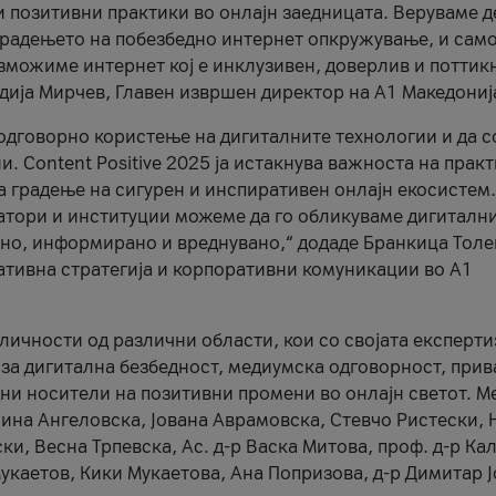
и позитивни практики во онлајн заедницата. Веруваме д
 градењето на побезбедно интернет опкружување, и само
зможиме интернет кој е инклузивен, доверлив и поттик
тодија Мирчев, Главен извршен директор на А1 Македониј
 одговорно користење на дигиталните технологии и да 
. Content Positive 2025 ја истакнува важноста на прак
за градење на сигурен и инспиративен онлајн екосистем.
атори и институции можеме да го обликуваме дигитални
тено, информирано и вреднувано,“ додаде Бранкица Толе
ативна стратегија и корпоративни комуникации во А1
личности од различни области, кои со својата експерти
 за дигитална безбедност, медиумска одговорност, прив
ни носители на позитивни промени во онлајн светот. М
Нина Ангеловска, Јована Аврамовска, Стевчо Ристески, Н
и, Весна Трпевска, Ас. д-р Васка Митова, проф. д-р Ка
каетов, Кики Мукаетова, Ана Попризова, д-р Димитар Ј