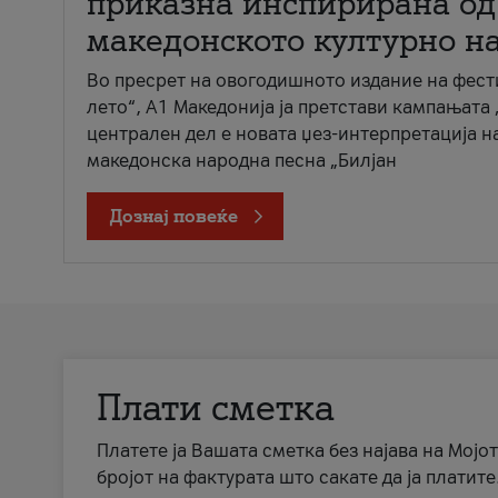
приказна инспирирана од
македонското културно н
Во пресрет на овогодишното издание на фест
лето“, А1 Македонија ја претстави кампањата 
централен дел е новата џез-интерпретација н
македонска народна песна „Билјан
Дознај повеќе
Плати сметка
Платете ја Вашата сметка без најава на Мојот
бројот на фактурата што сакате да ја платите