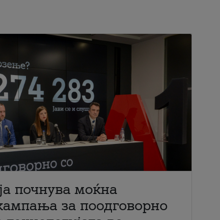
ја почнува моќна
кампања за поодговорно