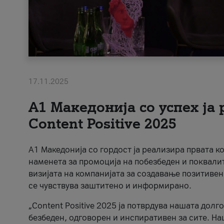
17.11.2025
А1 Македонија со успех ја
Content Positive 2025
А1 Македонија со гордост ја реализира првата к
наменета за промоција на побезбеден и поквали
визијата на компанијата за создавање позитивен
се чувствува заштитено и информирано.
„Content Positive 2025 ја потврдува нашата долг
безбеден, одговорен и инспиративен за сите. На