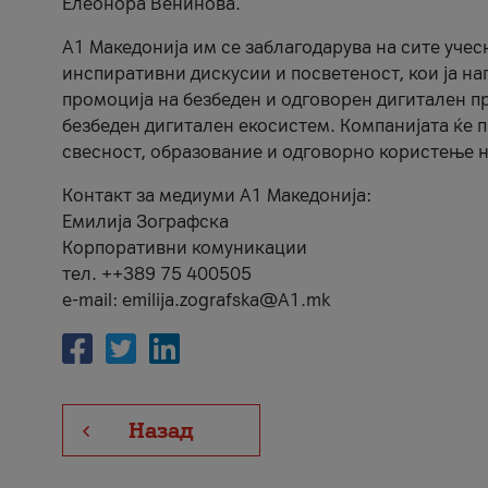
Елеонора Венинова.
А1 Македонија им се заблагодарува на сите учес
инспиративни дискусии и посветеност, кои ја на
промоција на безбеден и одговорен дигитален пр
безбеден дигитален екосистем. Компанијата ќе 
свесност, образование и одговорно користење н
Контакт за медиуми А1 Македонија:
Емилија Зографска
Корпоративни комуникации
тел. ++389 75 400505
e-mail: emilija.zografska@A1.mk
Назад