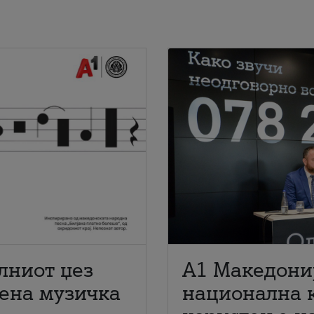
лниот џез
A1 Македони
мена музичка
национална 