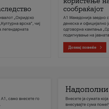
користење на
аследство
сообраќајот
ивалот „Охридско
A1 Македонија заедно 
„Културна врска“, чиј
денеска и официјално 
а легендарната
одговорна кампања „Од
подигнување на јавната 
Дознај повеќе
Надополни
 А1, само внесете го
Внесете ја сумата кој
.
внесувајте сума помеѓ