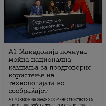
A1 Македонија почнува
моќна национална
кампања за поодговорно
користење на
технологијата во
сообраќајот
A1 Македонија заедно со Министерството за
внатрешни работи денеска и официјално ја