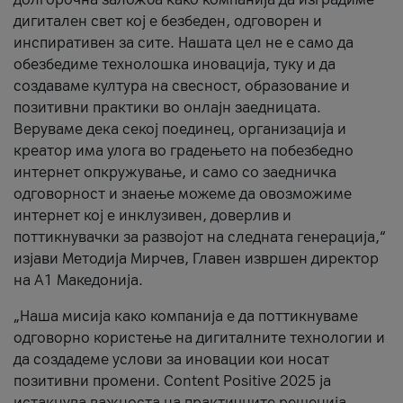
дигитален свет кој е безбеден, одговорен и
инспиративен за сите. Нашата цел не е само да
обезбедиме технолошка иновација, туку и да
создаваме култура на свесност, образование и
позитивни практики во онлајн заедницата.
Веруваме дека секој поединец, организација и
креатор има улога во градењето на побезбедно
интернет опкружување, и само со заедничка
одговорност и знаење можеме да овозможиме
интернет кој е инклузивен, доверлив и
поттикнувачки за развојот на следната генерација,“
изјави Методија Мирчев, Главен извршен директор
на А1 Македонија.
„Наша мисија како компанија е да поттикнуваме
одговорно користење на дигиталните технологии и
да создадеме услови за иновации кои носат
позитивни промени. Content Positive 2025 ја
истакнува важноста на практичните решенија,