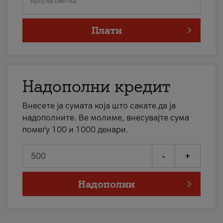
Број на сметка
Плати
Надополни кредит
Внесете ја сумата која што сакате да ја
надополните. Ве молиме, внесувајте сума
помеѓу 100 и 1000 денари.
-
+
Надополни