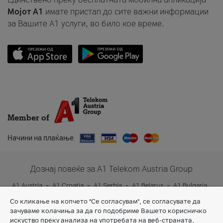
Мојот A1
имате пристап до сите важни информации
за Вашите A1 услуги, во било кое време.
Member of
Начини на плаќање
Дознај повеќе за A1 Telekom Austria Group
A1 Austria
A1 Croatia
A1 Serbia
A1 Belarus
A1 Bulgaria
A1 Slovenia
A1 Digital
Со кликање на копчето "Се согласувам", се согласувате да
зачуваме колачиња за да го подобриме Вашето корисничко
искуство преку анализа на употребата на веб-страната,