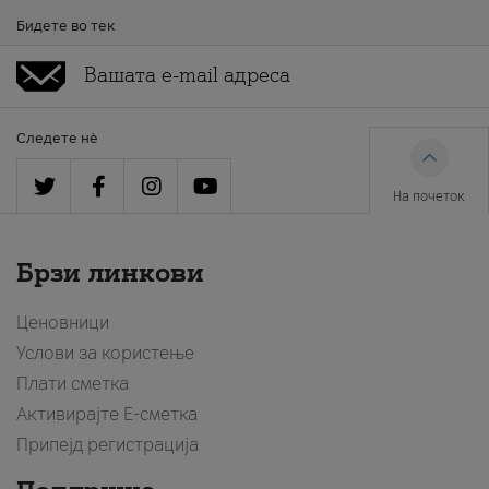
Бидете во тек
Следете нè
На почеток
Брзи линкови
Ценовници
Услови за користење
Плати сметка
Активирајте Е-сметка
Припејд регистрација