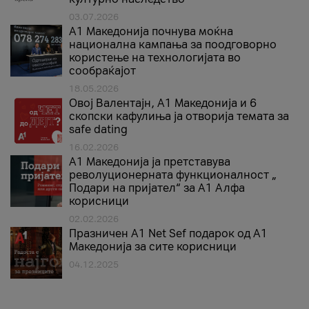
03.07.2026
A1 Македонија почнува моќна
национална кампања за поодговорно
користење на технологијата во
сообраќајот
18.05.2026
Овој Валентајн, A1 Македонија и 6
скопски кафулиња ја отворија темата за
safe dating
16.02.2026
А1 Македонија ја претставува
револуционерната функционалност „
Подари на пријател“ за А1 Алфа
корисници
02.02.2026
Празничен A1 Net Sеf подарок од А1
Македонија за сите корисници
04.12.2025