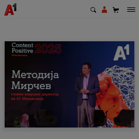
МК
EN
SQ
Приватни
Деловни
Поддршка
Надополни кредит
Плати сметка