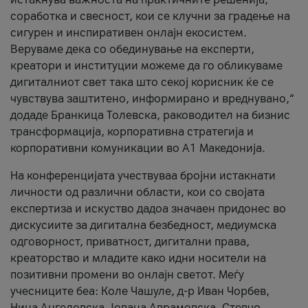
соработка и свесност, кои се клучни за градење на
сигурен и инспиративен онлајн екосистем.
Веруваме дека со обединување на експерти,
креатори и институции можеме да го обликуваме
дигиталниот свет така што секој корисник ќе се
чувствува заштитено, информирано и вреднувано,“
додаде Бранкица Толевска, раководител на бизнис
трансформација, корпоративна стратегија и
корпоративни комуникации во А1 Македонија.
На конференцијата учествуваа бројни истакнати
личности од различни области, кои со својата
експертиза и искуство дадоа значаен придонес во
дискусиите за дигитална безбедност, медиумска
одговорност, приватност, дигитални права,
креаторство и младите како идни носители на
позитивни промени во онлајн светот. Меѓу
учесниците беа: Коле Чашуле, д-р Иван Чорбев,
Нина Ангеловска, Јована Аврамовска, Стевчо