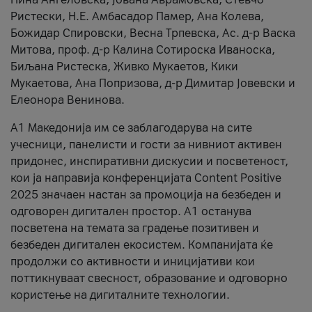
Ристески, Н.Е. Амбасадор Памер, Ана Колева,
Божидар Спировски, Весна Трпевска, Ас. д-р Васка
Митова, проф. д-р Калина Сотироска Иваноска,
Биљана Ристеска, Живко Мукаетов, Кики
Мукаетова, Ана Попризова, д-р Димитар Јовевски и
Елеонора Венинова.
А1 Македонија им се заблагодарува на сите
учесници, панелисти и гости за нивниот активен
придонес, инспиративни дискусии и посветеност,
кои ја направија конференцијата Content Positive
2025 значаен настан за промоција на безбеден и
одговорен дигитален простор. А1 останува
посветена на темата за градење позитивен и
безбеден дигитален екосистем. Компанијата ќе
продолжи со активности и иницијативи кои
поттикнуваат свесност, образование и одговорно
користење на дигиталните технологии.