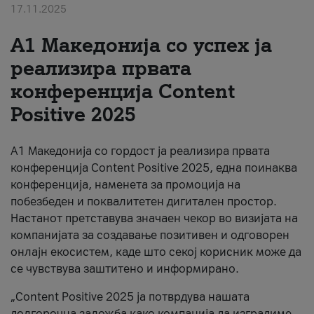
17.11.2025
За нас
А1 Македонија со успех ја
#ПодобарОнлајн
реализира првата
конференција Content
Positive 2025
А1 Македонија со гордост ја реализира првата
конференција Content Positive 2025, една поинаква
конференција, наменета за промоција на
побезбеден и поквалитетен дигитален простор.
Настанот претставува значаен чекор во визијата на
компанијата за создавање позитивен и одговорен
онлајн екосистем, каде што секој корисник може да
се чувствува заштитено и информирано.
„Content Positive 2025 ја потврдува нашата
долгорочна заложба како компанија да изградиме