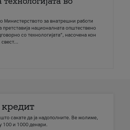
 технологијата во
со Министерството за внатрешни работи
ја претставија националната општествено
говорно со технологијата“, насочена кон
свест...
 кредит
а што сакате да ја надополните. Ве молиме,
у 100 и 1000 денари.