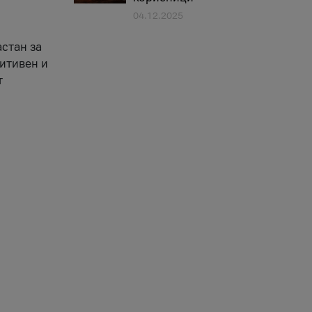
04.12.2025
астан за
зитивен и
т