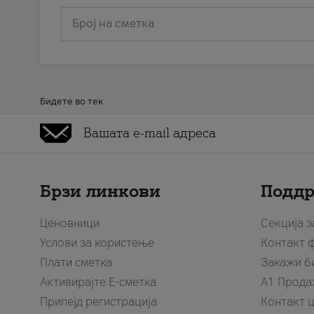
Број на сметка
Бидете во тек
Брзи линкови
Подд
Ценовници
Секција 
Услови за користење
Контакт 
Плати сметка
Закажи б
Активирајте Е-сметка
A1 Прода
Припејд регистрација
Контакт 