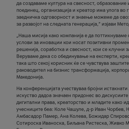
да создаваме култура на свесност, образование 
поединец, организација и креатор има улога во
заедничка одговорност и знаење можеме да ово
за развојот на следната генерација,“ изјави Ме
„Наша мисија како компанија е да поттикнуваме
услови за иновации кои носат позитивни промени
решенија, соработка и свесност, кои се клучни 
Веруваме дека со обединување на експерти, кре
така што секој корисник ќе се чувствува зашти
раководител на бизнис трансформација, корпор
Македонија.
На конференцијата учествуваа бројни истакнати 
искуство дадоа значаен придонес во дискусиите
дигитални права, креаторство и младите како ид
учесниците беа: Коле Чашуле, д-р Иван Чорбев, 
Амбасадор Памер, Ана Колева, Божидар Спировск
Сотироска Иваноска, Биљана Ристеска, Живко Му