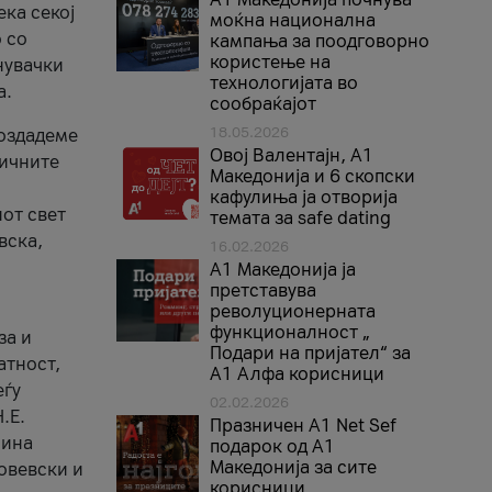
ека секој
моќна национална
 со
кампања за поодговорно
користење на
нувачки
технологијата во
а.
сообраќајот
18.05.2026
создадеме
Овој Валентајн, A1
тичните
Македонија и 6 скопски
кафулиња ја отворија
от свет
темата за safe dating
вска,
16.02.2026
А1 Македонија ја
претставува
револуционерната
функционалност „
за и
Подари на пријател“ за
атност,
А1 Алфа корисници
еѓу
02.02.2026
.Е.
Празничен A1 Net Sеf
лина
подарок од А1
Македонија за сите
овевски и
корисници