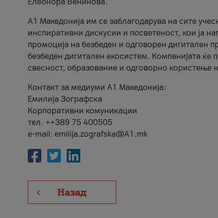
Елеонора Венинова.
А1 Македонија им се заблагодарува на сите учес
инспиративни дискусии и посветеност, кои ја на
промоција на безбеден и одговорен дигитален пр
безбеден дигитален екосистем. Компанијата ќе 
свесност, образование и одговорно користење н
Контакт за медиуми А1 Македонија:
Емилија Зографска
Корпоративни комуникации
тел. ++389 75 400505
e-mail: emilija.zografska@A1.mk
Назад