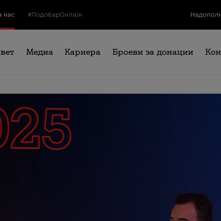
а нас
#ПодобарОнлајн
Надополн
свет
Медиа
Кариера
Броеви за донации
Кон