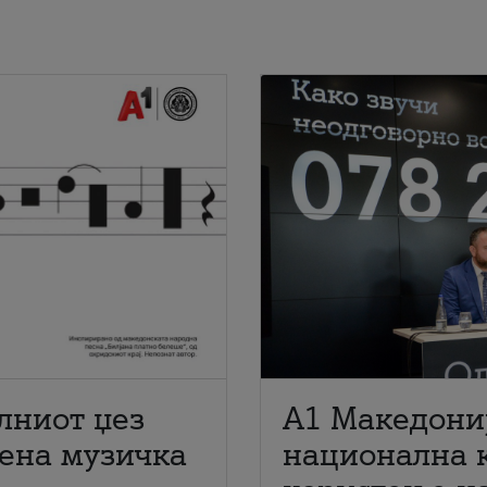
лниот џез
A1 Македони
мена музичка
национална 