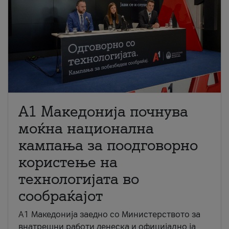
A1 Македонија почнува
моќна национална
кампања за поодговорно
користење на
технологијата во
сообраќајот
A1 Македонија заедно со Министерството за
внатрешни работи денеска и официјално ја