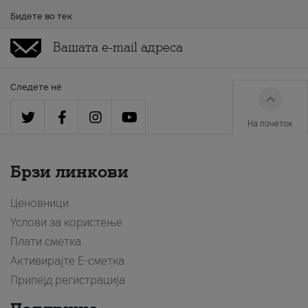
Бидете во тек
Следете нè
На почеток
Брзи линкови
Ценовници
Услови за користење
Плати сметка
Активирајте Е-сметка
Припејд регистрација