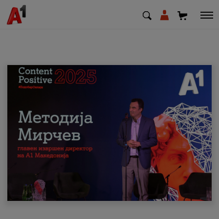
МК
EN
SQ
Приватни
Деловни
Поддршка
Надополни кредит
Плати сметка