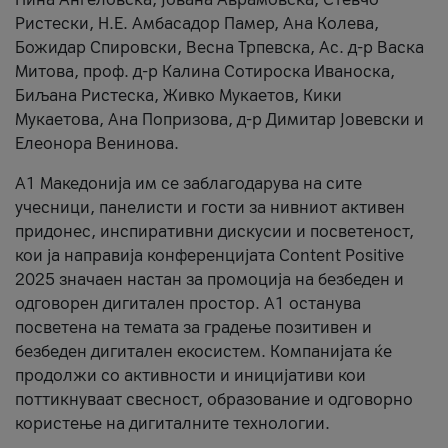
Ристески, Н.Е. Амбасадор Памер, Ана Колева,
Божидар Спировски, Весна Трпевска, Ас. д-р Васка
Митова, проф. д-р Калина Сотироска Иваноска,
Биљана Ристеска, Живко Мукаетов, Кики
Мукаетова, Ана Попризова, д-р Димитар Јовевски и
Елеонора Венинова.
А1 Македонија им се заблагодарува на сите
учесници, панелисти и гости за нивниот активен
придонес, инспиративни дискусии и посветеност,
кои ја направија конференцијата Content Positive
2025 значаен настан за промоција на безбеден и
одговорен дигитален простор. А1 останува
посветена на темата за градење позитивен и
безбеден дигитален екосистем. Компанијата ќе
продолжи со активности и иницијативи кои
поттикнуваат свесност, образование и одговорно
користење на дигиталните технологии.