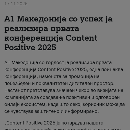
17.11.2025
За нас
А1 Македонија со успех ја
#ПодобарОнлајн
реализира првата
конференција Content
Positive 2025
А1 Македонија со гордост ја реализира првата
конференција Content Positive 2025, една поинаква
конференција, наменета за промоција на
побезбеден и поквалитетен дигитален простор.
Настанот претставува значаен чекор во визијата на
компанијата за создавање позитивен и одговорен
онлајн екосистем, каде што секој корисник може да
се чувствува заштитено и информирано.
„Content Positive 2025 ја потврдува нашата
долгорочна заложба како компанија да изградиме