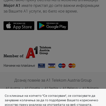
Мојот A1
имате пристап до сите важни информации
за Вашите A1 услуги, во било кое време.
Member of
Начини на плаќање
Дознај повеќе за A1 Telekom Austria Group
A1 Austria
A1 Croatia
A1 Serbia
A1 Belarus
A1 Bulgaria
A1 Slovenia
A1 Digital
Со кликање на копчето "Се согласувам", се согласувате да
зачуваме колачиња за да го подобриме Вашето корисничко
искуство преку анализа на употребата на веб-страната,