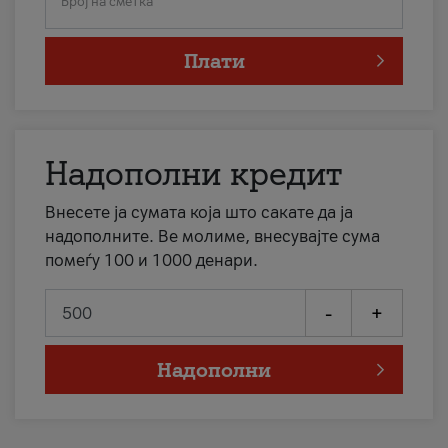
Број на сметка
Плати
Надополни кредит
Внесете ја сумата која што сакате да ја
надополните. Ве молиме, внесувајте сума
помеѓу 100 и 1000 денари.
-
+
Надополни