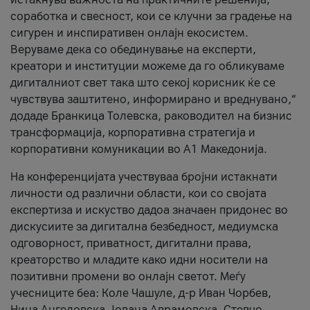
соработка и свесност, кои се клучни за градење на
сигурен и инспиративен онлајн екосистем.
Веруваме дека со обединување на експерти,
креатори и институции можеме да го обликуваме
дигиталниот свет така што секој корисник ќе се
чувствува заштитено, информирано и вреднувано,“
додаде Бранкица Толевска, раководител на бизнис
трансформација, корпоративна стратегија и
корпоративни комуникации во А1 Македонија.
На конференцијата учествуваа бројни истакнати
личности од различни области, кои со својата
експертиза и искуство дадоа значаен придонес во
дискусиите за дигитална безбедност, медиумска
одговорност, приватност, дигитални права,
креаторство и младите како идни носители на
позитивни промени во онлајн светот. Меѓу
учесниците беа: Коле Чашуле, д-р Иван Чорбев,
Нина Ангеловска, Јована Аврамовска, Стевчо