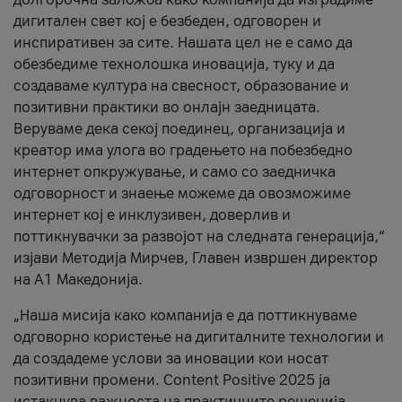
дигитален свет кој е безбеден, одговорен и
инспиративен за сите. Нашата цел не е само да
обезбедиме технолошка иновација, туку и да
создаваме култура на свесност, образование и
позитивни практики во онлајн заедницата.
Веруваме дека секој поединец, организација и
креатор има улога во градењето на побезбедно
интернет опкружување, и само со заедничка
одговорност и знаење можеме да овозможиме
интернет кој е инклузивен, доверлив и
поттикнувачки за развојот на следната генерација,“
изјави Методија Мирчев, Главен извршен директор
на А1 Македонија.
„Наша мисија како компанија е да поттикнуваме
одговорно користење на дигиталните технологии и
да создадеме услови за иновации кои носат
позитивни промени. Content Positive 2025 ја
истакнува важноста на практичните решенија,