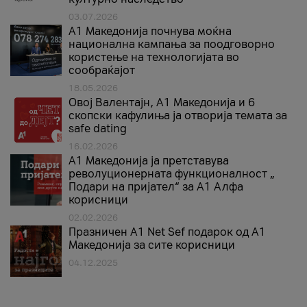
03.07.2026
A1 Македонија почнува моќна
национална кампања за поодговорно
користење на технологијата во
сообраќајот
18.05.2026
Овој Валентајн, A1 Македонија и 6
скопски кафулиња ја отворија темата за
safe dating
16.02.2026
А1 Македонија ја претставува
револуционерната функционалност „
Подари на пријател“ за А1 Алфа
корисници
02.02.2026
Празничен A1 Net Sеf подарок од А1
Македонија за сите корисници
04.12.2025