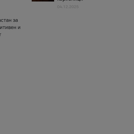
04.12.2025
астан за
зитивен и
т