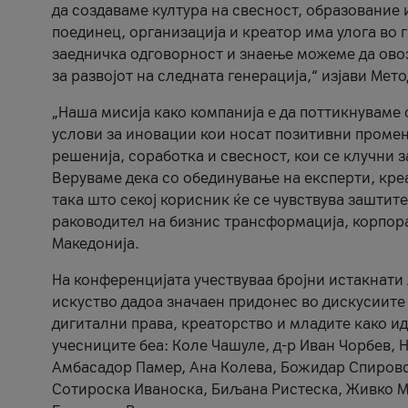
да создаваме култура на свесност, образование 
поединец, организација и креатор има улога во
заедничка одговорност и знаење можеме да ово
за развојот на следната генерација,“ изјави Ме
„Наша мисија како компанија е да поттикнуваме
услови за иновации кои носат позитивни промени
решенија, соработка и свесност, кои се клучни 
Веруваме дека со обединување на експерти, кре
така што секој корисник ќе се чувствува зашти
раководител на бизнис трансформација, корпор
Македонија.
На конференцијата учествуваа бројни истакнати 
искуство дадоа значаен придонес во дискусиите
дигитални права, креаторство и младите како ид
учесниците беа: Коле Чашуле, д-р Иван Чорбев, 
Амбасадор Памер, Ана Колева, Божидар Спировск
Сотироска Иваноска, Биљана Ристеска, Живко Му