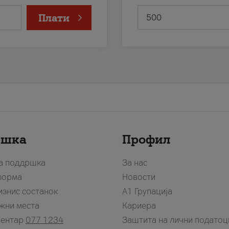
Плати
ршка
Профил
за поддршка
За нас
форма
Новости
изнис состанок
А1 Групација
жни места
Кариера
центар
077 1234
Заштита на лични податоц