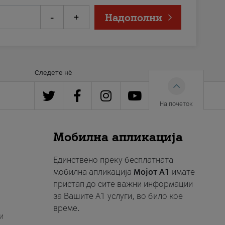
-
+
Надополни
Следете нè
На почеток
Мобилна апликација
Единствено преку бесплатната
мобилна апликација
Мојот A1
имате
пристап до сите важни информации
за Вашите A1 услуги, во било кое
време.
и