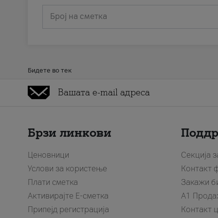
Број на сметка
Бидете во тек
Брзи линкови
Подд
Ценовници
Секција 
Услови за користење
Контакт 
Плати сметка
Закажи б
Активирајте Е-сметка
A1 Прода
Припејд регистрација
Контакт 