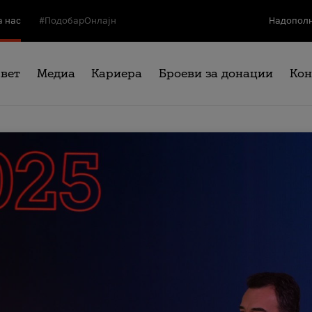
а нас
#ПодобарОнлајн
Надополн
свет
Медиа
Кариера
Броеви за донации
Кон