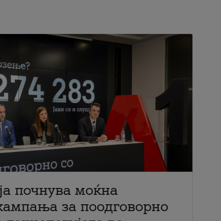
ја почнува моќна
кампања за поодговорно