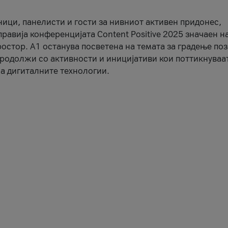
ници, панелисти и гости за нивниот активен придонес,
правија конференцијата Content Positive 2025 значаен н
остор. А1 останува посветена на темата за градење по
продолжи со активности и иницијативи кои поттикнуваа
а дигиталните технологии.