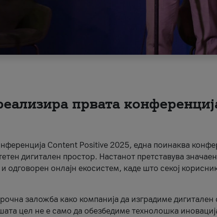
 реализира првата конференциј
онференција Content Positive 2025, една поинаква конфе
тетен дигитален простор. Настанот претставува значаен
 и одговорен онлајн екосистем, каде што секој корисни
орочна заложба како компанија да изградиме дигитален с
шата цел не е само да обезбедиме технолошка иновација