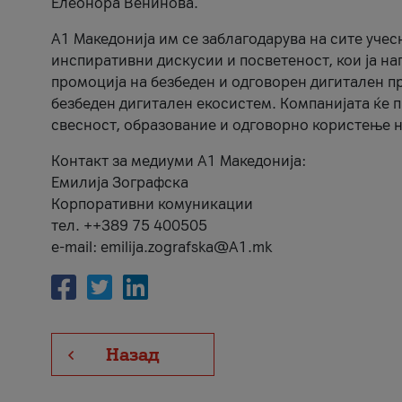
Елеонора Венинова.
А1 Македонија им се заблагодарува на сите учес
инспиративни дискусии и посветеност, кои ја на
промоција на безбеден и одговорен дигитален пр
безбеден дигитален екосистем. Компанијата ќе 
свесност, образование и одговорно користење н
Контакт за медиуми А1 Македонија:
Емилија Зографска
Корпоративни комуникации
тел. ++389 75 400505
e-mail: emilija.zografska@A1.mk
Назад