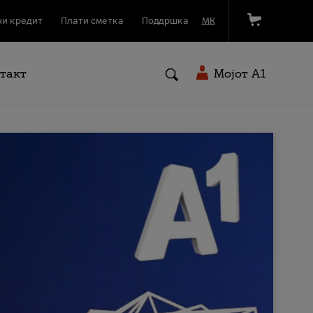
и кредит
Плати сметка
Поддршка
МК
такт
Мојот A1