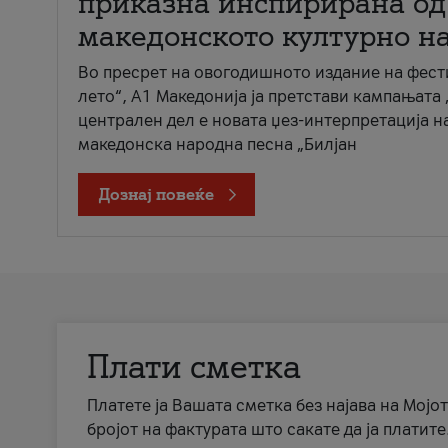
приказна инспирирана од
македонското културно н
Во пресрет на овогодишното издание на фест
лето“, А1 Македонија ја претстави кампањата 
централен дел е новата џез-интерпретација н
македонска народна песна „Билјан
Дознај повеќе
Плати сметка
Платете ја Вашата сметка без најава на Мојот
бројот на фактурата што сакате да ја платите