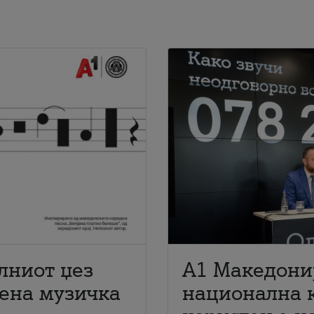
лниот џез
A1 Македони
мена музичка
национална 