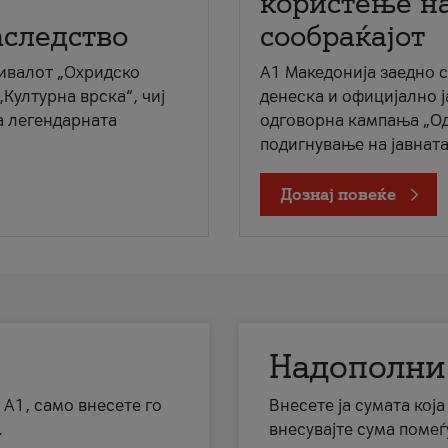
користење на
аследство
сообраќајот
ивалот „Охридско
A1 Македонија заедно 
„Културна врска“, чиј
денеска и официјално 
а легендарната
одговорна кампања „Од
подигнување на јавната 
Дознај повеќе
Надополни
 А1, само внесете го
Внесете ја сумата кој
.
внесувајте сума помеѓ