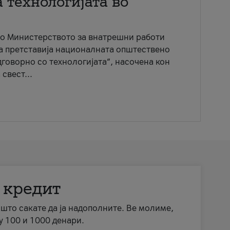
 технологијата во
со Министерството за внатрешни работи
ја претставија националната општествено
говорно со технологијата“, насочена кон
свест...
 кредит
а што сакате да ја надополните. Ве молиме,
у 100 и 1000 денари.