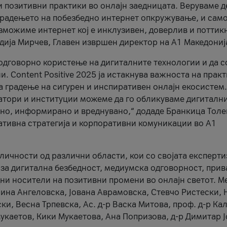
и позитивни практики во онлајн заедницата. Веруваме д
 градењето на побезбедно интернет опкружување, и само
зможиме интернет кој е инклузивен, доверлив и поттик
тодија Мирчев, Главен извршен директор на А1 Македониј
 одговорно користење на дигиталните технологии и да 
. Content Positive 2025 ја истакнува важноста на прак
за градење на сигурен и инспиративен онлајн екосистем.
атори и институции можеме да го обликуваме дигитални
тено, информирано и вреднувано,“ додаде Бранкица Толе
ативна стратегија и корпоративни комуникации во А1
личности од различни области, кои со својата експерти
 за дигитална безбедност, медиумска одговорност, прив
ни носители на позитивни промени во онлајн светот. М
Нина Ангеловска, Јована Аврамовска, Стевчо Ристески, Н
и, Весна Трпевска, Ас. д-р Васка Митова, проф. д-р Ка
каетов, Кики Мукаетова, Ана Попризова, д-р Димитар Ј