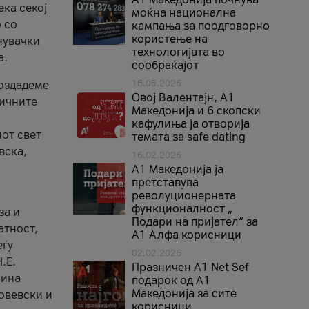
ека секој
моќна национална
 со
кампања за поодговорно
користење на
нувачки
технологијата во
а.
сообраќајот
18.05.2026
создадеме
Овој Валентајн, A1
тичните
Македонија и 6 скопски
кафулиња ја отворија
от свет
темата за safe dating
вска,
16.02.2026
А1 Македонија ја
претставува
револуционерната
функционалност „
за и
Подари на пријател“ за
атност,
А1 Алфа корисници
еѓу
02.02.2026
.Е.
Празничен A1 Net Sеf
лина
подарок од А1
Македонија за сите
овевски и
корисници