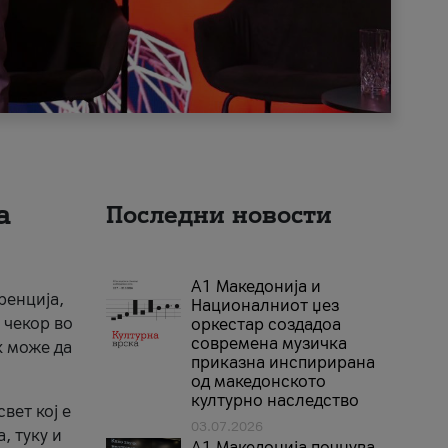
а
Последни новости
А1 Македонија и
ренција,
Националниот џез
 чекор во
оркестар создадоа
современа музичка
к може да
приказна инспирирана
од македонското
културно наследство
вет кој е
03.07.2026
, туку и
A1 Македонија почнува