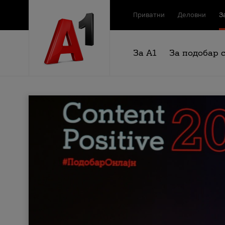
Приватни
Деловни
З
За А1
За подобар 