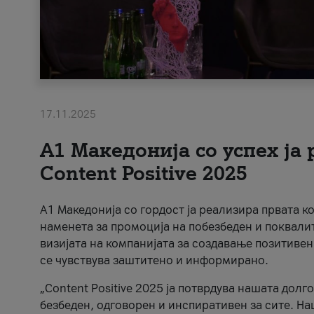
17.11.2025
А1 Македонија со успех ја
Content Positive 2025
А1 Македонија со гордост ја реализира првата к
наменета за промоција на побезбеден и поквали
визијата на компанијата за создавање позитивен
се чувствува заштитено и информирано.
„Content Positive 2025 ја потврдува нашата долг
безбеден, одговорен и инспиративен за сите. На