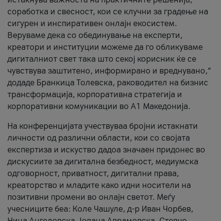
соработка и свесност, кои се клучни за градење на
сигурен и инспиративен онлајн екосистем.
Веруваме дека со обединување на експерти,
креатори и институции можеме да го обликуваме
дигиталниот свет така што секој корисник ќе се
чувствува заштитено, информирано и вреднувано,“
додаде Бранкица Толевска, раководител на бизнис
трансформација, корпоративна стратегија и
корпоративни комуникации во А1 Македонија.
На конференцијата учествуваа бројни истакнати
личности од различни области, кои со својата
експертиза и искуство дадоа значаен придонес во
дискусиите за дигитална безбедност, медиумска
одговорност, приватност, дигитални права,
креаторство и младите како идни носители на
позитивни промени во онлајн светот. Меѓу
учесниците беа: Коле Чашуле, д-р Иван Чорбев,
Нина Ангеловска, Јована Аврамовска, Стевчо