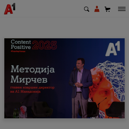
МК
EN
SQ
Приватни
Деловни
Поддршка
Надополни кредит
Плати сметка