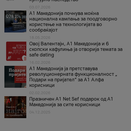
03.07.2026
A1 Македонија почнува моќна
национална кампања за поодговорно
користење на технологијата во
сообраќајот
18.05.2026
Овој Валентајн, A1 Македонија и 6
скопски кафулиња ја отворија темата за
safe dating
16.02.2026
А1 Македонија ја претставува
револуционерната функционалност „
Подари на пријател“ за А1 Алфа
корисници
02.02.2026
Празничен A1 Net Sеf подарок од А1
Македонија за сите корисници
04.12.2025