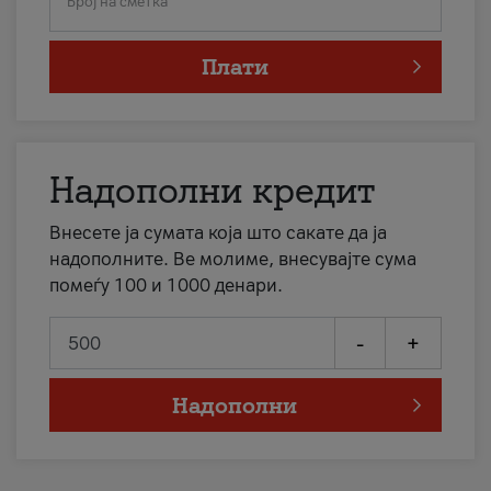
Број на сметка
Плати
Надополни кредит
Внесете ја сумата која што сакате да ја
надополните. Ве молиме, внесувајте сума
помеѓу 100 и 1000 денари.
-
+
Надополни