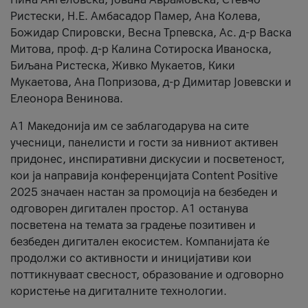
Ристески, Н.Е. Амбасадор Памер, Ана Колева,
Божидар Спировски, Весна Трпевска, Ас. д-р Васка
Митова, проф. д-р Калина Сотироска Иваноска,
Биљана Ристеска, Живко Мукаетов, Кики
Мукаетова, Ана Попризова, д-р Димитар Јовевски и
Елеонора Венинова.
А1 Македонија им се заблагодарува на сите
учесници, панелисти и гости за нивниот активен
придонес, инспиративни дискусии и посветеност,
кои ја направија конференцијата Content Positive
2025 значаен настан за промоција на безбеден и
одговорен дигитален простор. А1 останува
посветена на темата за градење позитивен и
безбеден дигитален екосистем. Компанијата ќе
продолжи со активности и иницијативи кои
поттикнуваат свесност, образование и одговорно
користење на дигиталните технологии.