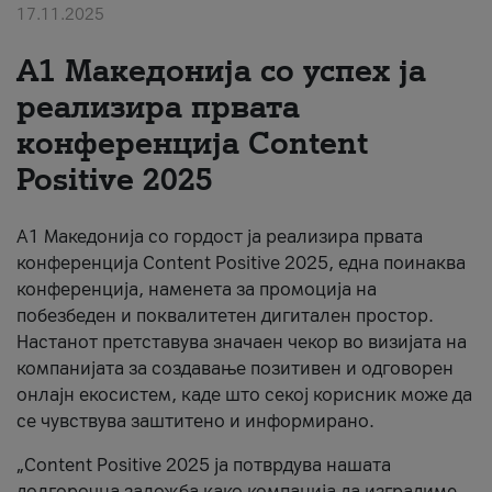
17.11.2025
За нас
А1 Македонија со успех ја
#ПодобарОнлајн
реализира првата
конференција Content
Positive 2025
А1 Македонија со гордост ја реализира првата
конференција Content Positive 2025, една поинаква
конференција, наменета за промоција на
побезбеден и поквалитетен дигитален простор.
Настанот претставува значаен чекор во визијата на
компанијата за создавање позитивен и одговорен
онлајн екосистем, каде што секој корисник може да
се чувствува заштитено и информирано.
„Content Positive 2025 ја потврдува нашата
долгорочна заложба како компанија да изградиме