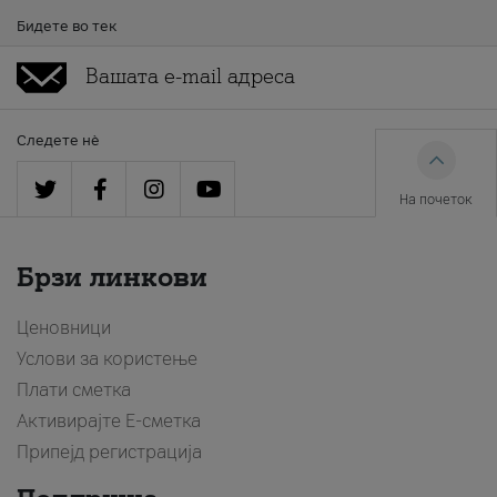
Бидете во тек
Следете нè
На почеток
Брзи линкови
Ценовници
Услови за користење
Плати сметка
Активирајте Е-сметка
Припејд регистрација