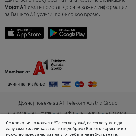
Мојот A1
имате пристап до сите важни информации
за Вашите A1 услуги, во било кое време.
Member of
Начини на плаќање
Дознај повеќе за A1 Telekom Austria Group
A1 Austria
A1 Croatia
A1 Serbia
A1 Belarus
A1 Bulgaria
A1 Slovenia
A1 Digital
Со кликање на копчето "Се согласувам", се согласувате да
зачуваме колачиња за да го подобриме Вашето корисничко
искуство преку анализа на употребата на веб-страната,