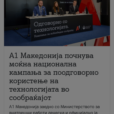
A1 Македонија почнува
моќна национална
кампања за поодговорно
користење на
технологијата во
сообраќајот
A1 Македонија заедно со Министерството за
внатрешни работи денеска и официјално ја