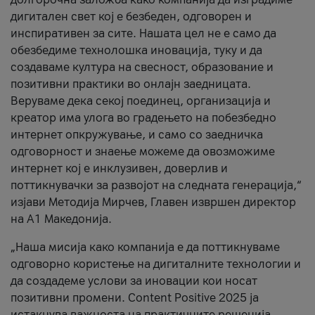
дигитален свет кој е безбеден, одговорен и
инспиративен за сите. Нашата цел не е само да
обезбедиме технолошка иновација, туку и да
создаваме култура на свесност, образование и
позитивни практики во онлајн заедницата.
Веруваме дека секој поединец, организација и
креатор има улога во градењето на побезбедно
интернет опкружување, и само со заедничка
одговорност и знаење можеме да овозможиме
интернет кој е инклузивен, доверлив и
поттикнувачки за развојот на следната генерација,“
изјави Методија Мирчев, Главен извршен директор
на А1 Македонија.
„Наша мисија како компанија е да поттикнуваме
одговорно користење на дигиталните технологии и
да создадеме услови за иновации кои носат
позитивни промени. Content Positive 2025 ја
истакнува важноста на практичните решенија,