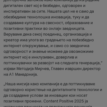
дигитален свет кој е безбеден, одговорен и
инспиративен за сите. Нашата цел не е само да
обезбедиме технолошка иновација, туку и да
создаваме култура на свесност, образование и
позитивни практики во онлајн заедницата.
Веруваме дека секој поединец, организација и
креатор има улога во градењето на побезбедно
интернет опкружување, и само со заедничка
одговорност и знаење можеме да овозможиме
интернет кој е инклузивен, доверлив и
поттикнувачки за развојот на следната генерација,“
изјави Методија Мирчев, Главен извршен директор
на А1 Македонија.
„Наша мисија како компанија е да поттикнуваме
одговорно користење на дигиталните технологии и
да создадеме услови за иновации кои носат
позитивни промени. Content Positive 2025 ја
истакнува важноста на практичните решенија,