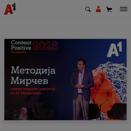
МК
EN
SQ
Приватни
Деловни
Поддршка
Надополни кредит
Плати сметка