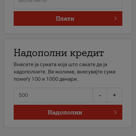
Број на сметка
Плати
Надополни кредит
Внесете ја сумата која што сакате да ја
надополните. Ве молиме, внесувајте сума
помеѓу 100 и 1000 денари.
-
+
Надополни