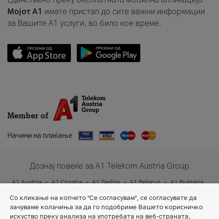
Мојот A1
имате пристап до сите важни информации
за Вашите A1 услуги, во било кое време.
Member of
Начини на плаќање
Дознај повеќе за A1 Telekom Austria Group
A1 Austria
A1 Croatia
A1 Serbia
A1 Belarus
A1 Bulgaria
A1 Slovenia
A1 Digital
Со кликање на копчето "Се согласувам", се согласувате да
зачуваме колачиња за да го подобриме Вашето корисничко
искуство преку анализа на употребата на веб-страната,