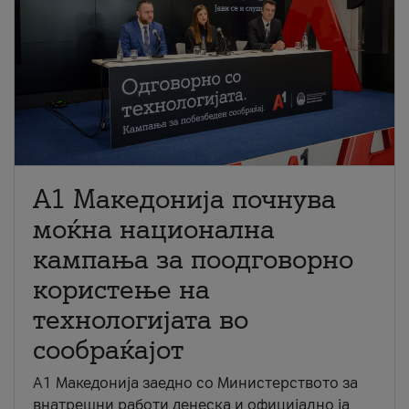
A1 Македонија почнува
моќна национална
кампања за поодговорно
користење на
технологијата во
сообраќајот
A1 Македонија заедно со Министерството за
внатрешни работи денеска и официјално ја