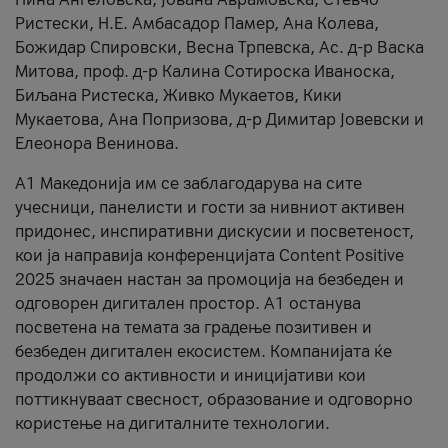
Ристески, Н.Е. Амбасадор Памер, Ана Колева,
Божидар Спировски, Весна Трпевска, Ас. д-р Васка
Митова, проф. д-р Калина Сотироска Иваноска,
Биљана Ристеска, Живко Мукаетов, Кики
Мукаетова, Ана Попризова, д-р Димитар Јовевски и
Елеонора Венинова.
А1 Македонија им се заблагодарува на сите
учесници, панелисти и гости за нивниот активен
придонес, инспиративни дискусии и посветеност,
кои ја направија конференцијата Content Positive
2025 значаен настан за промоција на безбеден и
одговорен дигитален простор. А1 останува
посветена на темата за градење позитивен и
безбеден дигитален екосистем. Компанијата ќе
продолжи со активности и иницијативи кои
поттикнуваат свесност, образование и одговорно
користење на дигиталните технологии.