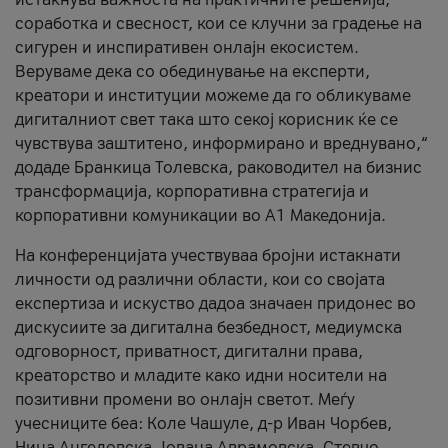
соработка и свесност, кои се клучни за градење на
сигурен и инспиративен онлајн екосистем.
Веруваме дека со обединување на експерти,
креатори и институции можеме да го обликуваме
дигиталниот свет така што секој корисник ќе се
чувствува заштитено, информирано и вреднувано,“
додаде Бранкица Толевска, раководител на бизнис
трансформација, корпоративна стратегија и
корпоративни комуникации во А1 Македонија.
На конференцијата учествуваа бројни истакнати
личности од различни области, кои со својата
експертиза и искуство дадоа значаен придонес во
дискусиите за дигитална безбедност, медиумска
одговорност, приватност, дигитални права,
креаторство и младите како идни носители на
позитивни промени во онлајн светот. Меѓу
учесниците беа: Коле Чашуле, д-р Иван Чорбев,
Нина Ангеловска, Јована Аврамовска, Стевчо