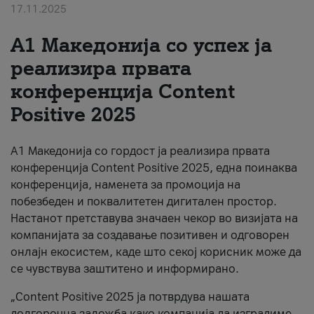
17.11.2025
За нас
А1 Македонија со успех ја
#ПодобарОнлајн
реализира првата
конференција Content
Positive 2025
А1 Македонија со гордост ја реализира првата
конференција Content Positive 2025, една поинаква
конференција, наменета за промоција на
побезбеден и поквалитетен дигитален простор.
Настанот претставува значаен чекор во визијата на
компанијата за создавање позитивен и одговорен
онлајн екосистем, каде што секој корисник може да
се чувствува заштитено и информирано.
„Content Positive 2025 ја потврдува нашата
долгорочна заложба како компанија да изградиме