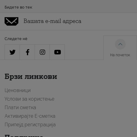
Бидете во тек
Следете нè
На почеток
Брзи линкови
Ценовници
Услови за користење
Плати сметка
Активирајте Е-сметка
Припејд регистрација