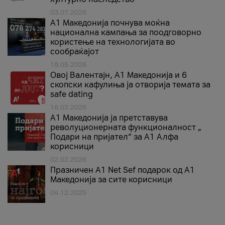
03.07.2026
A1 Македонија почнува моќна
национална кампања за поодговорно
користење на технологијата во
сообраќајот
18.05.2026
Овој Валентајн, A1 Македонија и 6
скопски кафулиња ја отворија темата за
safe dating
16.02.2026
А1 Македонија ја претставува
револуционерната функционалност „
Подари на пријател“ за А1 Алфа
корисници
02.02.2026
Празничен A1 Net Sеf подарок од А1
Македонија за сите корисници
04.12.2025