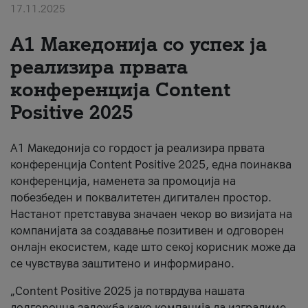
17.11.2025
За нас
А1 Македонија со успех ја
#ПодобарОнлајн
реализира првата
конференција Content
Positive 2025
А1 Македонија со гордост ја реализира првата
конференција Content Positive 2025, една поинаква
конференција, наменета за промоција на
побезбеден и поквалитетен дигитален простор.
Настанот претставува значаен чекор во визијата на
компанијата за создавање позитивен и одговорен
онлајн екосистем, каде што секој корисник може да
се чувствува заштитено и информирано.
„Content Positive 2025 ја потврдува нашата
долгорочна заложба како компанија да изградиме