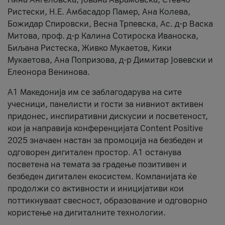
Ристески, Н.Е. Амбасадор Памер, Ана Колева,
Божидар Спировски, Весна Трпевска, Ас. д-р Васка
Митова, проф. д-р Калина Сотироска Иваноска,
Биљана Ристеска, Живко Мукаетов, Кики
Мукаетова, Ана Попризова, д-р Димитар Јовевски и
Елеонора Венинова.
А1 Македонија им се заблагодарува на сите
учесници, панелисти и гости за нивниот активен
придонес, инспиративни дискусии и посветеност,
кои ја направија конференцијата Content Positive
2025 значаен настан за промоција на безбеден и
одговорен дигитален простор. А1 останува
посветена на темата за градење позитивен и
безбеден дигитален екосистем. Компанијата ќе
продолжи со активности и иницијативи кои
поттикнуваат свесност, образование и одговорно
користење на дигиталните технологии.