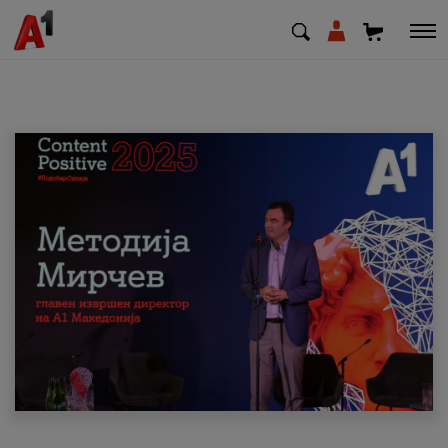
МК
EN
SQ
Приватни
Деловни
Поддршка
Надополни кредит
Плати сметка