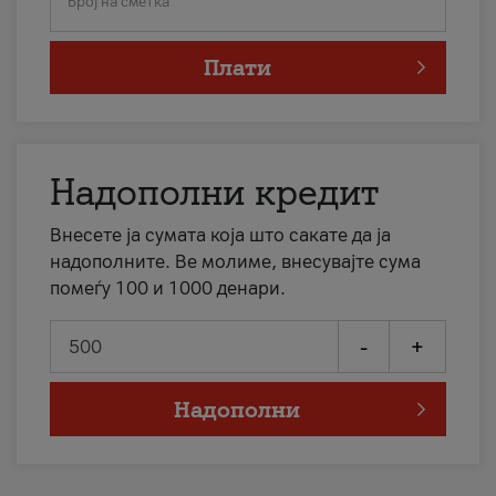
Број на сметка
Плати
Надополни кредит
Внесете ја сумата која што сакате да ја
надополните. Ве молиме, внесувајте сума
помеѓу 100 и 1000 денари.
-
+
Надополни