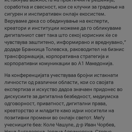
соработка и свесност, кои се клучни за градење на
сигурен и инспиративен онлајн екосистем.
Веруваме дека со обединување на експерти,
креатори и институции можеме да го обликуваме
дигиталниот свет така што секој корисник ќе се
чувствува заштитено, информирано и вреднувано,“
додаде Бранкица Толевска, раководител на бизнис
трансформација, корпоративна стратегија и
корпоративни комуникации во А1 Македонија.
На конференцијата учествуваа бројни истакнати
личности од различни области, кои со својата
експертиза и искуство дадоа значаен придонес во
дискусиите за дигитална безбедност, медиумска
одговорност, приватност, дигитални права,
креаторство и младите како идни носители на
позитивни промени во онлајн светот. Меѓу
учесниците беа: Коле Чашуле, д-р Иван Чорбев,
Нина Ангеловска, Јована Аврамовска, Стевчо