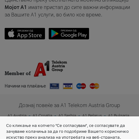
Мојот A1
имате пристап до сите важни информации
за Вашите A1 услуги, во било кое време.
Member of
Начини на плаќање
Дознај повеќе за A1 Telekom Austria Group
A1 Austria
A1 Croatia
A1 Serbia
A1 Belarus
A1 Bulgaria
A1 Slovenia
A1 Digital
Со кликање на копчето "Се согласувам", се согласувате да
зачуваме колачиња за да го подобриме Вашето корисничко
искуство преку анализа на употребата на веб-страната,