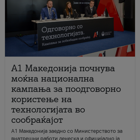
A1 Македонија почнува
моќна национална
кампања за поодговорно
користење на
технологијата во
сообраќајот
A1 Македонија заедно со Министерството за
внатрешни работи денеска и официјално ја