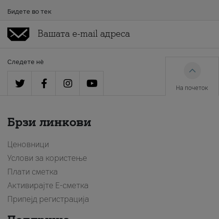
Бидете во тек
Следете нè
На почеток
Брзи линкови
Ценовници
Услови за користење
Плати сметка
Активирајте Е-сметка
Припејд регистрација