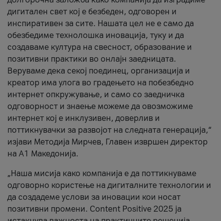
дигитален свет кој е безбеден, одговорен и
инспиративен за сите. Нашата цел не е само да
обезбедиме технолошка иновација, туку и да
создаваме култура на свесност, образование и
позитивни практики во онлајн заедницата.
Веруваме дека секој поединец, организација и
креатор има улога во градењето на побезбедно
интернет опкружување, и само со заедничка
одговорност и знаење можеме да овозможиме
интернет кој е инклузивен, доверлив и
поттикнувачки за развојот на следната генерација,“
изјави Методија Мирчев, Главен извршен директор
на А1 Македонија.
„Наша мисија како компанија е да поттикнуваме
одговорно користење на дигиталните технологии и
да создадеме услови за иновации кои носат
позитивни промени. Content Positive 2025 ја
истакнува важноста на практичните решенија,