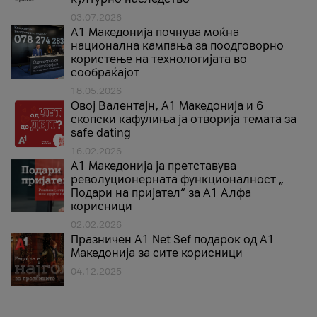
03.07.2026
A1 Македонија почнува моќна
национална кампања за поодговорно
користење на технологијата во
сообраќајот
18.05.2026
Овој Валентајн, A1 Македонија и 6
скопски кафулиња ја отворија темата за
safe dating
16.02.2026
А1 Македонија ја претставува
револуционерната функционалност „
Подари на пријател“ за А1 Алфа
корисници
02.02.2026
Празничен A1 Net Sеf подарок од А1
Македонија за сите корисници
04.12.2025