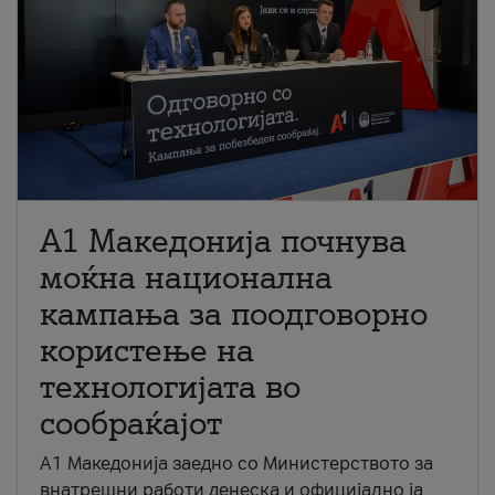
A1 Македонија почнува
моќна национална
кампања за поодговорно
користење на
технологијата во
сообраќајот
A1 Македонија заедно со Министерството за
внатрешни работи денеска и официјално ја