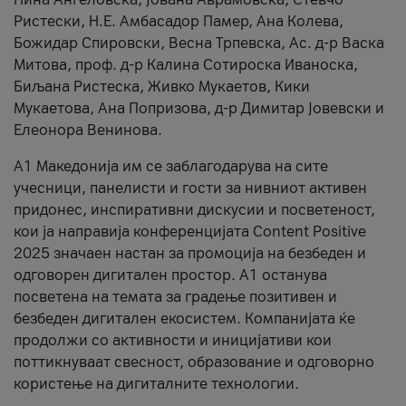
Ристески, Н.Е. Амбасадор Памер, Ана Колева,
Божидар Спировски, Весна Трпевска, Ас. д-р Васка
Митова, проф. д-р Калина Сотироска Иваноска,
Биљана Ристеска, Живко Мукаетов, Кики
Мукаетова, Ана Попризова, д-р Димитар Јовевски и
Елеонора Венинова.
А1 Македонија им се заблагодарува на сите
учесници, панелисти и гости за нивниот активен
придонес, инспиративни дискусии и посветеност,
кои ја направија конференцијата Content Positive
2025 значаен настан за промоција на безбеден и
одговорен дигитален простор. А1 останува
посветена на темата за градење позитивен и
безбеден дигитален екосистем. Компанијата ќе
продолжи со активности и иницијативи кои
поттикнуваат свесност, образование и одговорно
користење на дигиталните технологии.