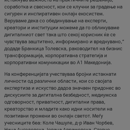
соработка и свесност, кои се клучни за градење на
сигурен и инспиративен онлајн екосистем.
Веруваме дека со обединување на експерти,
креатори и институции можеме да го обликуваме
дигиталниот свет така што секој корисник ќе се
чувствува заштитено, информирано и вреднувано,“
додаде Бранкица Толевска, раководител на бизнис
трансформација, корпоративна стратегија и
корпоративни комуникации во А1 Македонија.
На конференцијата учествуваа бројни истакнати
личности од различни области, кои со својата
експертиза и искуство дадоа значаен придонес во
дискусиите за дигитална безбедност, медиумска
одговорност, приватност, дигитални права,
креаторство и младите како идни носители на
позитивни промени во онлајн светот. Меѓу
учесниците беа: Коле Чашуле, д-р Иван Чорбев,
Нина Ангеловска, Јована Аврамовска, Стевчо