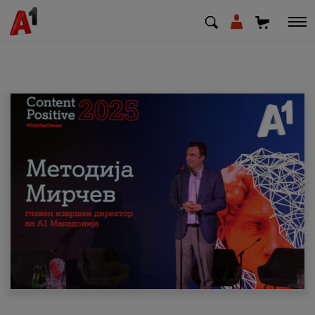
МК
EN
SQ
Приватни
Деловни
Поддршка
Надополни кредит
Плати сметка