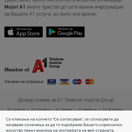
Мојот A1
имате пристап до сите важни информации
за Вашите A1 услуги, во било кое време.
Member of
Начини на плаќање
Дознај повеќе за A1 Telekom Austria Group
A1 Austria
A1 Croatia
A1 Serbia
A1 Belarus
A1 Bulgaria
A1 Slovenia
A1 Digital
Со кликање на копчето "Се согласувам", се согласувате да
зачуваме колачиња за да го подобриме Вашето корисничко
искуство преку анализа на употребата на веб-страната,