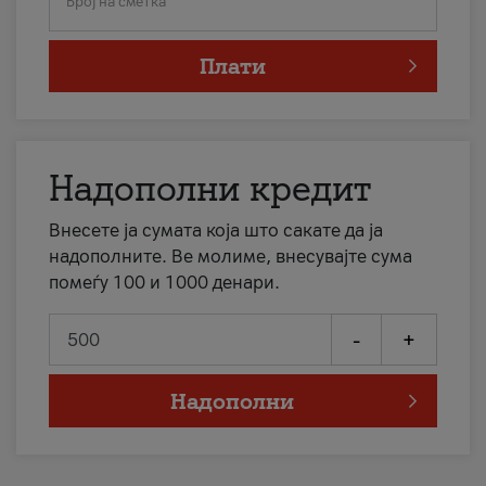
Број на сметка
Плати
Надополни кредит
Внесете ја сумата која што сакате да ја
надополните. Ве молиме, внесувајте сума
помеѓу 100 и 1000 денари.
-
+
Надополни