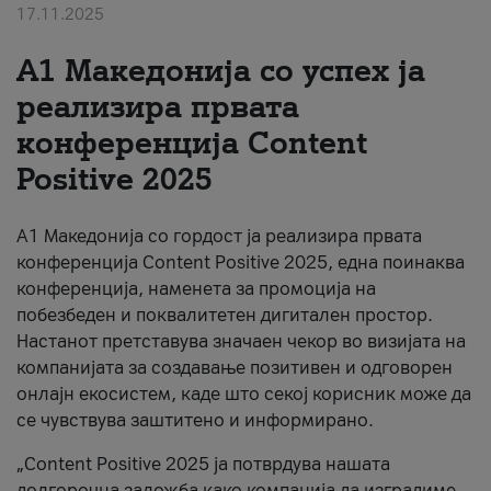
17.11.2025
За нас
А1 Македонија со успех ја
#ПодобарОнлајн
реализира првата
конференција Content
Positive 2025
А1 Македонија со гордост ја реализира првата
конференција Content Positive 2025, една поинаква
конференција, наменета за промоција на
побезбеден и поквалитетен дигитален простор.
Настанот претставува значаен чекор во визијата на
компанијата за создавање позитивен и одговорен
онлајн екосистем, каде што секој корисник може да
се чувствува заштитено и информирано.
„Content Positive 2025 ја потврдува нашата
долгорочна заложба како компанија да изградиме