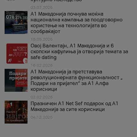
03.07.2026
A1 Македонија почнува моќна
национална кампања за поодговорно
користење на технологијата во
сообраќајот
18.05.2026
Овој Валентајн, A1 Македонија и 6
скопски кафулиња ја отворија темата за
safe dating
16.02.2026
А1 Македонија ја претставува
револуционерната функционалност „
Подари на пријател“ за А1 Алфа
корисници
02.02.2026
Празничен A1 Net Sеf подарок од А1
Македонија за сите корисници
04.12.2025