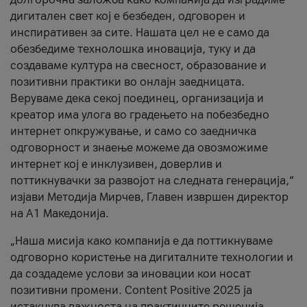
дигитален свет кој е безбеден, одговорен и
инспиративен за сите. Нашата цел не е само да
обезбедиме технолошка иновација, туку и да
создаваме култура на свесност, образование и
позитивни практики во онлајн заедницата.
Веруваме дека секој поединец, организација и
креатор има улога во градењето на побезбедно
интернет опкружување, и само со заедничка
одговорност и знаење можеме да овозможиме
интернет кој е инклузивен, доверлив и
поттикнувачки за развојот на следната генерација,“
изјави Методија Мирчев, Главен извршен директор
на А1 Македонија.
„Наша мисија како компанија е да поттикнуваме
одговорно користење на дигиталните технологии и
да создадеме услови за иновации кои носат
позитивни промени. Content Positive 2025 ја
истакнува важноста на практичните решенија,