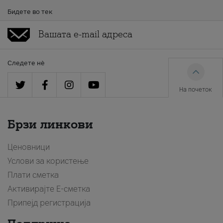
Бидете во тек
Следете нè
На почеток
Брзи линкови
Ценовници
Услови за користење
Плати сметка
Активирајте Е-сметка
Припејд регистрација