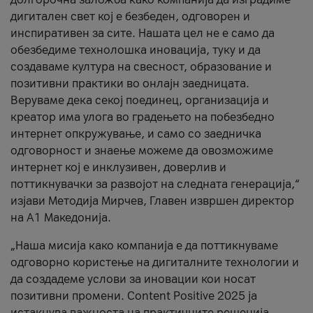
дигитален свет кој е безбеден, одговорен и
инспиративен за сите. Нашата цел не е само да
обезбедиме технолошка иновација, туку и да
создаваме култура на свесност, образование и
позитивни практики во онлајн заедницата.
Веруваме дека секој поединец, организација и
креатор има улога во градењето на побезбедно
интернет опкружување, и само со заедничка
одговорност и знаење можеме да овозможиме
интернет кој е инклузивен, доверлив и
поттикнувачки за развојот на следната генерација,“
изјави Методија Мирчев, Главен извршен директор
на А1 Македонија.
„Наша мисија како компанија е да поттикнуваме
одговорно користење на дигиталните технологии и
да создадеме услови за иновации кои носат
позитивни промени. Content Positive 2025 ја
истакнува важноста на практичните решенија,