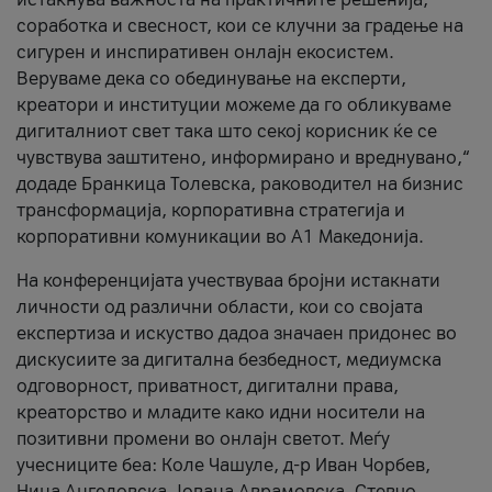
соработка и свесност, кои се клучни за градење на
сигурен и инспиративен онлајн екосистем.
Веруваме дека со обединување на експерти,
креатори и институции можеме да го обликуваме
дигиталниот свет така што секој корисник ќе се
чувствува заштитено, информирано и вреднувано,“
додаде Бранкица Толевска, раководител на бизнис
трансформација, корпоративна стратегија и
корпоративни комуникации во А1 Македонија.
На конференцијата учествуваа бројни истакнати
личности од различни области, кои со својата
експертиза и искуство дадоа значаен придонес во
дискусиите за дигитална безбедност, медиумска
одговорност, приватност, дигитални права,
креаторство и младите како идни носители на
позитивни промени во онлајн светот. Меѓу
учесниците беа: Коле Чашуле, д-р Иван Чорбев,
Нина Ангеловска, Јована Аврамовска, Стевчо