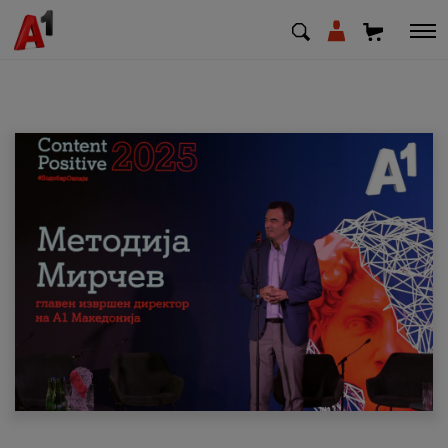
МК
EN
SQ
Приватни
Деловни
Поддршка
Надополни кредит
Плати сметка