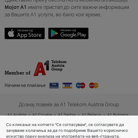
Мојот A1
имате пристап до сите важни информации
за Вашите A1 услуги, во било кое време.
Member of
Начини на плаќање
Дознај повеќе за A1 Telekom Austria Group
A1 Austria
A1 Croatia
A1 Serbia
A1 Belarus
A1 Bulgaria
A1 Slovenia
A1 Digital
Со кликање на копчето "Се согласувам", се согласувате да
зачуваме колачиња за да го подобриме Вашето корисничко
искуство преку анализа на употребата на веб-страната,