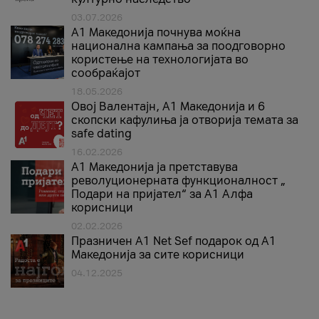
03.07.2026
A1 Македонија почнува моќна
национална кампања за поодговорно
користење на технологијата во
сообраќајот
18.05.2026
Овој Валентајн, A1 Македонија и 6
скопски кафулиња ја отворија темата за
safe dating
16.02.2026
А1 Македонија ја претставува
револуционерната функционалност „
Подари на пријател“ за А1 Алфа
корисници
02.02.2026
Празничен A1 Net Sеf подарок од А1
Македонија за сите корисници
04.12.2025