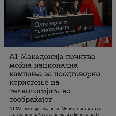
A1 Македонија почнува
моќна национална
кампања за поодговорно
користење на
технологијата во
сообраќајот
A1 Македонија заедно со Министерството за
внатрешни работи денеска и официјално ја