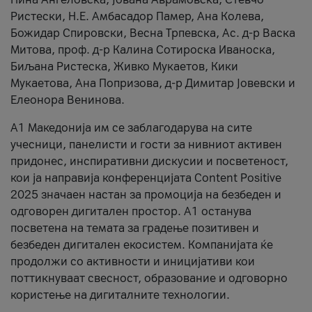
Ристески, Н.Е. Амбасадор Памер, Ана Колева,
Божидар Спировски, Весна Трпевска, Ас. д-р Васка
Митова, проф. д-р Калина Сотироска Иваноска,
Биљана Ристеска, Живко Мукаетов, Кики
Мукаетова, Ана Попризова, д-р Димитар Јовевски и
Елеонора Венинова.
А1 Македонија им се заблагодарува на сите
учесници, панелисти и гости за нивниот активен
придонес, инспиративни дискусии и посветеност,
кои ја направија конференцијата Content Positive
2025 значаен настан за промоција на безбеден и
одговорен дигитален простор. А1 останува
посветена на темата за градење позитивен и
безбеден дигитален екосистем. Компанијата ќе
продолжи со активности и иницијативи кои
поттикнуваат свесност, образование и одговорно
користење на дигиталните технологии.