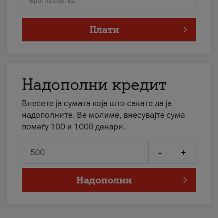
Број на сметка
Плати
Надополни кредит
Внесете ја сумата која што сакате да ја
надополните. Ве молиме, внесувајте сума
помеѓу 100 и 1000 денари.
-
+
Надополни