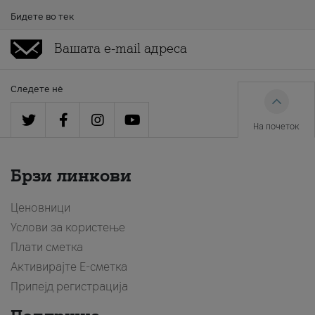
Бидете во тек
Следете нè
На почеток
Брзи линкови
Ценовници
Услови за користење
Плати сметка
Активирајте Е-сметка
Припејд регистрација