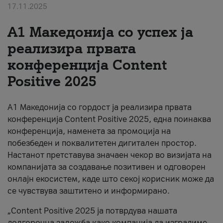
17.11.2025
За нас
А1 Македонија со успех ја
#ПодобарОнлајн
реализира првата
конференција Content
Positive 2025
А1 Македонија со гордост ја реализира првата
конференција Content Positive 2025, една поинаква
конференција, наменета за промоција на
побезбеден и поквалитетен дигитален простор.
Настанот претставува значаен чекор во визијата на
компанијата за создавање позитивен и одговорен
онлајн екосистем, каде што секој корисник може да
се чувствува заштитено и информирано.
„Content Positive 2025 ја потврдува нашата
долгорочна заложба како компанија да изградиме