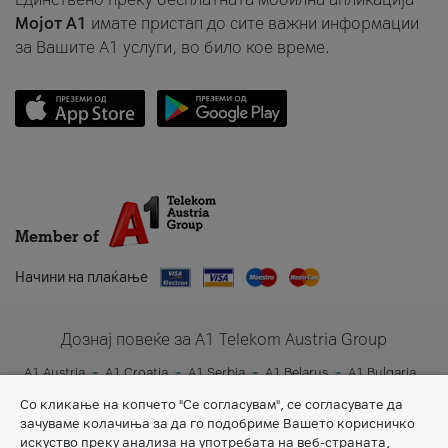
Мојот A1
имате пристап до сите важни информации
за Вашите A1 услуги, во било кое време.
Member of
Начини на плаќање
Дознај повеќе за A1 Telekom Austria Group
A1 Austria
A1 Croatia
A1 Serbia
A1 Belarus
A1 Bulgaria
A1 Slovenia
A1 Digital
Со кликање на копчето "Се согласувам", се согласувате да
зачуваме колачиња за да го подобриме Вашето корисничко
искуство преку анализа на употребата на веб-страната,