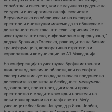
соработка и свесност, кои се клучни за градење на
сигурен и инспиративен онлајн екосистем.
Веруваме дека со обединување на експерти,
креатори и институции можеме да го обликуваме
дигиталниот свет така што секој корисник ќе се
чувствува заштитено, информирано и вреднувано,“
додаде Бранкица Толевска, раководител на бизнис
трансформација, корпоративна стратегија и
корпоративни комуникации во А1 Македонија.
На конференцијата учествуваа бројни истакнати
личности од различни области, кои со својата
експертиза и искуство дадоа значаен придонес во
дискусиите за дигитална безбедност, медиумска
одговорност, приватност, дигитални права,
креаторство и младите како идни носители на
позитивни промени во онлајн светот. Меѓу
учесниците беа: Коле Чашуле, д-р Иван Чорбев,
Нина Ангеловска, Јована Аврамовска, Стевчо