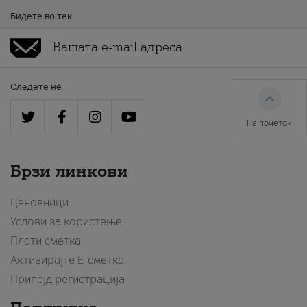
Бидете во тек
Следете нè
На почеток
Брзи линкови
Ценовници
Услови за користење
Плати сметка
Активирајте Е-сметка
Припејд регистрација