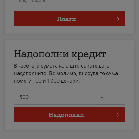
Број на сметка
Плати
Надополни кредит
Внесете ја сумата која што сакате да ја
надополните. Ве молиме, внесувајте сума
помеѓу 100 и 1000 денари.
-
+
Надополни