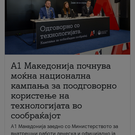
A1 Македонија почнува
моќна национална
кампања за поодговорно
користење на
технологијата во
сообраќајот
A1 Македонија заедно со Министерството за
внатрешни работи денеска и официјално ја