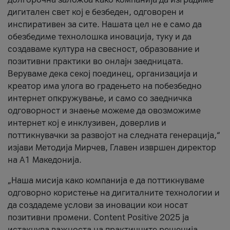
дигитален свет кој е безбеден, одговорен и
инспиративен за сите. Нашата цел не е само да
обезбедиме технолошка иновација, туку и да
создаваме култура на свесност, образование и
позитивни практики во онлајн заедницата.
Веруваме дека секој поединец, организација и
креатор има улога во градењето на побезбедно
интернет опкружување, и само со заедничка
одговорност и знаење можеме да овозможиме
интернет кој е инклузивен, доверлив и
поттикнувачки за развојот на следната генерација,“
изјави Методија Мирчев, Главен извршен директор
на А1 Македонија.
„Наша мисија како компанија е да поттикнуваме
одговорно користење на дигиталните технологии и
да создадеме услови за иновации кои носат
позитивни промени. Content Positive 2025 ја
истакнува важноста на практичните решенија,