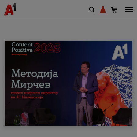
МК
EN
SQ
Приватни
Деловни
Поддршка
Надополни кредит
Плати сметка