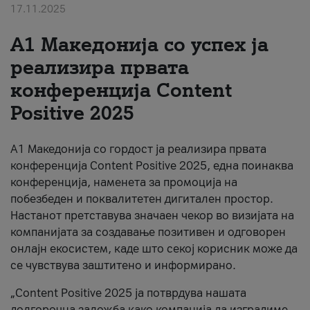
17.11.2025
За нас
А1 Македонија со успех ја
#ПодобарОнлајн
реализира првата
конференција Content
Positive 2025
А1 Македонија со гордост ја реализира првата
конференција Content Positive 2025, една поинаква
конференција, наменета за промоција на
побезбеден и поквалитетен дигитален простор.
Настанот претставува значаен чекор во визијата на
компанијата за создавање позитивен и одговорен
онлајн екосистем, каде што секој корисник може да
се чувствува заштитено и информирано.
„Content Positive 2025 ја потврдува нашата
долгорочна заложба како компанија да изградиме