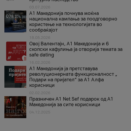
03.07.2026
A1 Македонија почнува моќна
национална кампања за поодговорно
користење на технологијата во
сообраќајот
18.05.2026
Овој Валентајн, A1 Македонија и 6
скопски кафулиња ја отворија темата за
safe dating
16.02.2026
А1 Македонија ја претставува
револуционерната функционалност „
Подари на пријател“ за А1 Алфа
корисници
02.02.2026
Празничен A1 Net Sеf подарок од А1
Македонија за сите корисници
04.12.2025