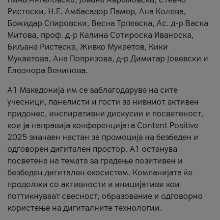
Ристески, Н.Е. Амбасадор Памер, Ана Колева,
Божидар Спировски, Весна Трпевска, Ас. д-р Васка
Митова, проф. д-р Калина Сотироска Иваноска,
Биљана Ристеска, Живко Мукаетов, Кики
Мукаетова, Ана Попризова, д-р Димитар Јовевски и
Елеонора Венинова.
А1 Македонија им се заблагодарува на сите
учесници, панелисти и гости за нивниот активен
придонес, инспиративни дискусии и посветеност,
кои ја направија конференцијата Content Positive
2025 значаен настан за промоција на безбеден и
одговорен дигитален простор. А1 останува
посветена на темата за градење позитивен и
безбеден дигитален екосистем. Компанијата ќе
продолжи со активности и иницијативи кои
поттикнуваат свесност, образование и одговорно
користење на дигиталните технологии.