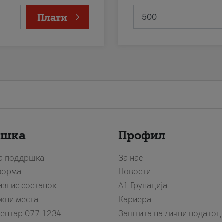
Плати
ршка
Профил
за поддршка
За нас
форма
Новости
изнис состанок
А1 Групација
жни места
Кариера
центар
077 1234
Заштита на лични податоц