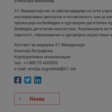
Елеонора Венинова.
А1 Македонија им се заблагодарува на сите учес
инспиративни дискусии и посветеност, кои ја на
промоција на безбеден и одговорен дигитален пр
безбеден дигитален екосистем. Компанијата ќе 
свесност, образование и одговорно користење н
Контакт за медиуми А1 Македонија:
Емилија Зографска
Корпоративни комуникации
тел. ++389 75 400505
e-mail: emilija.zografska@A1.mk
Назад