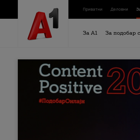
Приватни
Деловни
З
За А1
За подобар 