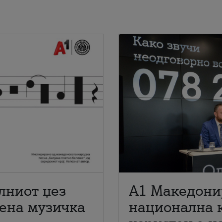
лниот џез
A1 Македони
мена музичка
национална 