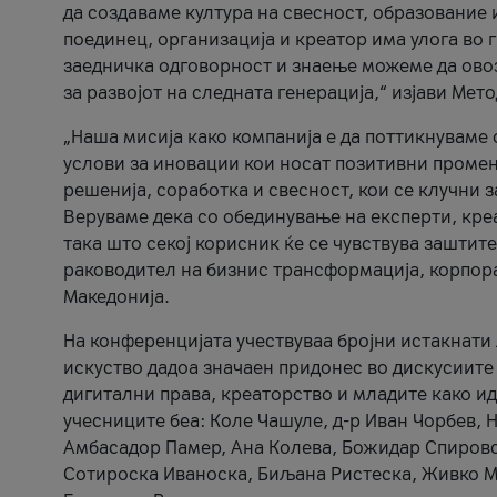
да создаваме култура на свесност, образование 
поединец, организација и креатор има улога во
заедничка одговорност и знаење можеме да ово
за развојот на следната генерација,“ изјави Ме
„Наша мисија како компанија е да поттикнуваме
услови за иновации кои носат позитивни промени
решенија, соработка и свесност, кои се клучни 
Веруваме дека со обединување на експерти, кре
така што секој корисник ќе се чувствува зашти
раководител на бизнис трансформација, корпор
Македонија.
На конференцијата учествуваа бројни истакнати 
искуство дадоа значаен придонес во дискусиите
дигитални права, креаторство и младите како ид
учесниците беа: Коле Чашуле, д-р Иван Чорбев, 
Амбасадор Памер, Ана Колева, Божидар Спировск
Сотироска Иваноска, Биљана Ристеска, Живко Му