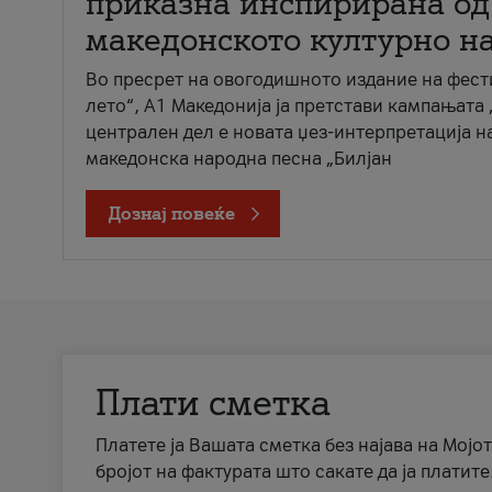
приказна инспирирана од
македонското културно н
Во пресрет на овогодишното издание на фест
лето“, А1 Македонија ја претстави кампањата 
централен дел е новата џез-интерпретација н
македонска народна песна „Билјан
Дознај повеќе
Плати сметка
Платете ја Вашата сметка без најава на Мојот
бројот на фактурата што сакате да ја платите