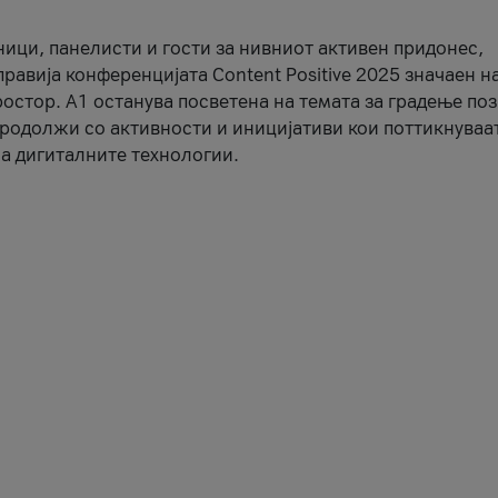
ници, панелисти и гости за нивниот активен придонес,
правија конференцијата Content Positive 2025 значаен н
остор. А1 останува посветена на темата за градење по
продолжи со активности и иницијативи кои поттикнуваа
а дигиталните технологии.