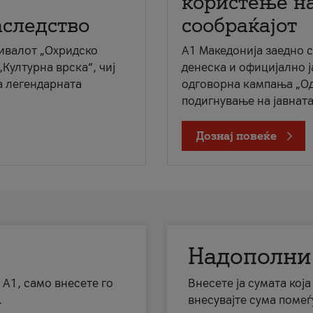
користење на
аследство
сообраќајот
ивалот „Охридско
A1 Македонија заедно 
„Културна врска“, чиј
денеска и официјално 
а легендарната
одговорна кампања „Од
подигнување на јавната 
Дознај повеќе
Надополни
 А1, само внесете го
Внесете ја сумата кој
.
внесувајте сума помеѓ