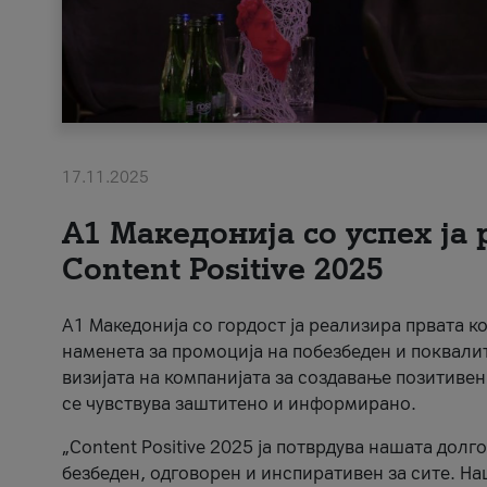
17.11.2025
А1 Македонија со успех ја
Content Positive 2025
А1 Македонија со гордост ја реализира првата к
наменета за промоција на побезбеден и поквали
визијата на компанијата за создавање позитивен
се чувствува заштитено и информирано.
„Content Positive 2025 ја потврдува нашата долг
безбеден, одговорен и инспиративен за сите. На