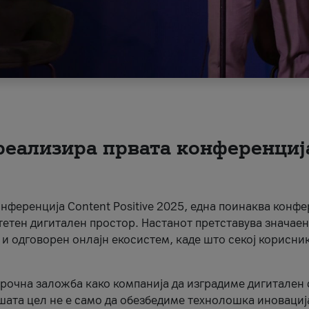
 реализира првата конференциј
онференција Content Positive 2025, една поинаква конфе
тетен дигитален простор. Настанот претставува значаен
 и одговорен онлајн екосистем, каде што секој корисни
орочна заложба како компанија да изградиме дигитален с
шата цел не е само да обезбедиме технолошка иновација