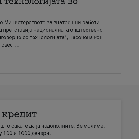
 технологијата во
со Министерството за внатрешни работи
ја претставија националната општествено
говорно со технологијата“, насочена кон
свест...
 кредит
а што сакате да ја надополните. Ве молиме,
у 100 и 1000 денари.