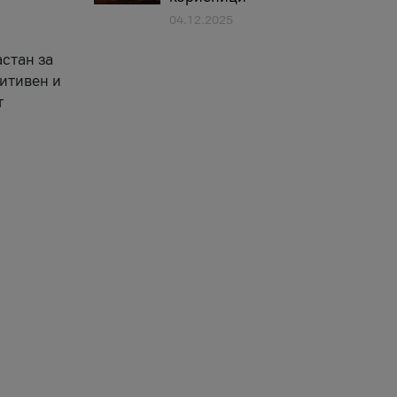
04.12.2025
астан за
зитивен и
т