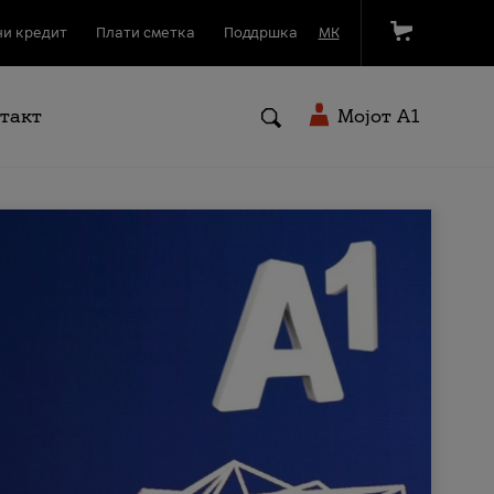
и кредит
Плати сметка
Поддршка
МК
такт
Мојот A1