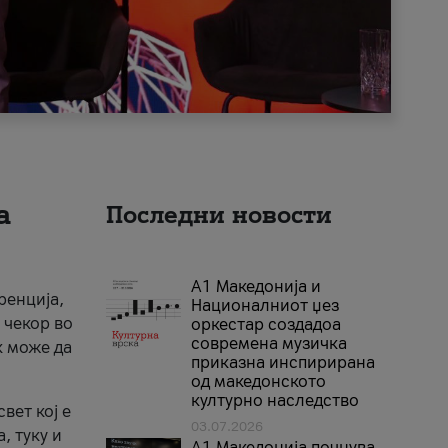
а
Последни новости
А1 Македонија и
ренција,
Националниот џез
 чекор во
оркестар создадоа
современа музичка
к може да
приказна инспирирана
од македонското
културно наследство
вет кој е
03.07.2026
, туку и
A1 Македонија почнува