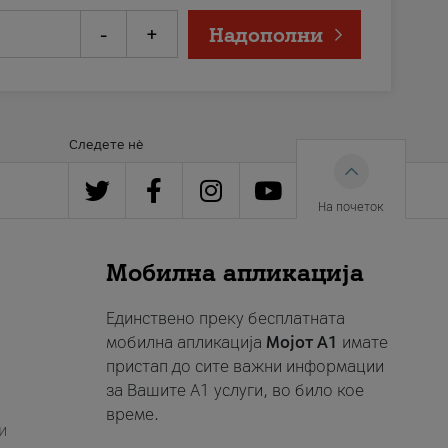
-
+
Надополни
Следете нè
На почеток
Мобилна апликација
Единствено преку бесплатната
мобилна апликација
Мојот A1
имате
пристап до сите важни информации
за Вашите A1 услуги, во било кое
време.
и