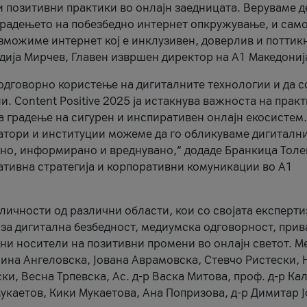
и позитивни практики во онлајн заедницата. Веруваме д
 градењето на побезбедно интернет опкружување, и само
зможиме интернет кој е инклузивен, доверлив и поттик
тодија Мирчев, Главен извршен директор на А1 Македониј
 одговорно користење на дигиталните технологии и да 
. Content Positive 2025 ја истакнува важноста на прак
за градење на сигурен и инспиративен онлајн екосистем.
атори и институции можеме да го обликуваме дигитални
тено, информирано и вреднувано,“ додаде Бранкица Толе
ативна стратегија и корпоративни комуникации во А1
личности од различни области, кои со својата експерти
 за дигитална безбедност, медиумска одговорност, прив
ни носители на позитивни промени во онлајн светот. М
Нина Ангеловска, Јована Аврамовска, Стевчо Ристески, Н
и, Весна Трпевска, Ас. д-р Васка Митова, проф. д-р Ка
каетов, Кики Мукаетова, Ана Попризова, д-р Димитар Ј