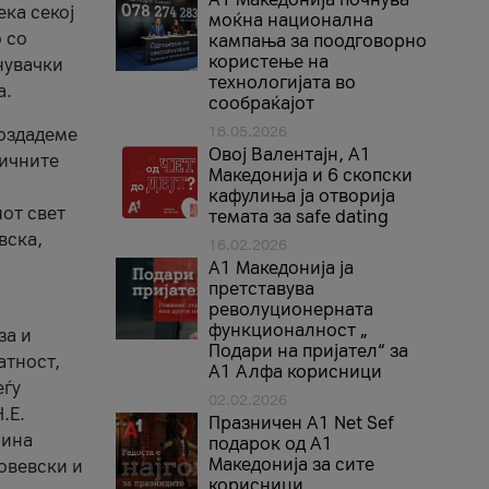
ека секој
моќна национална
 со
кампања за поодговорно
користење на
нувачки
технологијата во
а.
сообраќајот
18.05.2026
создадеме
Овој Валентајн, A1
тичните
Македонија и 6 скопски
кафулиња ја отворија
от свет
темата за safe dating
вска,
16.02.2026
А1 Македонија ја
претставува
револуционерната
функционалност „
за и
Подари на пријател“ за
атност,
А1 Алфа корисници
еѓу
02.02.2026
.Е.
Празничен A1 Net Sеf
лина
подарок од А1
Македонија за сите
овевски и
корисници