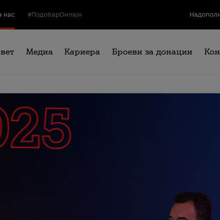
а нас
#ПодобарОнлајн
Надополн
свет
Медиа
Кариера
Броеви за донации
Кон