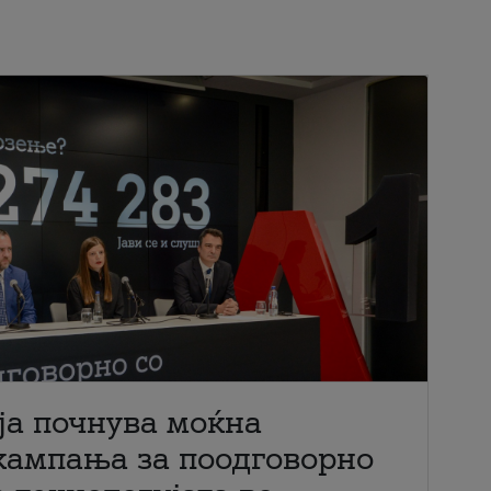
ја почнува моќна
кампања за поодговорно