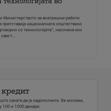
 технологијата во
со Министерството за внатрешни работи
ја претставија националната општествено
говорно со технологијата“, насочена кон
свест...
 кредит
а што сакате да ја надополните. Ве молиме,
у 100 и 1000 денари.