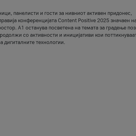
ници, панелисти и гости за нивниот активен придонес,
правија конференцијата Content Positive 2025 значаен н
остор. А1 останува посветена на темата за градење по
продолжи со активности и иницијативи кои поттикнуваа
а дигиталните технологии.