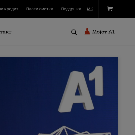
и кредит
Плати сметка
Поддршка
МК
такт
Мојот A1