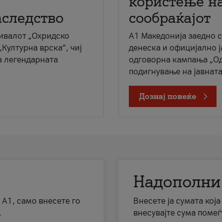
користење на
аследство
сообраќајот
ивалот „Охридско
A1 Македонија заедно 
„Културна врска“, чиј
денеска и официјално 
а легендарната
одговорна кампања „Од
подигнување на јавната 
Дознај повеќе
Надополни
 А1, само внесете го
Внесете ја сумата кој
.
внесувајте сума помеѓ