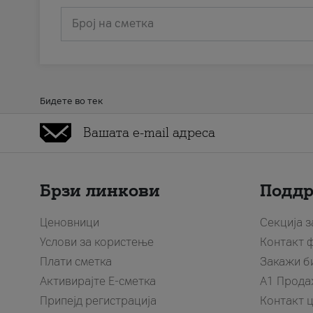
Број на сметка
Бидете во тек
Брзи линкови
Подд
Ценовници
Секција 
Услови за користење
Контакт 
Плати сметка
Закажи б
Активирајте Е-сметка
A1 Прода
Припејд регистрација
Контакт 