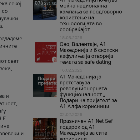
ека секој
моќна национална
 со
кампања за поодговорно
користење на
нувачки
технологијата во
а.
сообраќајот
18.05.2026
создадеме
Овој Валентајн, A1
тичните
Македонија и 6 скопски
кафулиња ја отворија
от свет
темата за safe dating
вска,
16.02.2026
А1 Македонија ја
претставува
револуционерната
функционалност „
за и
Подари на пријател“ за
атност,
А1 Алфа корисници
еѓу
02.02.2026
.Е.
Празничен A1 Net Sеf
лина
подарок од А1
Македонија за сите
овевски и
корисници