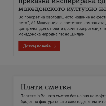
приказна инспирирана од
македонското културно н
Во пресрет на овогодишното издание на фест
лето“, А1 Македонија ја претстави кампањата 
централен дел е новата џез-интерпретација н
македонска народна песна „Билјан
Дознај повеќе
Плати сметка
Платете ја Вашата сметка без најава на Мојот
бројот на фактурата што сакате да ја платите