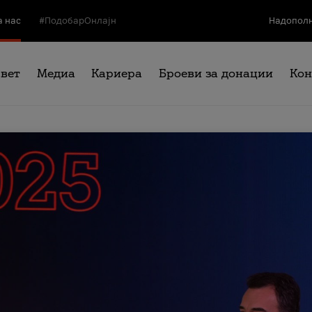
а нас
#ПодобарОнлајн
Надополн
свет
Медиа
Кариера
Броеви за донации
Кон