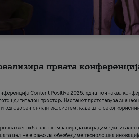
 реализира првата конференциј
онференција Content Positive 2025, една поинаква конфе
тетен дигитален простор. Настанот претставува значаен
 и одговорен онлајн екосистем, каде што секој корисни
орочна заложба како компанија да изградиме дигитален с
шата цел не е само да обезбедиме технолошка иновација