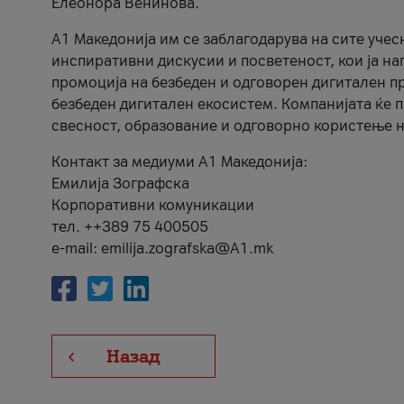
Елеонора Венинова.
А1 Македонија им се заблагодарува на сите учес
инспиративни дискусии и посветеност, кои ја на
промоција на безбеден и одговорен дигитален пр
безбеден дигитален екосистем. Компанијата ќе 
свесност, образование и одговорно користење н
Контакт за медиуми А1 Македонија:
Емилија Зографска
Корпоративни комуникации
тел. ++389 75 400505
e-mail: emilija.zografska@A1.mk
Назад