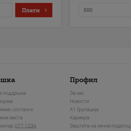
Плати
ршка
Профил
за поддршка
За нас
форма
Новости
изнис состанок
А1 Групација
жни места
Кариера
центар
077 1234
Заштита на лични податоц