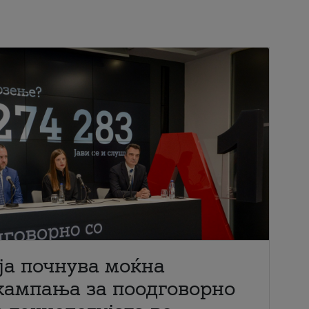
ја почнува моќна
кампања за поодговорно