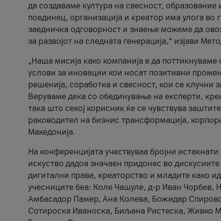
да создаваме култура на свесност, образование 
поединец, организација и креатор има улога во
заедничка одговорност и знаење можеме да ово
за развојот на следната генерација,“ изјави Ме
„Наша мисија како компанија е да поттикнуваме
услови за иновации кои носат позитивни промени
решенија, соработка и свесност, кои се клучни 
Веруваме дека со обединување на експерти, кре
така што секој корисник ќе се чувствува зашти
раководител на бизнис трансформација, корпор
Македонија.
На конференцијата учествуваа бројни истакнати 
искуство дадоа значаен придонес во дискусиите
дигитални права, креаторство и младите како ид
учесниците беа: Коле Чашуле, д-р Иван Чорбев, 
Амбасадор Памер, Ана Колева, Божидар Спировск
Сотироска Иваноска, Биљана Ристеска, Живко Му