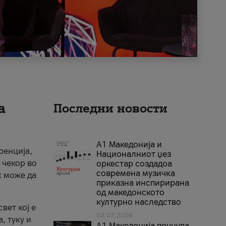
а
Последни новости
А1 Македонија и
ренција,
Националниот џез
 чекор во
оркестар создадоа
современа музичка
к може да
приказна инспирирана
од македонското
културно наследство
вет кој е
03.07.2026
, туку и
A1 Македонија почнува