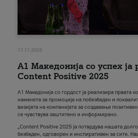
17.11.2025
А1 Македонија со успех ја
Content Positive 2025
А1 Македонија со гордост ја реализира првата к
наменета за промоција на побезбеден и поквали
визијата на компанијата за создавање позитивен
се чувствува заштитено и информирано.
„Content Positive 2025 ја потврдува нашата долг
безбеден, одговорен и инспиративен за сите. На