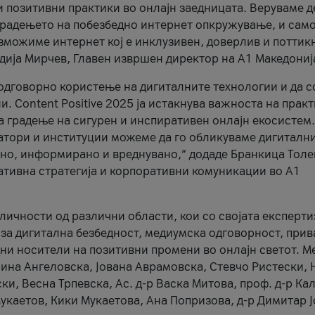
и позитивни практики во онлајн заедницата. Веруваме д
 градењето на побезбедно интернет опкружување, и само
зможиме интернет кој е инклузивен, доверлив и поттик
тодија Мирчев, Главен извршен директор на А1 Македониј
 одговорно користење на дигиталните технологии и да 
. Content Positive 2025 ја истакнува важноста на прак
за градење на сигурен и инспиративен онлајн екосистем.
атори и институции можеме да го обликуваме дигитални
тено, информирано и вреднувано,“ додаде Бранкица Толе
ативна стратегија и корпоративни комуникации во А1
личности од различни области, кои со својата експерти
 за дигитална безбедност, медиумска одговорност, прив
ни носители на позитивни промени во онлајн светот. М
Нина Ангеловска, Јована Аврамовска, Стевчо Ристески, Н
и, Весна Трпевска, Ас. д-р Васка Митова, проф. д-р Ка
каетов, Кики Мукаетова, Ана Попризова, д-р Димитар Ј