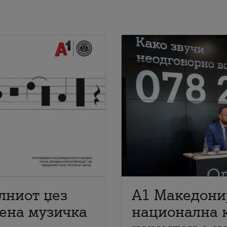
лниот џез
A1 Македони
мена музичка
национална 