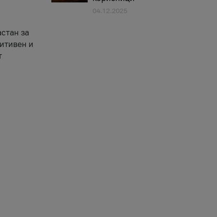
04.12.2025
астан за
зитивен и
т