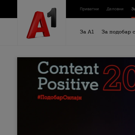
Приватни
Деловни
З
За А1
За подобар 