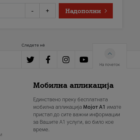
-
+
Надополни
Следете нè
На почеток
Мобилна апликација
Единствено преку бесплатната
мобилна апликација
Мојот A1
имате
пристап до сите важни информации
за Вашите A1 услуги, во било кое
време.
и