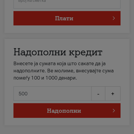
Број на сметка
Плати
Надополни кредит
Внесете ја сумата која што сакате да ја
надополните. Ве молиме, внесувајте сума
помеѓу 100 и 1000 денари.
-
+
Надополни