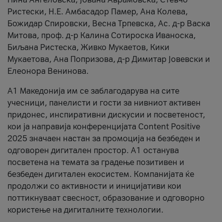
Ристески, Н.Е. Амбасадор Памер, Ана Колева,
Божидар Спировски, Весна Трпевска, Ас. д-р Васка
Митова, проф. д-р Калина Сотироска Иваноска,
Биљана Ристеска, Живко Мукаетов, Кики
Мукаетова, Ана Попризова, д-р Димитар Јовевски и
Елеонора Венинова.
А1 Македонија им се заблагодарува на сите
учесници, панелисти и гости за нивниот активен
придонес, инспиративни дискусии и посветеност,
кои ја направија конференцијата Content Positive
2025 значаен настан за промоција на безбеден и
одговорен дигитален простор. А1 останува
посветена на темата за градење позитивен и
безбеден дигитален екосистем. Компанијата ќе
продолжи со активности и иницијативи кои
поттикнуваат свесност, образование и одговорно
користење на дигиталните технологии.