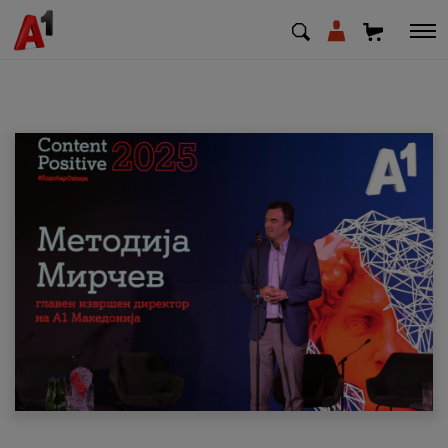
МК
EN
SQ
Приватни
Деловни
Поддршка
Надополни кредит
Плати сметка