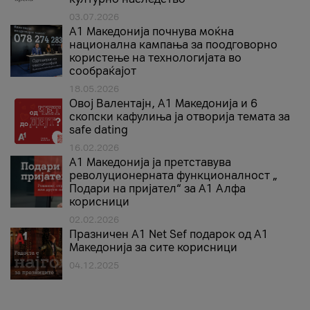
03.07.2026
A1 Македонија почнува моќна
национална кампања за поодговорно
користење на технологијата во
сообраќајот
18.05.2026
Овој Валентајн, A1 Македонија и 6
скопски кафулиња ја отворија темата за
safe dating
16.02.2026
А1 Македонија ја претставува
револуционерната функционалност „
Подари на пријател“ за А1 Алфа
корисници
02.02.2026
Празничен A1 Net Sеf подарок од А1
Македонија за сите корисници
04.12.2025