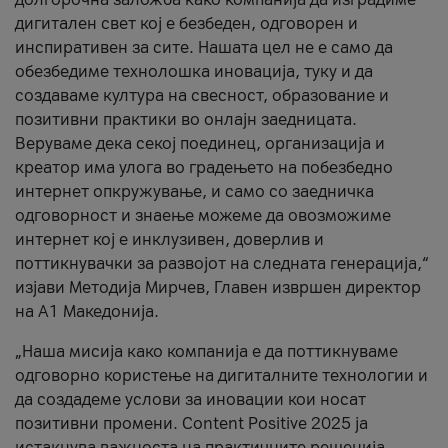
дигитален свет кој е безбеден, одговорен и
инспиративен за сите. Нашата цел не е само да
обезбедиме технолошка иновација, туку и да
создаваме култура на свесност, образование и
позитивни практики во онлајн заедницата.
Веруваме дека секој поединец, организација и
креатор има улога во градењето на побезбедно
интернет опкружување, и само со заедничка
одговорност и знаење можеме да овозможиме
интернет кој е инклузивен, доверлив и
поттикнувачки за развојот на следната генерација,“
изјави Методија Мирчев, Главен извршен директор
на А1 Македонија.
„Наша мисија како компанија е да поттикнуваме
одговорно користење на дигиталните технологии и
да создадеме услови за иновации кои носат
позитивни промени. Content Positive 2025 ја
истакнува важноста на практичните решенија,