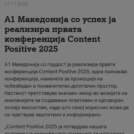
17.11.2025
За нас
А1 Македонија со успех ја
#ПодобарОнлајн
реализира првата
конференција Content
Positive 2025
А1 Македонија со гордост ја реализира првата
конференција Content Positive 2025, една поинаква
конференција, наменета за промоција на
побезбеден и поквалитетен дигитален простор.
Настанот претставува значаен чекор во визијата на
компанијата за создавање позитивен и одговорен
онлајн екосистем, каде што секој корисник може да
се чувствува заштитено и информирано.
„Content Positive 2025 ја потврдува нашата
долгорочна заложба како компанија да изградиме