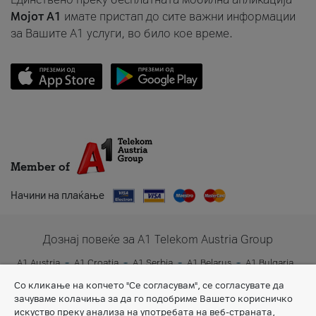
Мојот A1
имате пристап до сите важни информации
за Вашите A1 услуги, во било кое време.
Member of
Начини на плаќање
Дознај повеќе за A1 Telekom Austria Group
A1 Austria
A1 Croatia
A1 Serbia
A1 Belarus
A1 Bulgaria
A1 Slovenia
A1 Digital
Со кликање на копчето "Се согласувам", се согласувате да
зачуваме колачиња за да го подобриме Вашето корисничко
искуство преку анализа на употребата на веб-страната,