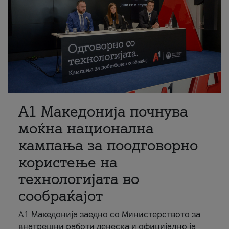
A1 Македонија почнува
моќна национална
кампања за поодговорно
користење на
технологијата во
сообраќајот
A1 Македонија заедно со Министерството за
внатрешни работи денеска и официјално ја