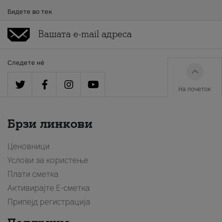
Бидете во тек
Следете нè
На почеток
Брзи линкови
Ценовници
Услови за користење
Плати сметка
Активирајте Е-сметка
Припејд регистрација