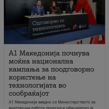
A1 Македонија почнува
моќна национална
кампања за поодговорно
користење на
технологијата во
сообраќајот
A1 Македонија заедно со Министерството за
внатрешни работи денеска и официјално ја