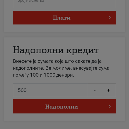
Број на сметка
Плати
Надополни кредит
Внесете ја сумата која што сакате да ја
надополните. Ве молиме, внесувајте сума
помеѓу 100 и 1000 денари.
-
+
Надополни