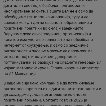
дигитален свет кој е безбеден, одговорен и
инспиративен за сите. Нашата цел не е само да
обезбедиме технолошка иновација, туку и да
создаваме култура на свесност, образование и
позитивни практики во онлајн заедницата.
Веруваме дека секој поединец, организација и
креатор има улога во градењето на побезбедно
интернет опкружување, и само со заедничка
одговорност и знаење можеме да овозможиме
интернет кој е инклузивен, доверлив и
поттикнувачки за развојот на следната генерација,“
изјави Методија Мирчев, Главен извршен директор
на А1 Македонија.
„Наша мисија како компанија е да поттикнуваме
одговорно користење на дигиталните технологии и
да создадеме услови за иновации кои носат
позитивни промени. Content Positive 2025 ја
истакнува важноста на практичните решенија,