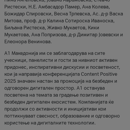
Ристески, Н.Е. Амбасадор Памер, Ана Колева,
Божидар Спировски, Весна Трпевска, Ас. д-р Васка
Митова, проф. д-р Калина Сотироска Иваноска,
Биљана Ристеска, Живко Мукаетов, Кики
Мукаетова, Ана Попризова, д-р Димитар Јовевски и
Елеонора Венинова.
А1 Македонија им се заблагодарува на сите
учесници, панелисти и гости за нивниот активен
придонес, инспиративни дискусии и посветеност,
кои ја направија конференцијата Content Positive
2025 значаен настан за промоција на безбеден и
одговорен дигитален простор. А1 останува
посветена на темата за градење позитивен и
безбеден дигитален екосистем. Компанијата ќе
продолжи со активности и иницијативи кои
поттикнуваат свесност, образование и одговорно
користење на дигиталните технологии.