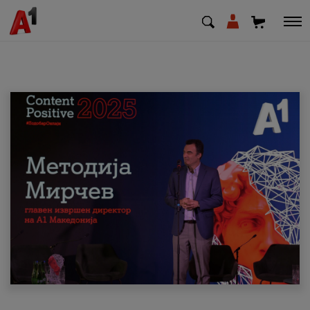
МК
EN
SQ
Приватни
Деловни
Поддршка
Надополни кредит
Плати сметка