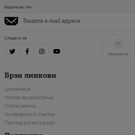
Бидете во тек
Следете нè
На почеток
Брзи линкови
Ценовници
Услови за користење
Плати сметка
Активирајте Е-сметка
Припејд регистрација