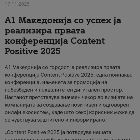
17.11.2025
За нас
А1 Македонија со успех ја
#ПодобарОнлајн
реализира првата
конференција Content
Positive 2025
А1 Македонија со гордост ја реализира првата
конференција Content Positive 2025, една поинаква
конференција, наменета за промоција на
побезбеден и поквалитетен дигитален простор.
Настанот претставува значаен чекор во визијата на
компанијата за создавање позитивен и одговорен
онлајн екосистем, каде што секој корисник може да
се чувствува заштитено и информирано.
„Content Positive 2025 ја потврдува нашата
долгорочна заложба како компанија да изградиме