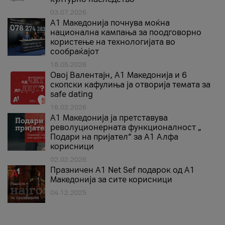
03.07.2026
A1 Македонија почнува моќна
национална кампања за поодговорно
користење на технологијата во
сообраќајот
18.05.2026
Овој Валентајн, A1 Македонија и 6
скопски кафулиња ја отворија темата за
safe dating
16.02.2026
А1 Македонија ја претставува
револуционерната функционалност „
Подари на пријател“ за А1 Алфа
корисници
02.02.2026
Празничен A1 Net Sеf подарок од А1
Македонија за сите корисници
04.12.2025