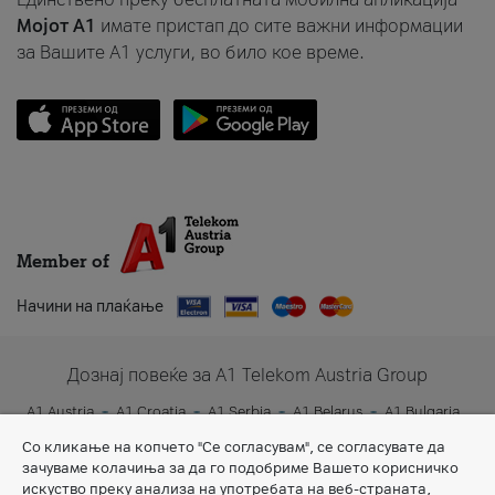
Мојот A1
имате пристап до сите важни информации
за Вашите A1 услуги, во било кое време.
Member of
Начини на плаќање
Дознај повеќе за A1 Telekom Austria Group
A1 Austria
A1 Croatia
A1 Serbia
A1 Belarus
A1 Bulgaria
A1 Slovenia
A1 Digital
Со кликање на копчето "Се согласувам", се согласувате да
зачуваме колачиња за да го подобриме Вашето корисничко
искуство преку анализа на употребата на веб-страната,