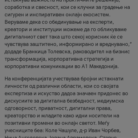
соработка и свесност, кои се клучни за градење на
сигурен и инспиративен онлајн екосистем.
Веруваме дека со обединување на експерти,
креатори и институции можеме да го обликуваме
дигиталниот свет така што секој корисник ќе се
чувствува заштитено, информирано и вреднувано,“
додаде Бранкица Толевска, раководител на бизнис
трансформација, корпоративна стратегија и
корпоративни комуникации во А1 Македонија.
На конференцијата учествуваа бројни истакнати
личности од различни области, кои со својата
експертиза и искуство дадоа значаен придонес во
дискусиите за дигитална безбедност, медиумска
одговорност, приватност, дигитални права,
креаторство и младите како идни носители на
позитивни промени во онлајн светот. Меѓу
учесниците беа: Коле Чашуле, д-р Иван Чорбев,
Нина Ангеловска, Јована Аврамовска, Стевчо