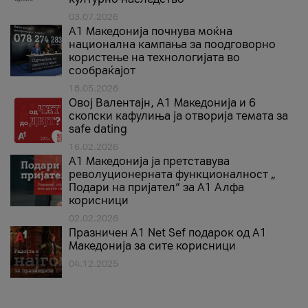
03.07.2026
A1 Македонија почнува моќна
национална кампања за поодговорно
користење на технологијата во
сообраќајот
18.05.2026
Овој Валентајн, A1 Македонија и 6
скопски кафулиња ја отворија темата за
safe dating
16.02.2026
А1 Македонија ја претставува
револуционерната функционалност „
Подари на пријател“ за А1 Алфа
корисници
02.02.2026
Празничен A1 Net Sеf подарок од А1
Македонија за сите корисници
04.12.2025