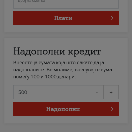
Број на сметка
Плати
Надополни кредит
Внесете ја сумата која што сакате да ја
надополните. Ве молиме, внесувајте сума
помеѓу 100 и 1000 денари.
-
+
Надополни