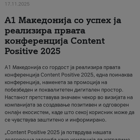
17.11.2025
За нас
А1 Македонија со успех ја
#ПодобарОнлајн
реализира првата
конференција Content
Positive 2025
А1 Македонија со гордост ја реализира првата
конференција Content Positive 2025, една поинаква
конференција, наменета за промоција на
побезбеден и поквалитетен дигитален простор.
Настанот претставува значаен чекор во визијата на
компанијата за создавање позитивен и одговорен
онлајн екосистем, каде што секој корисник може да
се чувствува заштитено и информирано.
„Content Positive 2025 ја потврдува нашата
долгорочна заложба како компанија да изградиме