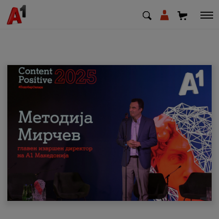
МК
EN
SQ
Приватни
Деловни
Поддршка
Надополни кредит
Плати сметка