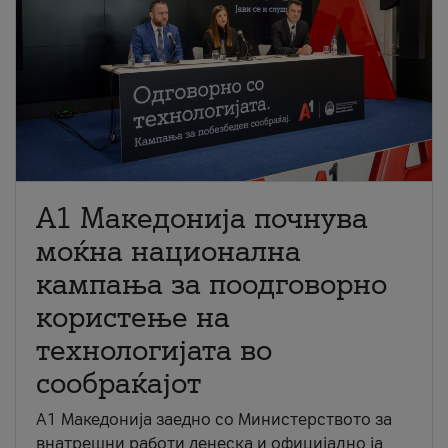
A1 Македонија почнува
моќна национална
кампања за поодговорно
користење на
технологијата во
сообраќајот
A1 Македонија заедно со Министерството за
внатрешни работи денеска и официјално ја