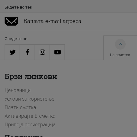
Бидете во тек
Следете нè
На почеток
Брзи линкови
Ценовници
Услови за користење
Плати сметка
Активирајте Е-сметка
Припејд регистрација