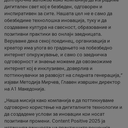
дигитален свет кој е безбеден, одговорен и
инспиративен за сите. Нашата цел не е само да
обезбедиме технолошка иновација, туку и да
создаваме култура на свесност, образование и
позитивни практики во онлајн заедницата.
Веруваме дека секој поединец, организација и
креатор има улога во градењето на побезбедно
интернет опкружување, и само со заедничка
одговорност и знаење можеме да овозможиме
интернет кој е инклузивен, доверлив и
поттикнувачки за развојот на следната генерација,“
изјави Методија Мирчев, Главен извршен директор
на А1 Македонија.
„Наша мисија како компанија е да поттикнуваме
одговорно користење на дигиталните технологии и
да создадеме услови за иновации кои носат
позитивни промени. Content Positive 2025 ја
истакнува важноста на практичните решенија,