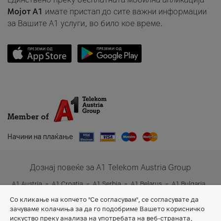
Мојот A1
имате пристап до сите важни информации
за Вашите A1 услуги, во било кое време.
Member of
Начини на плаќање
Дознај повеќе за A1 Telekom Austria Group
A1 Austria
A1 Croatia
A1 Serbia
A1 Belarus
A1 Bulgaria
A1 Slovenia
A1 Digital
Со кликање на копчето "Се согласувам", се согласувате да
зачуваме колачиња за да го подобриме Вашето корисничко
искуство преку анализа на употребата на веб-страната,