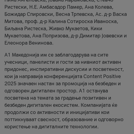
Ристески, Н.Е. Амбасадор Памер, Ана Колева,
Божидар Спировски, Весна Трпевска, Ас. д-р Васка
Митова, проф. д-р Калина Сотироска Иваноска,
Биљана Ристеска, Живко Мукаетов, Кики
Мукаетова, Ана Попризова, д-р Димитар Јовевски и
Елеонора Венинова.
А1 Македонија им се заблагодарува на сите
учесници, панелисти и гости за нивниот активен
придонес, инспиративни дискусии и посветеност,
кои ја направија конференцијата Content Positive
2025 значаен настан за промоција на безбеден и
одговорен дигитален простор. А1 останува
посветена на темата за градење позитивен и
безбеден дигитален екосистем. Компанијата ќе
продолжи со активности и иницијативи кои
поттикнуваат свесност, образование и одговорно
користење на дигиталните технологии.