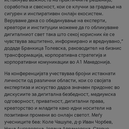
соработка и свесност, кои се клучни за градење на
сигурен и инспиративен онлајн екосистем.
Веруваме дека со обединување на експерти,
креатори и институции можеме да го обликуваме
дигиталниот свет така што секој корисник ќе се
чувствува заштитено, информирано и вреднувано,“
додаде Бранкица Толевска, раководител на бизнис
трансформација, корпоративна стратегија и
корпоративни комуникации во А1 Македонија.
На конференцијата учествуваа бројни истакнати
личности од различни области, кои со својата
експертиза и искуство дадоа значаен придонес во
дискусиите за дигитална безбедност, медиумска
одговорност, приватност, дигитални права,
креаторство и младите како идни носители на
позитивни промени во онлајн светот. Меѓу
учесниците беа: Коле Чашуле, д-р Иван Чорбев,
Нина Ангеловска, Јована Аврамовска, Стевчо