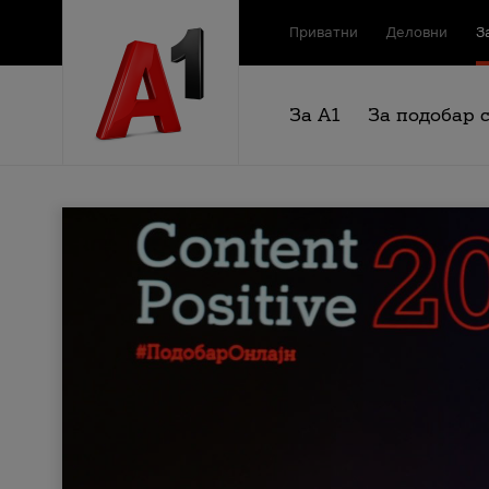
Приватни
Деловни
З
За А1
За подобар 