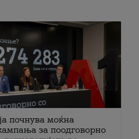
ја почнува моќна
кампања за поодговорно