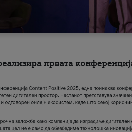
 реализира првата конференциј
онференција Content Positive 2025, една поинаква конфе
тетен дигитален простор. Настанот претставува значаен
 и одговорен онлајн екосистем, каде што секој корисни
орочна заложба како компанија да изградиме дигитален с
шата цел не е само да обезбедиме технолошка иновација