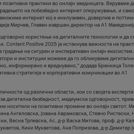
и позитивни практики во онлајн заедницата. Веруваме д
 градењето на побезбедно интернет опкружување, и само
зможиме интернет кој е инклузивен, доверлив и поттик
тодија Мирчев, Главен извршен директор на А1 Македониј
 одговорно користење на дигиталните технологии и да 
. Content Positive 2025 ја истакнува важноста на прак
за градење на сигурен и инспиративен онлајн екосистем.
атори и институции можеме да го обликуваме дигитални
тено, информирано и вреднувано,“ додаде Бранкица Толе
ативна стратегија и корпоративни комуникации во А1
личности од различни области, кои со својата експерти
 за дигитална безбедност, медиумска одговорност, прив
ни носители на позитивни промени во онлајн светот. М
Нина Ангеловска, Јована Аврамовска, Стевчо Ристески, Н
и, Весна Трпевска, Ас. д-р Васка Митова, проф. д-р Ка
каетов, Кики Мукаетова, Ана Попризова, д-р Димитар Ј