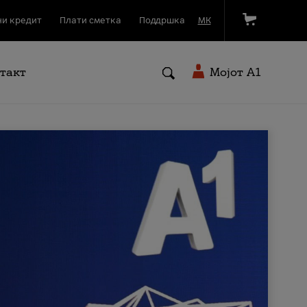
и кредит
Плати сметка
Поддршка
МК
такт
Мојот A1