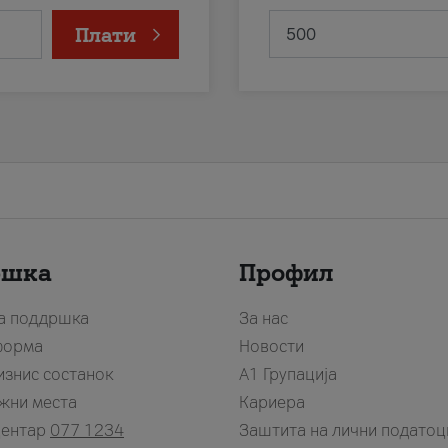
Плати
ршка
Профил
за поддршка
За нас
форма
Новости
изнис состанок
А1 Групација
жни места
Кариера
центар
077 1234
Заштита на лични податоц