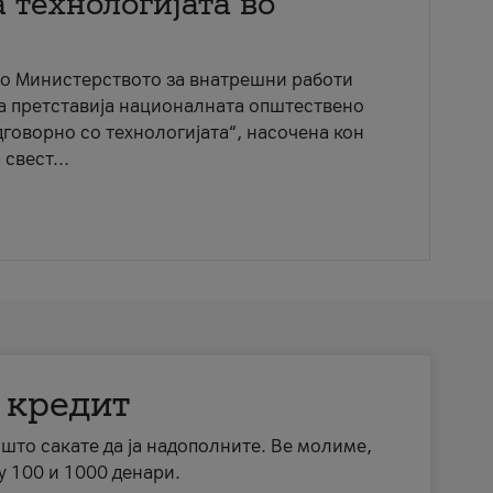
 технологијата во
со Министерството за внатрешни работи
ја претставија националната општествено
говорно со технологијата“, насочена кон
свест...
 кредит
а што сакате да ја надополните. Ве молиме,
у 100 и 1000 денари.