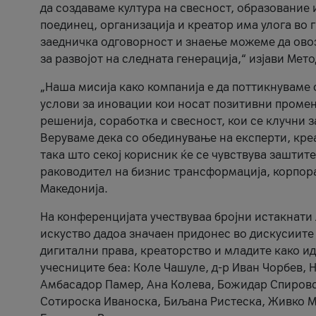
да создаваме култура на свесност, образование 
поединец, организација и креатор има улога во
заедничка одговорност и знаење можеме да ово
за развојот на следната генерација,“ изјави Ме
„Наша мисија како компанија е да поттикнуваме
услови за иновации кои носат позитивни промени
решенија, соработка и свесност, кои се клучни 
Веруваме дека со обединување на експерти, кре
така што секој корисник ќе се чувствува зашти
раководител на бизнис трансформација, корпор
Македонија.
На конференцијата учествуваа бројни истакнати 
искуство дадоа значаен придонес во дискусиите
дигитални права, креаторство и младите како ид
учесниците беа: Коле Чашуле, д-р Иван Чорбев, 
Амбасадор Памер, Ана Колева, Божидар Спировск
Сотироска Иваноска, Биљана Ристеска, Живко Му