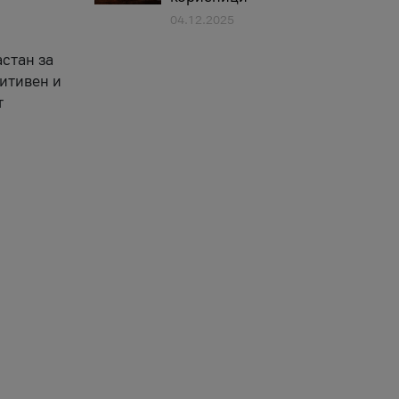
04.12.2025
астан за
зитивен и
т