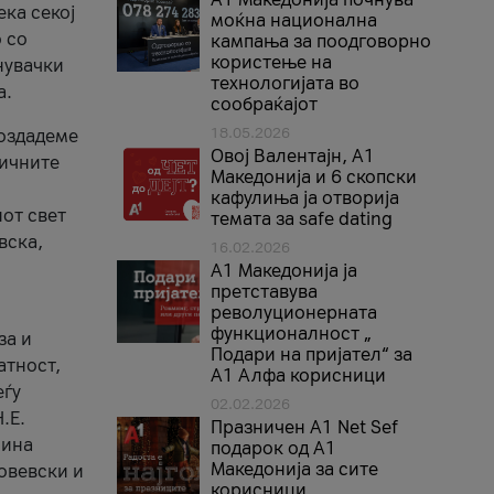
ека секој
моќна национална
 со
кампања за поодговорно
користење на
нувачки
технологијата во
а.
сообраќајот
18.05.2026
создадеме
Овој Валентајн, A1
тичните
Македонија и 6 скопски
кафулиња ја отворија
от свет
темата за safe dating
вска,
16.02.2026
А1 Македонија ја
претставува
револуционерната
функционалност „
за и
Подари на пријател“ за
атност,
А1 Алфа корисници
еѓу
02.02.2026
.Е.
Празничен A1 Net Sеf
лина
подарок од А1
Македонија за сите
овевски и
корисници