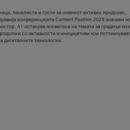
ници, панелисти и гости за нивниот активен придонес,
правија конференцијата Content Positive 2025 значаен н
остор. А1 останува посветена на темата за градење по
продолжи со активности и иницијативи кои поттикнуваа
а дигиталните технологии.