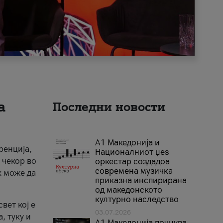
а
Последни новости
А1 Македонија и
ренција,
Националниот џез
 чекор во
оркестар создадоа
современа музичка
к може да
приказна инспирирана
од македонското
културно наследство
вет кој е
03.07.2026
, туку и
A1 Македонија почнува