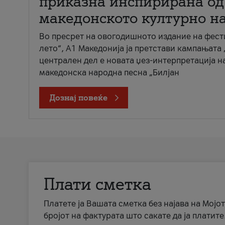
приказна инспирирана од
македонското културно н
Во пресрет на овогодишното издание на фест
лето“, А1 Македонија ја претстави кампањата 
централен дел е новата џез-интерпретација н
македонска народна песна „Билјан
Дознај повеќе
Плати сметка
Платете ја Вашата сметка без најава на Мојот
бројот на фактурата што сакате да ја платите