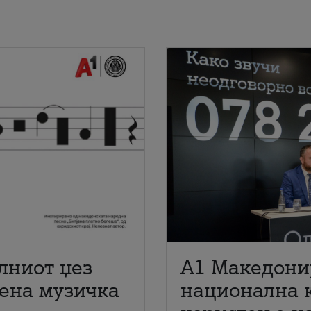
лниот џез
A1 Македони
мена музичка
национална 