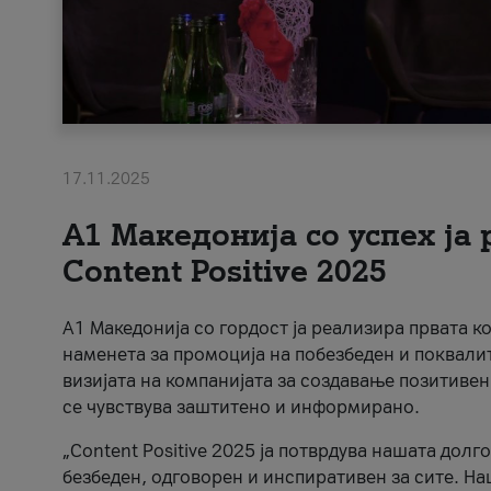
17.11.2025
А1 Македонија со успех ја
Content Positive 2025
А1 Македонија со гордост ја реализира првата к
наменета за промоција на побезбеден и поквали
визијата на компанијата за создавање позитивен
се чувствува заштитено и информирано.
„Content Positive 2025 ја потврдува нашата долг
безбеден, одговорен и инспиративен за сите. На