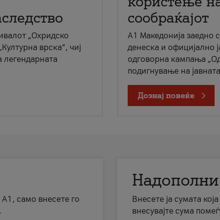
користење на
аследство
сообраќајот
ивалот „Охридско
A1 Македонија заедно 
„Културна врска“, чиј
денеска и официјално 
а легендарната
одговорна кампања „Од
подигнување на јавната 
Дознај повеќе
Надополни
 А1, само внесете го
Внесете ја сумата кој
.
внесувајте сума помеѓ