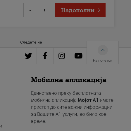
-
+
Надополни
Следете нè
На почеток
Мобилна апликација
Единствено преку бесплатната
мобилна апликација
Мојот A1
имате
пристап до сите важни информации
за Вашите A1 услуги, во било кое
време.
и