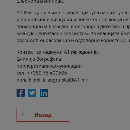
Елеонора Венинова.
А1 Македонија им се заблагодарува на сите учес
инспиративни дискусии и посветеност, кои ја на
промоција на безбеден и одговорен дигитален пр
безбеден дигитален екосистем. Компанијата ќе 
свесност, образование и одговорно користење н
Контакт за медиуми А1 Македонија:
Емилија Зографска
Корпоративни комуникации
тел. ++389 75 400505
e-mail: emilija.zografska@A1.mk
Назад