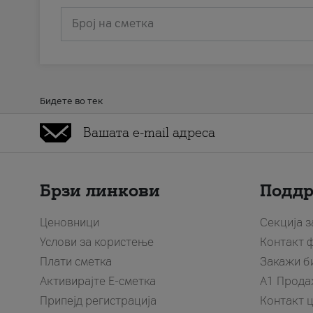
Број на сметка
Бидете во тек
Брзи линкови
Подд
Ценовници
Секција 
Услови за користење
Контакт 
Плати сметка
Закажи б
Активирајте Е-сметка
A1 Прода
Припејд регистрација
Контакт 