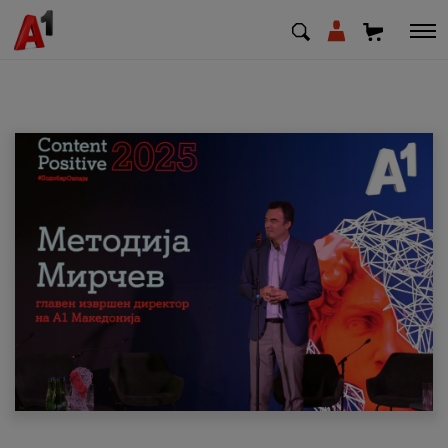
МК
EN
SQ
Приватни
Деловни
Поддршка
Надополни кредит
Плати сметка