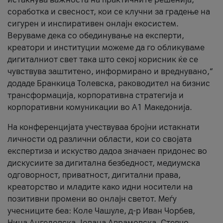
соработка и свесност, кои се клучни за градење на
сигурен и инспиративен онлајн екосистем.
Веруваме дека со обединување на експерти,
креатори и институции можеме да го обликуваме
дигиталниот свет така што секој корисник ќе се
чувствува заштитено, информирано и вреднувано,“
додаде Бранкица Толевска, раководител на бизнис
трансформација, корпоративна стратегија и
корпоративни комуникации во А1 Македонија.
На конференцијата учествуваа бројни истакнати
личности од различни области, кои со својата
експертиза и искуство дадоа значаен придонес во
дискусиите за дигитална безбедност, медиумска
одговорност, приватност, дигитални права,
креаторство и младите како идни носители на
позитивни промени во онлајн светот. Меѓу
учесниците беа: Коле Чашуле, д-р Иван Чорбев,
Нина Ангеловска, Јована Аврамовска, Стевчо