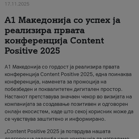
17.11.2025
За нас
А1 Македонија со успех ја
#ПодобарОнлајн
реализира првата
конференција Content
Positive 2025
А1 Македонија со гордост ја реализира првата
конференција Content Positive 2025, една поинаква
конференција, наменета за промоција на
побезбеден и поквалитетен дигитален простор.
Настанот претставува значаен чекор во визијата на
компанијата за создавање позитивен и одговорен
онлајн екосистем, каде што секој корисник може да
се чувствува заштитено и информирано.
„Content Positive 2025 ја потврдува нашата
долгорочна заложба како компанија да изградиме