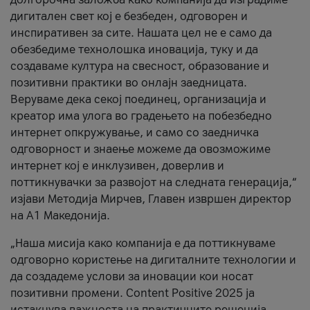
дигитален свет кој е безбеден, одговорен и
инспиративен за сите. Нашата цел не е само да
обезбедиме технолошка иновација, туку и да
создаваме култура на свесност, образование и
позитивни практики во онлајн заедницата.
Веруваме дека секој поединец, организација и
креатор има улога во градењето на побезбедно
интернет опкружување, и само со заедничка
одговорност и знаење можеме да овозможиме
интернет кој е инклузивен, доверлив и
поттикнувачки за развојот на следната генерација,“
изјави Методија Мирчев, Главен извршен директор
на А1 Македонија.
„Наша мисија како компанија е да поттикнуваме
одговорно користење на дигиталните технологии и
да создадеме услови за иновации кои носат
позитивни промени. Content Positive 2025 ја
истакнува важноста на практичните решенија,