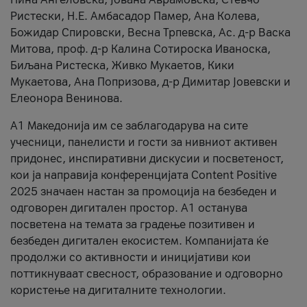
Ристески, Н.Е. Амбасадор Памер, Ана Колева,
Божидар Спировски, Весна Трпевска, Ас. д-р Васка
Митова, проф. д-р Калина Сотироска Иваноска,
Биљана Ристеска, Живко Мукаетов, Кики
Мукаетова, Ана Попризова, д-р Димитар Јовевски и
Елеонора Венинова.
А1 Македонија им се заблагодарува на сите
учесници, панелисти и гости за нивниот активен
придонес, инспиративни дискусии и посветеност,
кои ја направија конференцијата Content Positive
2025 значаен настан за промоција на безбеден и
одговорен дигитален простор. А1 останува
посветена на темата за градење позитивен и
безбеден дигитален екосистем. Компанијата ќе
продолжи со активности и иницијативи кои
поттикнуваат свесност, образование и одговорно
користење на дигиталните технологии.