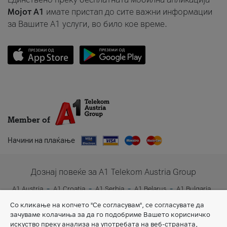
Мојот A1
имате пристап до сите важни информации
за Вашите A1 услуги, во било кое време.
Member of
Начини на плаќање
Дознај повеќе за A1 Telekom Austria Group
A1 Austria
A1 Croatia
A1 Serbia
A1 Belarus
A1 Bulgaria
A1 Slovenia
A1 Digital
Со кликање на копчето "Се согласувам", се согласувате да
зачуваме колачиња за да го подобриме Вашето корисничко
искуство преку анализа на употребата на веб-страната,