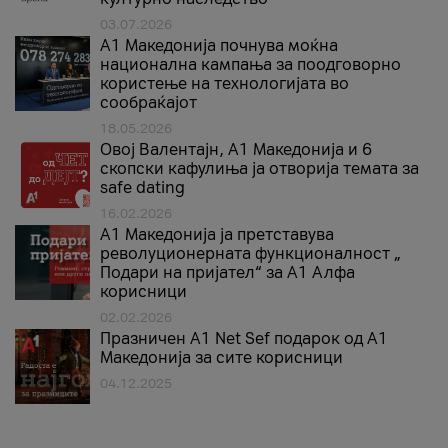
03.07.2026
A1 Македонија почнува моќна
национална кампања за поодговорно
користење на технологијата во
сообраќајот
18.05.2026
Овој Валентајн, A1 Македонија и 6
скопски кафулиња ја отворија темата за
safe dating
16.02.2026
А1 Македонија ја претставува
револуционерната функционалност „
Подари на пријател“ за А1 Алфа
корисници
02.02.2026
Празничен A1 Net Sеf подарок од А1
Македонија за сите корисници
04.12.2025