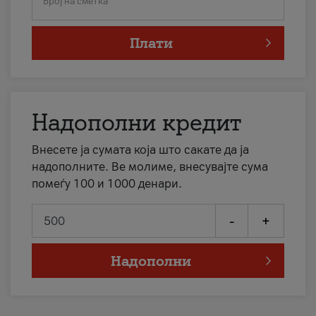
Број на сметка
Плати
Надополни кредит
Внесете ја сумата која што сакате да ја
надополните. Ве молиме, внесувајте сума
помеѓу 100 и 1000 денари.
-
+
Надополни