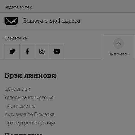
Бидете во тек
Следете нè
На почеток
Брзи линкови
Ценовници
Услови за користење
Плати сметка
Активирајте Е-сметка
Припејд регистрација