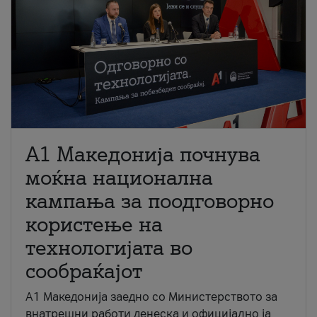
A1 Македонија почнува
моќна национална
кампања за поодговорно
користење на
технологијата во
сообраќајот
A1 Македонија заедно со Министерството за
внатрешни работи денеска и официјално ја