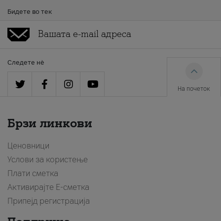
Бидете во тек
Следете нè
На почеток
Брзи линкови
Ценовници
Услови за користење
Плати сметка
Активирајте Е-сметка
Припејд регистрација