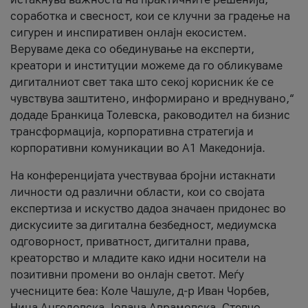
соработка и свесност, кои се клучни за градење на
сигурен и инспиративен онлајн екосистем.
Веруваме дека со обединување на експерти,
креатори и институции можеме да го обликуваме
дигиталниот свет така што секој корисник ќе се
чувствува заштитено, информирано и вреднувано,“
додаде Бранкица Толевска, раководител на бизнис
трансформација, корпоративна стратегија и
корпоративни комуникации во А1 Македонија.
На конференцијата учествуваа бројни истакнати
личности од различни области, кои со својата
експертиза и искуство дадоа значаен придонес во
дискусиите за дигитална безбедност, медиумска
одговорност, приватност, дигитални права,
креаторство и младите како идни носители на
позитивни промени во онлајн светот. Меѓу
учесниците беа: Коле Чашуле, д-р Иван Чорбев,
Нина Ангеловска, Јована Аврамовска, Стевчо