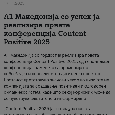
17.11.2025
За нас
А1 Македонија со успех ја
#ПодобарОнлајн
реализира првата
конференција Content
Positive 2025
А1 Македонија со гордост ја реализира првата
конференција Content Positive 2025, една поинаква
конференција, наменета за промоција на
побезбеден и поквалитетен дигитален простор.
Настанот претставува значаен чекор во визијата на
компанијата за создавање позитивен и одговорен
онлајн екосистем, каде што секој корисник може да
се чувствува заштитено и информирано.
„Content Positive 2025 ја потврдува нашата
долгорочна заложба како компанија да изградиме