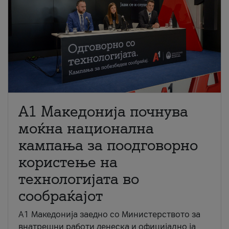
A1 Македонија почнува
моќна национална
кампања за поодговорно
користење на
технологијата во
сообраќајот
A1 Македонија заедно со Министерството за
внатрешни работи денеска и официјално ја