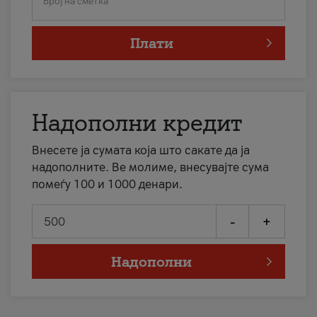
Број на сметка
Плати
Надополни кредит
Внесете ја сумата која што сакате да ја
надополните. Ве молиме, внесувајте сума
помеѓу 100 и 1000 денари.
-
+
Надополни