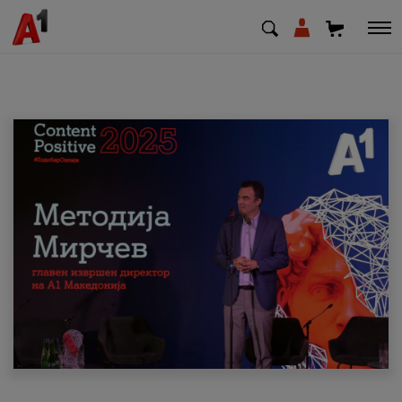
МК
EN
SQ
Приватни
Деловни
Поддршка
Надополни кредит
Плати сметка