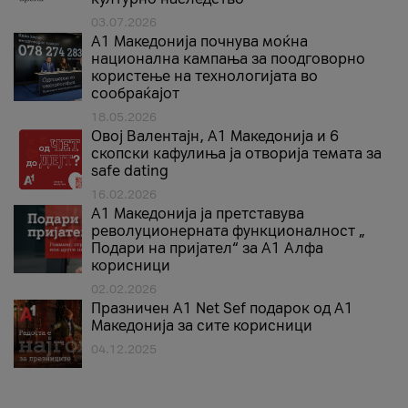
03.07.2026
A1 Македонија почнува моќна
национална кампања за поодговорно
користење на технологијата во
сообраќајот
18.05.2026
Овој Валентајн, A1 Македонија и 6
скопски кафулиња ја отворија темата за
safe dating
16.02.2026
А1 Македонија ја претставува
револуционерната функционалност „
Подари на пријател“ за А1 Алфа
корисници
02.02.2026
Празничен A1 Net Sеf подарок од А1
Македонија за сите корисници
04.12.2025