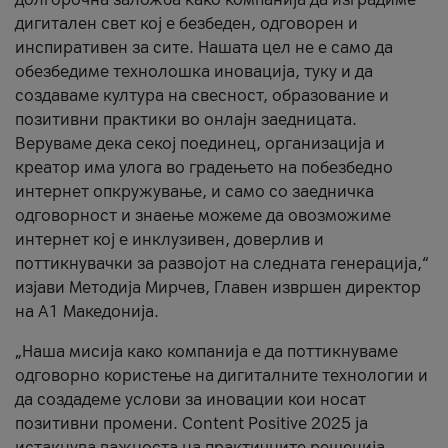
дигитален свет кој е безбеден, одговорен и
инспиративен за сите. Нашата цел не е само да
обезбедиме технолошка иновација, туку и да
создаваме култура на свесност, образование и
позитивни практики во онлајн заедницата.
Веруваме дека секој поединец, организација и
креатор има улога во градењето на побезбедно
интернет опкружување, и само со заедничка
одговорност и знаење можеме да овозможиме
интернет кој е инклузивен, доверлив и
поттикнувачки за развојот на следната генерација,“
изјави Методија Мирчев, Главен извршен директор
на А1 Македонија.
„Наша мисија како компанија е да поттикнуваме
одговорно користење на дигиталните технологии и
да создадеме услови за иновации кои носат
позитивни промени. Content Positive 2025 ја
истакнува важноста на практичните решенија,