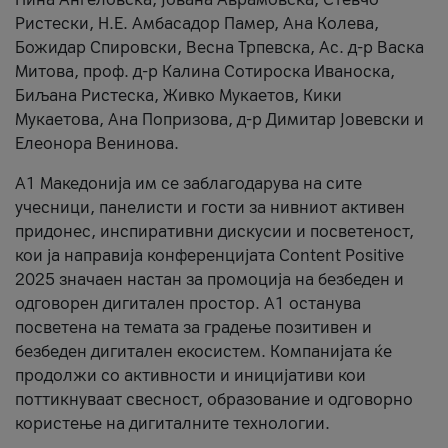
Ристески, Н.Е. Амбасадор Памер, Ана Колева,
Божидар Спировски, Весна Трпевска, Ас. д-р Васка
Митова, проф. д-р Калина Сотироска Иваноска,
Биљана Ристеска, Живко Мукаетов, Кики
Мукаетова, Ана Попризова, д-р Димитар Јовевски и
Елеонора Венинова.
А1 Македонија им се заблагодарува на сите
учесници, панелисти и гости за нивниот активен
придонес, инспиративни дискусии и посветеност,
кои ја направија конференцијата Content Positive
2025 значаен настан за промоција на безбеден и
одговорен дигитален простор. А1 останува
посветена на темата за градење позитивен и
безбеден дигитален екосистем. Компанијата ќе
продолжи со активности и иницијативи кои
поттикнуваат свесност, образование и одговорно
користење на дигиталните технологии.