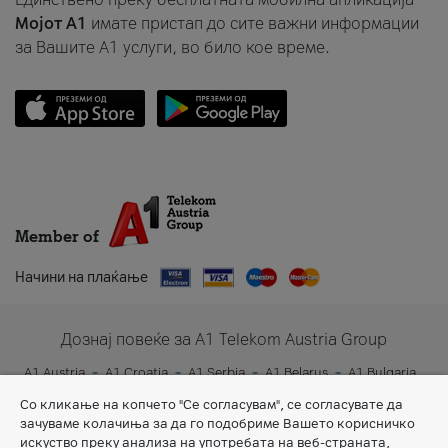
Мојот A1
имате пристап до сите важни информации
за Вашите A1 услуги, во било кое време.
Member of
Начини на плаќање
Дознај повеќе за A1 Telekom Austria Group
A1 Austria
A1 Croatia
A1 Serbia
A1 Belarus
A1 Bulgaria
A1 Slovenia
A1 Digital
Со кликање на копчето "Се согласувам", се согласувате да
зачуваме колачиња за да го подобриме Вашето корисничко
искуство преку анализа на употребата на веб-страната,