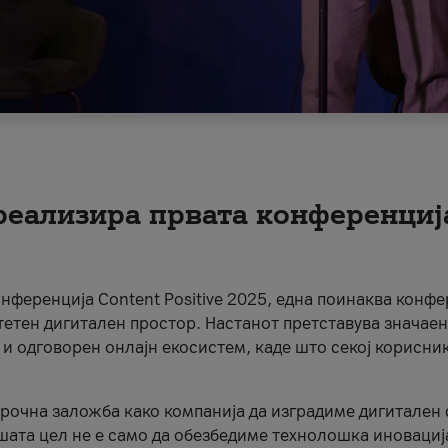
 реализира првата конференциј
онференција Content Positive 2025, една поинаква конфе
тетен дигитален простор. Настанот претставува значаен
 и одговорен онлајн екосистем, каде што секој корисни
орочна заложба како компанија да изградиме дигитален с
шата цел не е само да обезбедиме технолошка иновација