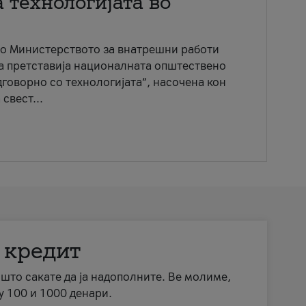
 технологијата во
со Министерството за внатрешни работи
ја претставија националната општествено
говорно со технологијата“, насочена кон
свест...
 кредит
а што сакате да ја надополните. Ве молиме,
у 100 и 1000 денари.