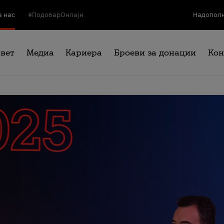
а нас
#ПодобарОнлајн
Надополн
свет
Медиа
Кариера
Броеви за донации
Кон