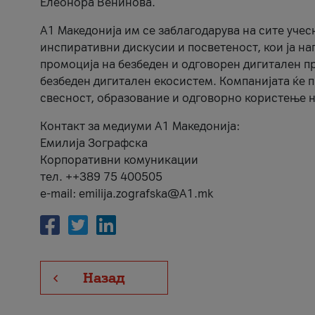
Елеонора Венинова.
А1 Македонија им се заблагодарува на сите учес
инспиративни дискусии и посветеност, кои ја на
промоција на безбеден и одговорен дигитален пр
безбеден дигитален екосистем. Компанијата ќе 
свесност, образование и одговорно користење н
Контакт за медиуми А1 Македонија:
Емилија Зографска
Корпоративни комуникации
тел. ++389 75 400505
e-mail: emilija.zografska@A1.mk
Назад