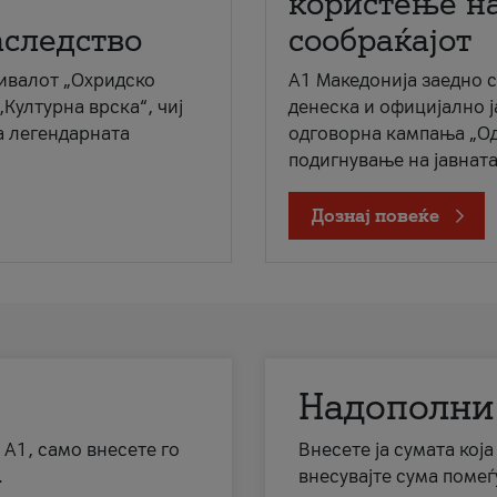
користење на
аследство
сообраќајот
ивалот „Охридско
A1 Македонија заедно 
„Културна врска“, чиј
денеска и официјално 
а легендарната
одговорна кампања „Од
подигнување на јавната 
Дознај повеќе
Надополни
 А1, само внесете го
Внесете ја сумата кој
.
внесувајте сума помеѓ