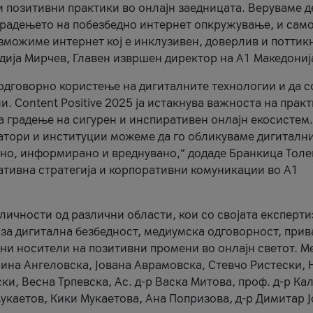
и позитивни практики во онлајн заедницата. Веруваме д
 градењето на побезбедно интернет опкружување, и само
зможиме интернет кој е инклузивен, доверлив и поттик
тодија Мирчев, Главен извршен директор на А1 Македониј
 одговорно користење на дигиталните технологии и да 
. Content Positive 2025 ја истакнува важноста на прак
за градење на сигурен и инспиративен онлајн екосистем.
атори и институции можеме да го обликуваме дигитални
тено, информирано и вреднувано,“ додаде Бранкица Толе
ативна стратегија и корпоративни комуникации во А1
личности од различни области, кои со својата експерти
 за дигитална безбедност, медиумска одговорност, прив
ни носители на позитивни промени во онлајн светот. М
Нина Ангеловска, Јована Аврамовска, Стевчо Ристески, Н
и, Весна Трпевска, Ас. д-р Васка Митова, проф. д-р Ка
каетов, Кики Мукаетова, Ана Попризова, д-р Димитар Ј