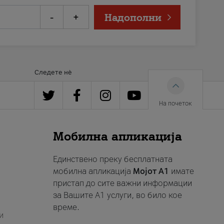
-
+
Надополни
Следете нè
На почеток
Мобилна апликација
Единствено преку бесплатната
мобилна апликација
Мојот A1
имате
пристап до сите важни информации
за Вашите A1 услуги, во било кое
време.
и