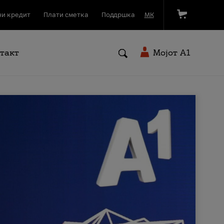
и кредит
Плати сметка
Поддршка
МК
такт
Мојот A1