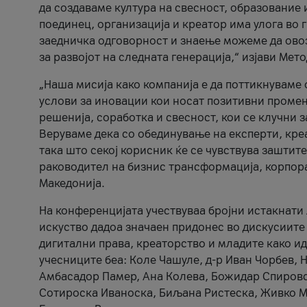
да создаваме култура на свесност, образование 
поединец, организација и креатор има улога во
заедничка одговорност и знаење можеме да ово
за развојот на следната генерација,“ изјави Ме
„Наша мисија како компанија е да поттикнуваме
услови за иновации кои носат позитивни промени
решенија, соработка и свесност, кои се клучни 
Веруваме дека со обединување на експерти, кре
така што секој корисник ќе се чувствува зашти
раководител на бизнис трансформација, корпор
Македонија.
На конференцијата учествуваа бројни истакнати 
искуство дадоа значаен придонес во дискусиите
дигитални права, креаторство и младите како ид
учесниците беа: Коле Чашуле, д-р Иван Чорбев, 
Амбасадор Памер, Ана Колева, Божидар Спировск
Сотироска Иваноска, Биљана Ристеска, Живко Му