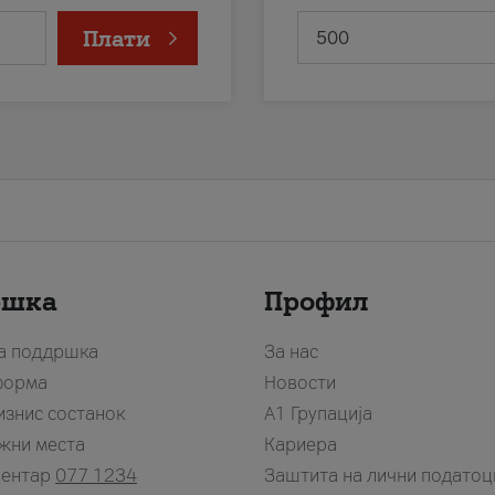
Плати
ршка
Профил
за поддршка
За нас
форма
Новости
изнис состанок
А1 Групација
жни места
Кариера
центар
077 1234
Заштита на лични податоц