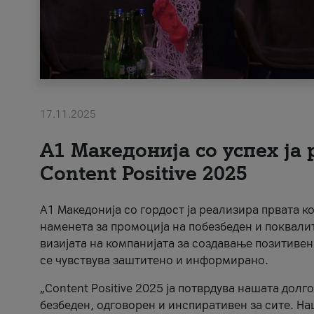
17.11.2025
А1 Македонија со успех ја
Content Positive 2025
А1 Македонија со гордост ја реализира првата к
наменета за промоција на побезбеден и поквали
визијата на компанијата за создавање позитивен
се чувствува заштитено и информирано.
„Content Positive 2025 ја потврдува нашата долг
безбеден, одговорен и инспиративен за сите. На