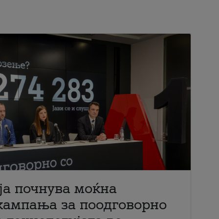
ја почнува моќна
кампања за поодговорно