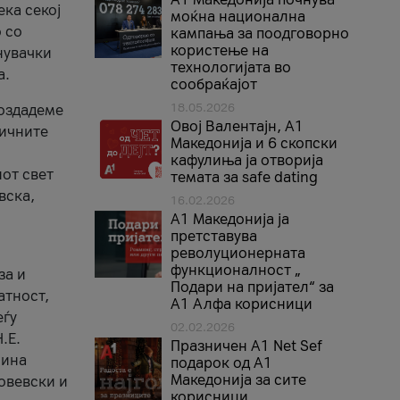
ека секој
моќна национална
 со
кампања за поодговорно
користење на
нувачки
технологијата во
а.
сообраќајот
18.05.2026
создадеме
Овој Валентајн, A1
тичните
Македонија и 6 скопски
кафулиња ја отворија
от свет
темата за safe dating
вска,
16.02.2026
А1 Македонија ја
претставува
револуционерната
функционалност „
за и
Подари на пријател“ за
атност,
А1 Алфа корисници
еѓу
02.02.2026
.Е.
Празничен A1 Net Sеf
лина
подарок од А1
Македонија за сите
овевски и
корисници