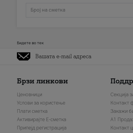
Број на сметка
Бидете во тек
Брзи линкови
Подд
Ценовници
Секција 
Услови за користење
Контакт 
Плати сметка
Закажи б
Активирајте Е-сметка
A1 Прода
Припејд регистрација
Контакт 