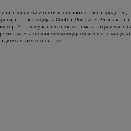
ници, панелисти и гости за нивниот активен придонес,
правија конференцијата Content Positive 2025 значаен н
остор. А1 останува посветена на темата за градење по
продолжи со активности и иницијативи кои поттикнуваа
а дигиталните технологии.