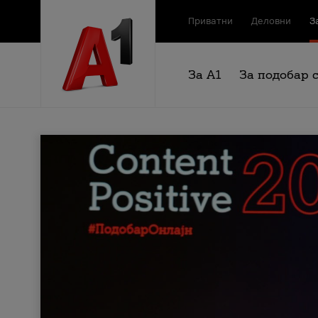
Приватни
Деловни
З
За А1
За подобар 