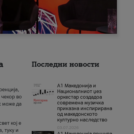
а
Последни новости
А1 Македонија и
ренција,
Националниот џез
 чекор во
оркестар создадоа
современа музичка
к може да
приказна инспирирана
од македонското
културно наследство
вет кој е
03.07.2026
, туку и
A1 Македонија почнува