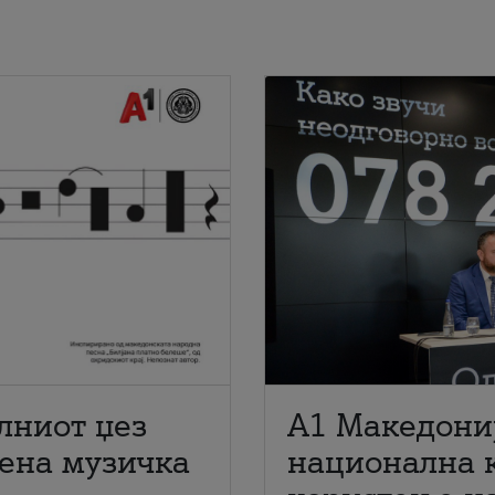
лниот џез
A1 Македони
мена музичка
национална 