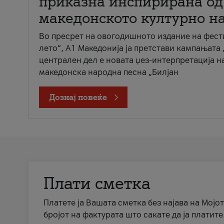
приказна инспирирана од
македонското културно н
Во пресрет на овогодишното издание на фест
лето“, А1 Македонија ја претстави кампањата 
централен дел е новата џез-интерпретација н
македонска народна песна „Билјан
Дознај повеќе
Плати сметка
Платете ја Вашата сметка без најава на Мојот
бројот на фактурата што сакате да ја платите