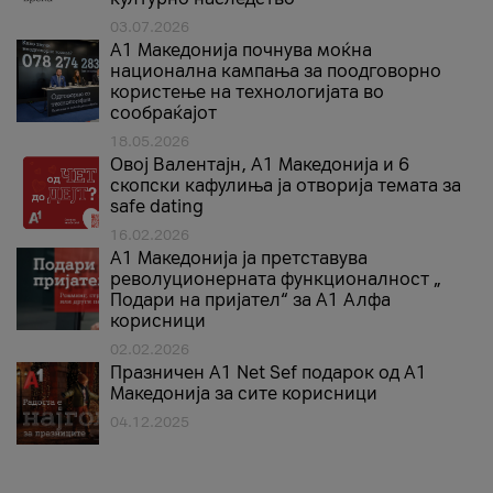
03.07.2026
A1 Македонија почнува моќна
национална кампања за поодговорно
користење на технологијата во
сообраќајот
18.05.2026
Овој Валентајн, A1 Македонија и 6
скопски кафулиња ја отворија темата за
safe dating
16.02.2026
А1 Македонија ја претставува
револуционерната функционалност „
Подари на пријател“ за А1 Алфа
корисници
02.02.2026
Празничен A1 Net Sеf подарок од А1
Македонија за сите корисници
04.12.2025