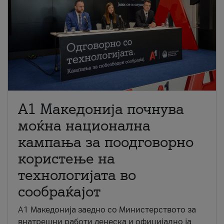
A1 Македонија почнува
моќна национална
кампања за поодговорно
користење на
технологијата во
сообраќајот
A1 Македонија заедно со Министерството за
внатрешни работи денеска и официјално ја