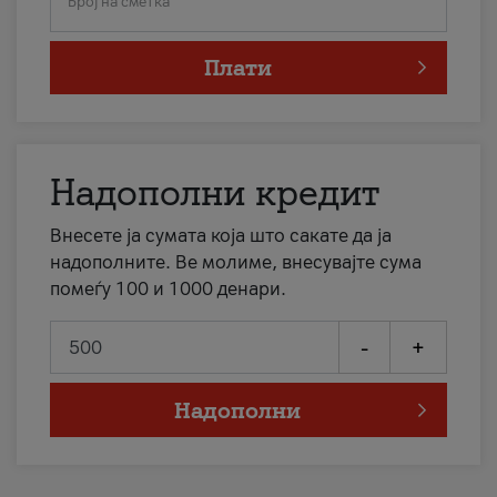
Број на сметка
Плати
Надополни кредит
Внесете ја сумата која што сакате да ја
надополните. Ве молиме, внесувајте сума
помеѓу 100 и 1000 денари.
-
+
Надополни