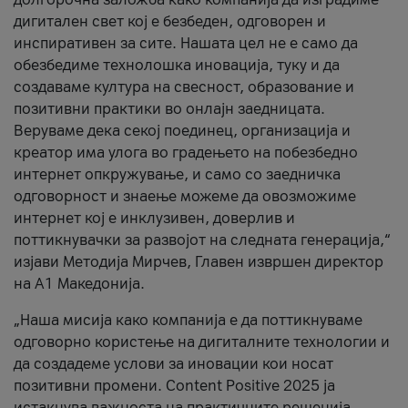
дигитален свет кој е безбеден, одговорен и
инспиративен за сите. Нашата цел не е само да
обезбедиме технолошка иновација, туку и да
создаваме култура на свесност, образование и
позитивни практики во онлајн заедницата.
Веруваме дека секој поединец, организација и
креатор има улога во градењето на побезбедно
интернет опкружување, и само со заедничка
одговорност и знаење можеме да овозможиме
интернет кој е инклузивен, доверлив и
поттикнувачки за развојот на следната генерација,“
изјави Методија Мирчев, Главен извршен директор
на А1 Македонија.
„Наша мисија како компанија е да поттикнуваме
одговорно користење на дигиталните технологии и
да создадеме услови за иновации кои носат
позитивни промени. Content Positive 2025 ја
истакнува важноста на практичните решенија,