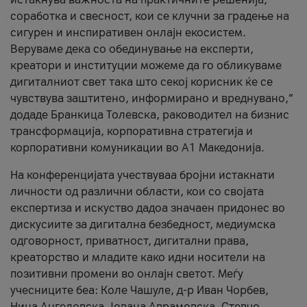
соработка и свесност, кои се клучни за градење на
сигурен и инспиративен онлајн екосистем.
Веруваме дека со обединување на експерти,
креатори и институции можеме да го обликуваме
дигиталниот свет така што секој корисник ќе се
чувствува заштитено, информирано и вреднувано,“
додаде Бранкица Толевска, раководител на бизнис
трансформација, корпоративна стратегија и
корпоративни комуникации во А1 Македонија.
На конференцијата учествуваа бројни истакнати
личности од различни области, кои со својата
експертиза и искуство дадоа значаен придонес во
дискусиите за дигитална безбедност, медиумска
одговорност, приватност, дигитални права,
креаторство и младите како идни носители на
позитивни промени во онлајн светот. Меѓу
учесниците беа: Коле Чашуле, д-р Иван Чорбев,
Нина Ангеловска, Јована Аврамовска, Стевчо