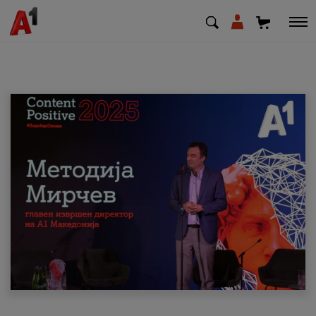
МК
EN
SQ
Приватни
Деловни
Поддршка
Надополни кредит
Плати сметка