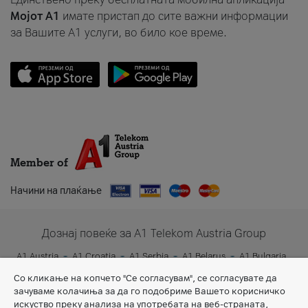
Мојот A1
имате пристап до сите важни информации
за Вашите A1 услуги, во било кое време.
Member of
Начини на плаќање
Дознај повеќе за A1 Telekom Austria Group
A1 Austria
A1 Croatia
A1 Serbia
A1 Belarus
A1 Bulgaria
A1 Slovenia
A1 Digital
Со кликање на копчето "Се согласувам", се согласувате да
зачуваме колачиња за да го подобриме Вашето корисничко
искуство преку анализа на употребата на веб-страната,