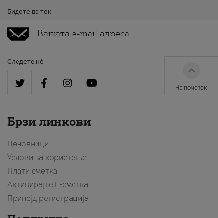
Бидете во тек
Следете нè
На почеток
Брзи линкови
Ценовници
Услови за користење
Плати сметка
Активирајте Е-сметка
Припејд регистрација