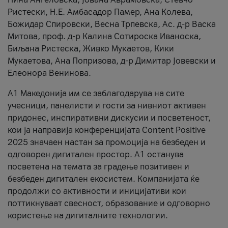
Ристески, Н.Е. Амбасадор Памер, Ана Колева,
Божидар Спировски, Весна Трпевска, Ас. д-р Васка
Митова, проф. д-р Калина Сотироска Иваноска,
Биљана Ристеска, Живко Мукаетов, Кики
Мукаетова, Ана Попризова, д-р Димитар Јовевски и
Елеонора Венинова.
А1 Македонија им се заблагодарува на сите
учесници, панелисти и гости за нивниот активен
придонес, инспиративни дискусии и посветеност,
кои ја направија конференцијата Content Positive
2025 значаен настан за промоција на безбеден и
одговорен дигитален простор. А1 останува
посветена на темата за градење позитивен и
безбеден дигитален екосистем. Компанијата ќе
продолжи со активности и иницијативи кои
поттикнуваат свесност, образование и одговорно
користење на дигиталните технологии.