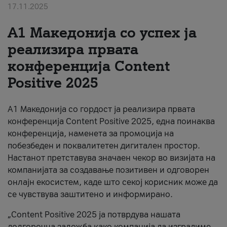
17.11.2025
За нас
А1 Македонија со успех ја
#ПодобарОнлајн
реализира првата
конференција Content
Positive 2025
А1 Македонија со гордост ја реализира првата
конференција Content Positive 2025, една поинаква
конференција, наменета за промоција на
побезбеден и поквалитетен дигитален простор.
Настанот претставува значаен чекор во визијата на
компанијата за создавање позитивен и одговорен
онлајн екосистем, каде што секој корисник може да
се чувствува заштитено и информирано.
„Content Positive 2025 ја потврдува нашата
долгорочна заложба како компанија да изградиме