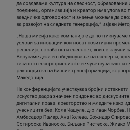
да создаваме култура на свесност, образование 
поединец, организација и креатор има улога во
заедничка одговорност и знаење можеме да ово
за развојот на следната генерација,“ изјави Ме
„Наша мисија како компанија е да поттикнуваме
услови за иновации кои носат позитивни промени
решенија, соработка и свесност, кои се клучни 
Веруваме дека со обединување на експерти, кре
така што секој корисник ќе се чувствува зашти
раководител на бизнис трансформација, корпор
Македонија.
На конференцијата учествуваа бројни истакнати 
искуство дадоа значаен придонес во дискусиите
дигитални права, креаторство и младите како ид
учесниците беа: Коле Чашуле, д-р Иван Чорбев, 
Амбасадор Памер, Ана Колева, Божидар Спировск
Сотироска Иваноска, Биљана Ристеска, Живко Му