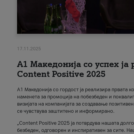
17.11.2025
А1 Македонија со успех ја
Content Positive 2025
А1 Македонија со гордост ја реализира првата к
наменета за промоција на побезбеден и поквали
визијата на компанијата за создавање позитивен
се чувствува заштитено и информирано.
„Content Positive 2025 ја потврдува нашата долг
безбеден, одговорен и инспиративен за сите. На