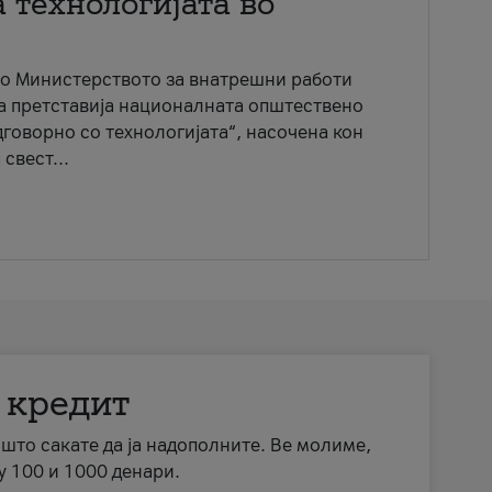
 технологијата во
со Министерството за внатрешни работи
ја претставија националната општествено
говорно со технологијата“, насочена кон
свест...
 кредит
а што сакате да ја надополните. Ве молиме,
у 100 и 1000 денари.