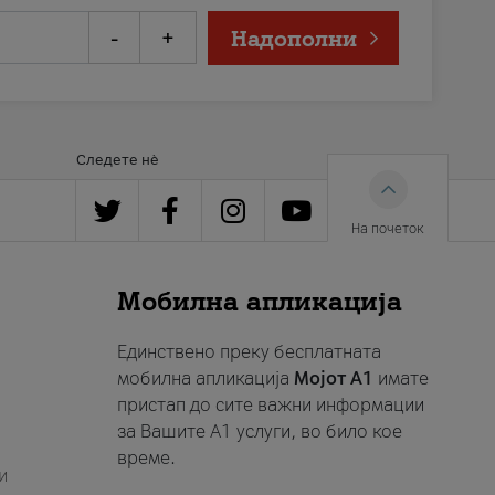
-
+
Надополни
Следете нè
На почеток
Мобилна апликација
Единствено преку бесплатната
мобилна апликација
Мојот A1
имате
пристап до сите важни информации
за Вашите A1 услуги, во било кое
време.
и