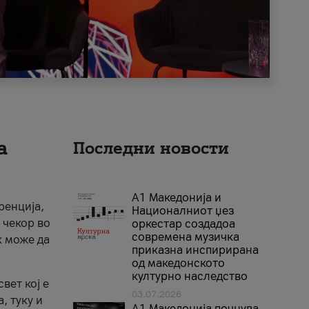
а
Последни новости
А1 Македонија и
ренција,
Националниот џез
 чекор во
оркестар создадоа
современа музичка
к може да
приказна инспирирана
од македонското
културно наследство
вет кој е
03.07.2026
, туку и
A1 Македонија почнува