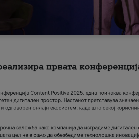
 реализира првата конференциј
онференција Content Positive 2025, една поинаква конфе
тетен дигитален простор. Настанот претставува значаен
 и одговорен онлајн екосистем, каде што секој корисни
орочна заложба како компанија да изградиме дигитален с
шата цел не е само да обезбедиме технолошка иновација