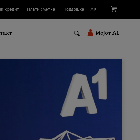
и кредит
Плати сметка
Поддршка
МК
такт
Мојот A1