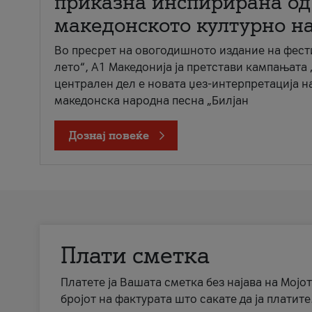
приказна инспирирана од
македонското културно н
Во пресрет на овогодишното издание на фест
лето“, А1 Македонија ја претстави кампањата 
централен дел е новата џез-интерпретација н
македонска народна песна „Билјан
Дознај повеќе
Плати сметка
Платете ја Вашата сметка без најава на Мојот
бројот на фактурата што сакате да ја платите