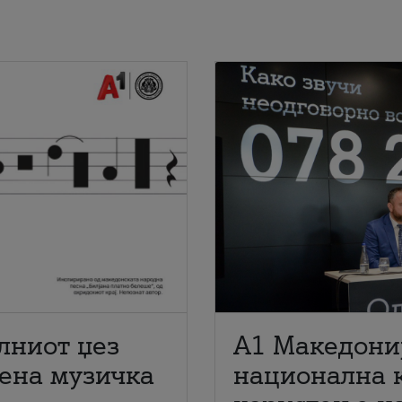
лниот џез
A1 Македони
мена музичка
национална 