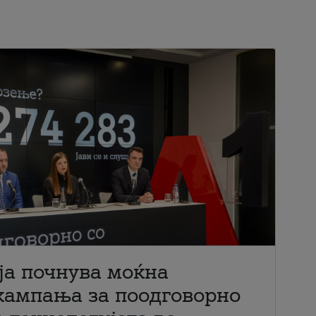
ја почнува моќна
кампања за поодговорно