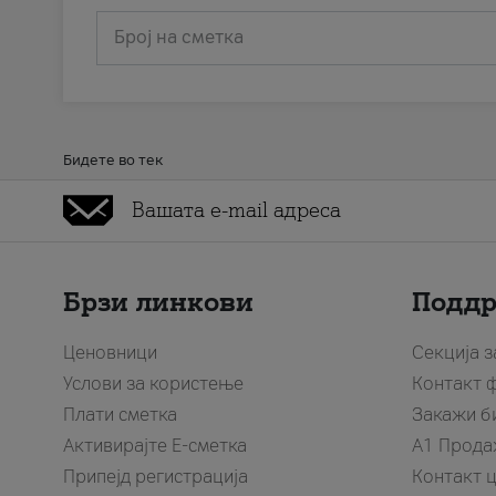
Број на сметка
Бидете во тек
Брзи линкови
Подд
Ценовници
Секција 
Услови за користење
Контакт 
Плати сметка
Закажи б
Активирајте Е-сметка
A1 Прода
Припејд регистрација
Контакт 