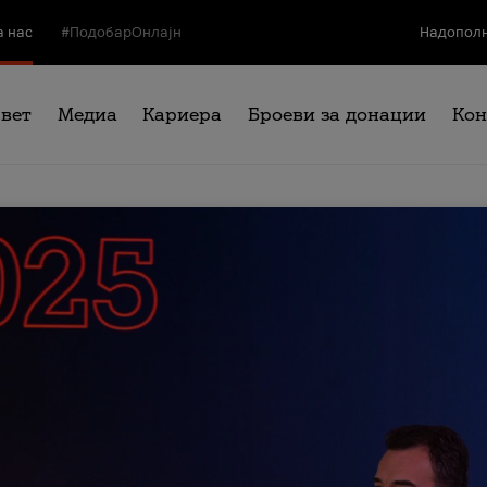
а нас
#ПодобарОнлајн
Надополн
свет
Медиа
Кариера
Броеви за донации
Кон