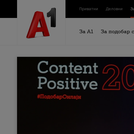
Приватни
Деловни
З
За А1
За подобар 