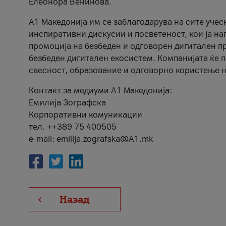
Елеонора Венинова.
А1 Македонија им се заблагодарува на сите учес
инспиративни дискусии и посветеност, кои ја на
промоција на безбеден и одговорен дигитален пр
безбеден дигитален екосистем. Компанијата ќе 
свесност, образование и одговорно користење н
Контакт за медиуми А1 Македонија:
Емилија Зографска
Корпоративни комуникации
тел. ++389 75 400505
e-mail: emilija.zografska@A1.mk
Назад