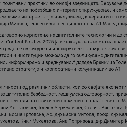
и позитивни практики во онлајн заедницата. Веруваме д
 градењето на побезбедно интернет опкружување, и само
зможиме интернет кој е инклузивен, доверлив и поттик
тодија Мирчев, Главен извршен директор на А1 Македониј
 одговорно користење на дигиталните технологии и да 
. Content Positive 2025 ја истакнува важноста на прак
за градење на сигурен и инспиративен онлајн екосистем.
атори и институции можеме да го обликуваме дигитални
тено, информирано и вреднувано,“ додаде Бранкица Толе
ативна стратегија и корпоративни комуникации во А1
личности од различни области, кои со својата експерти
 за дигитална безбедност, медиумска одговорност, прив
ни носители на позитивни промени во онлајн светот. М
Нина Ангеловска, Јована Аврамовска, Стевчо Ристески, Н
и, Весна Трпевска, Ас. д-р Васка Митова, проф. д-р Ка
каетов, Кики Мукаетова, Ана Попризова, д-р Димитар Ј