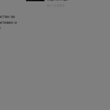
04.12.2025
астан за
зитивен и
т