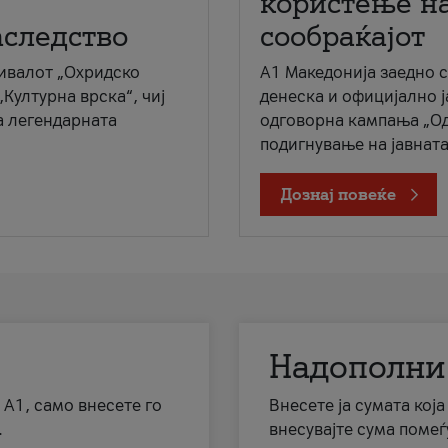
користење на
аследство
сообраќајот
ивалот „Охридско
A1 Македонија заедно 
„Културна врска“, чиј
денеска и официјално 
а легендарната
одговорна кампања „Од
подигнување на јавната 
Дознај повеќе
Надополни
 А1, само внесете го
Внесете ја сумата кој
.
внесувајте сума помеѓ