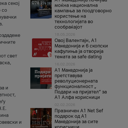
ека секој
моќна национална
 со
кампања за поодговорно
користење на
нувачки
технологијата во
а.
сообраќајот
18.05.2026
создадеме
Овој Валентајн, A1
тичните
Македонија и 6 скопски
кафулиња ја отворија
от свет
темата за safe dating
вска,
16.02.2026
А1 Македонија ја
претставува
револуционерната
функционалност „
за и
Подари на пријател“ за
атност,
А1 Алфа корисници
еѓу
02.02.2026
.Е.
Празничен A1 Net Sеf
лина
подарок од А1
Македонија за сите
овевски и
корисници