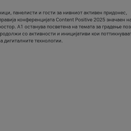
ници, панелисти и гости за нивниот активен придонес,
правија конференцијата Content Positive 2025 значаен н
остор. А1 останува посветена на темата за градење по
продолжи со активности и иницијативи кои поттикнуваа
а дигиталните технологии.