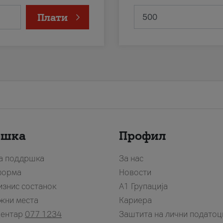
Плати
ршка
Профил
за поддршка
За нас
форма
Новости
изнис состанок
А1 Групација
жни места
Кариера
центар
077 1234
Заштита на лични податоц