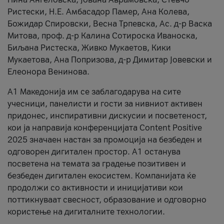
Ристески, Н.Е. Амбасадор Памер, Ана Колева,
Божидар Спировски, Весна Трпевска, Ас. д-р Васка
Митова, проф. д-р Калина Сотироска Иваноска,
Биљана Ристеска, Живко Мукаетов, Кики
Мукаетова, Ана Попризова, д-р Димитар Јовевски и
Елеонора Венинова.
А1 Македонија им се заблагодарува на сите
учесници, панелисти и гости за нивниот активен
придонес, инспиративни дискусии и посветеност,
кои ја направија конференцијата Content Positive
2025 значаен настан за промоција на безбеден и
одговорен дигитален простор. А1 останува
посветена на темата за градење позитивен и
безбеден дигитален екосистем. Компанијата ќе
продолжи со активности и иницијативи кои
поттикнуваат свесност, образование и одговорно
користење на дигиталните технологии.