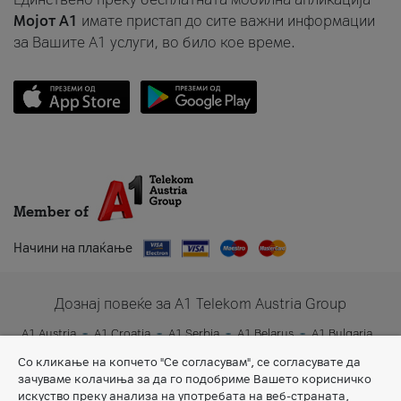
Мојот A1
имате пристап до сите важни информации
за Вашите A1 услуги, во било кое време.
Member of
Начини на плаќање
Дознај повеќе за A1 Telekom Austria Group
A1 Austria
A1 Croatia
A1 Serbia
A1 Belarus
A1 Bulgaria
A1 Slovenia
A1 Digital
Со кликање на копчето "Се согласувам", се согласувате да
зачуваме колачиња за да го подобриме Вашето корисничко
искуство преку анализа на употребата на веб-страната,