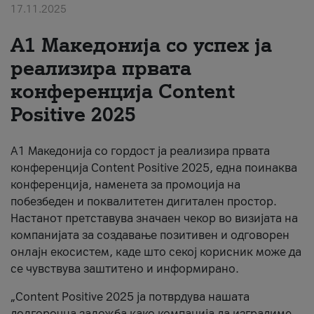
17.11.2025
За нас
А1 Македонија со успех ја
#ПодобарОнлајн
реализира првата
конференција Content
Positive 2025
А1 Македонија со гордост ја реализира првата
конференција Content Positive 2025, една поинаква
конференција, наменета за промоција на
побезбеден и поквалитетен дигитален простор.
Настанот претставува значаен чекор во визијата на
компанијата за создавање позитивен и одговорен
онлајн екосистем, каде што секој корисник може да
се чувствува заштитено и информирано.
„Content Positive 2025 ја потврдува нашата
долгорочна заложба како компанија да изградиме