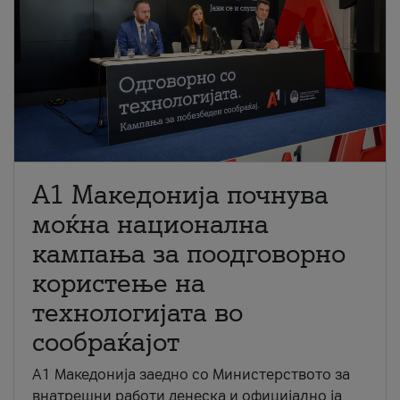
A1 Македонија почнува
моќна национална
кампања за поодговорно
користење на
технологијата во
сообраќајот
A1 Македонија заедно со Министерството за
внатрешни работи денеска и официјално ја