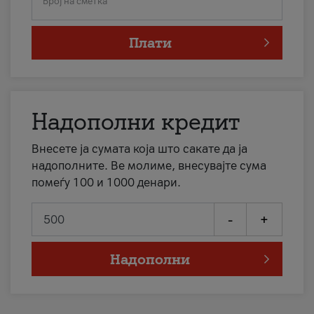
Број на сметка
Плати
Надополни кредит
Внесете ја сумата која што сакате да ја
надополните. Ве молиме, внесувајте сума
помеѓу 100 и 1000 денари.
-
+
Надополни