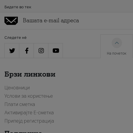
Бидете во тек
Следете нè
На почеток
Брзи линкови
Ценовници
Услови за користење
Плати сметка
Активирајте Е-сметка
Припејд регистрација