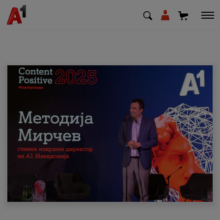
МК
EN
SQ
Приватни
Деловни
Поддршка
Надополни кредит
Плати сметка