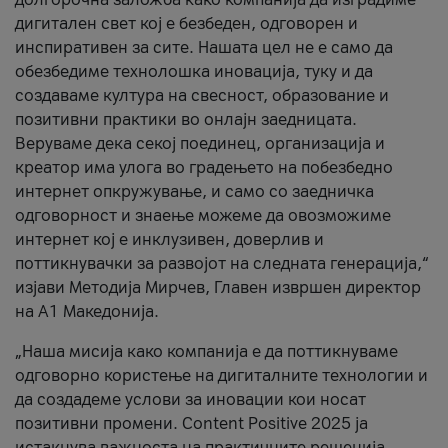
дигитален свет кој е безбеден, одговорен и
инспиративен за сите. Нашата цел не е само да
обезбедиме технолошка иновација, туку и да
создаваме култура на свесност, образование и
позитивни практики во онлајн заедницата.
Веруваме дека секој поединец, организација и
креатор има улога во градењето на побезбедно
интернет опкружување, и само со заедничка
одговорност и знаење можеме да овозможиме
интернет кој е инклузивен, доверлив и
поттикнувачки за развојот на следната генерација,“
изјави Методија Мирчев, Главен извршен директор
на А1 Македонија.
„Наша мисија како компанија е да поттикнуваме
одговорно користење на дигиталните технологии и
да создадеме услови за иновации кои носат
позитивни промени. Content Positive 2025 ја
истакнува важноста на практичните решенија,