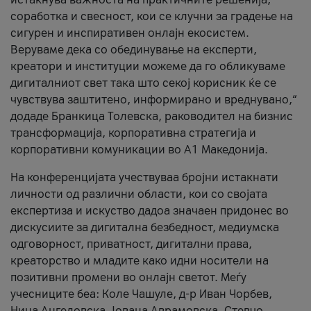
соработка и свесност, кои се клучни за градење на
сигурен и инспиративен онлајн екосистем.
Веруваме дека со обединување на експерти,
креатори и институции можеме да го обликуваме
дигиталниот свет така што секој корисник ќе се
чувствува заштитено, информирано и вреднувано,“
додаде Бранкица Толевска, раководител на бизнис
трансформација, корпоративна стратегија и
корпоративни комуникации во А1 Македонија.
На конференцијата учествуваа бројни истакнати
личности од различни области, кои со својата
експертиза и искуство дадоа значаен придонес во
дискусиите за дигитална безбедност, медиумска
одговорност, приватност, дигитални права,
креаторство и младите како идни носители на
позитивни промени во онлајн светот. Меѓу
учесниците беа: Коле Чашуле, д-р Иван Чорбев,
Нина Ангеловска, Јована Аврамовска, Стевчо