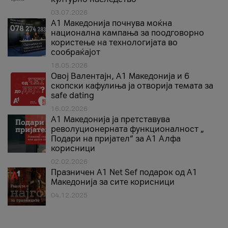
03.07.2026
A1 Македонија почнува моќна
национална кампања за поодговорно
користење на технологијата во
сообраќајот
18.05.2026
Овој Валентајн, A1 Македонија и 6
скопски кафулиња ја отворија темата за
safe dating
16.02.2026
А1 Македонија ја претставува
револуционерната функционалност „
Подари на пријател“ за А1 Алфа
корисници
02.02.2026
Празничен A1 Net Sеf подарок од А1
Македонија за сите корисници
04.12.2025