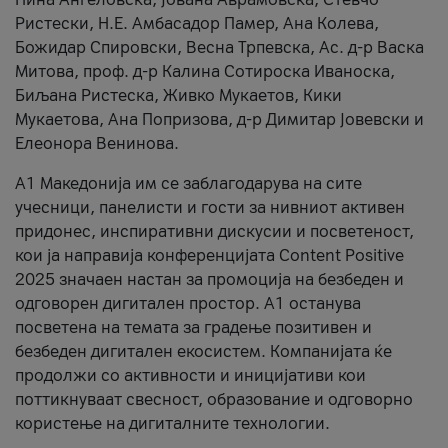
Ристески, Н.Е. Амбасадор Памер, Ана Колева,
Божидар Спировски, Весна Трпевска, Ас. д-р Васка
Митова, проф. д-р Калина Сотироска Иваноска,
Биљана Ристеска, Живко Мукаетов, Кики
Мукаетова, Ана Попризова, д-р Димитар Јовевски и
Елеонора Венинова.
А1 Македонија им се заблагодарува на сите
учесници, панелисти и гости за нивниот активен
придонес, инспиративни дискусии и посветеност,
кои ја направија конференцијата Content Positive
2025 значаен настан за промоција на безбеден и
одговорен дигитален простор. А1 останува
посветена на темата за градење позитивен и
безбеден дигитален екосистем. Компанијата ќе
продолжи со активности и иницијативи кои
поттикнуваат свесност, образование и одговорно
користење на дигиталните технологии.