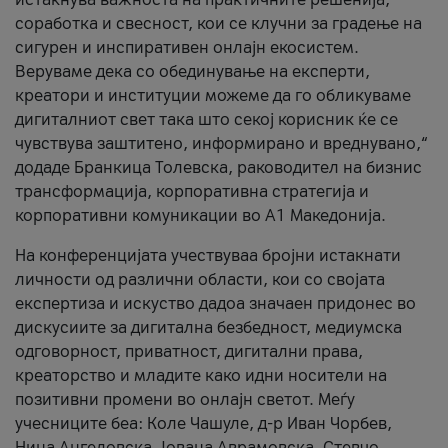
соработка и свесност, кои се клучни за градење на
сигурен и инспиративен онлајн екосистем.
Веруваме дека со обединување на експерти,
креатори и институции можеме да го обликуваме
дигиталниот свет така што секој корисник ќе се
чувствува заштитено, информирано и вреднувано,“
додаде Бранкица Толевска, раководител на бизнис
трансформација, корпоративна стратегија и
корпоративни комуникации во А1 Македонија.
На конференцијата учествуваа бројни истакнати
личности од различни области, кои со својата
експертиза и искуство дадоа значаен придонес во
дискусиите за дигитална безбедност, медиумска
одговорност, приватност, дигитални права,
креаторство и младите како идни носители на
позитивни промени во онлајн светот. Меѓу
учесниците беа: Коле Чашуле, д-р Иван Чорбев,
Нина Ангеловска, Јована Аврамовска, Стевчо