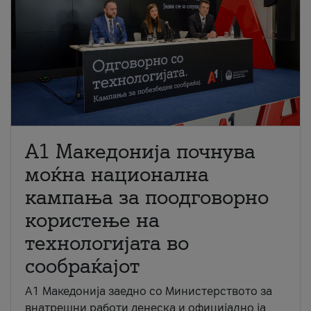
A1 Македонија почнува
моќна национална
кампања за поодговорно
користење на
технологијата во
сообраќајот
A1 Македонија заедно со Министерството за
внатрешни работи денеска и официјално ја