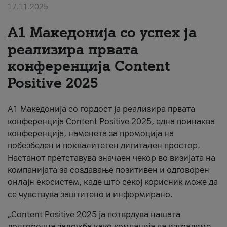
17.11.2025
За нас
А1 Македонија со успех ја
#ПодобарОнлајн
реализира првата
конференција Content
Positive 2025
А1 Македонија со гордост ја реализира првата
конференција Content Positive 2025, една поинаква
конференција, наменета за промоција на
побезбеден и поквалитетен дигитален простор.
Настанот претставува значаен чекор во визијата на
компанијата за создавање позитивен и одговорен
онлајн екосистем, каде што секој корисник може да
се чувствува заштитено и информирано.
„Content Positive 2025 ја потврдува нашата
долгорочна заложба како компанија да изградиме