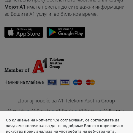
Мојот A1
имате пристап до сите важни информации
за Вашите A1 услуги, во било кое време.
Member of
Начини на плаќање
Дознај повеќе за A1 Telekom Austria Group
A1 Austria
A1 Croatia
A1 Serbia
A1 Belarus
A1 Bulgaria
A1 Slovenia
A1 Digital
Со кликање на копчето "Се согласувам", се согласувате да
зачуваме колачиња за да го подобриме Вашето корисничко
искуство преку анализа на употребата на веб-страната,