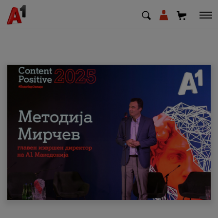
МК
EN
SQ
Приватни
Деловни
Поддршка
Надополни кредит
Плати сметка