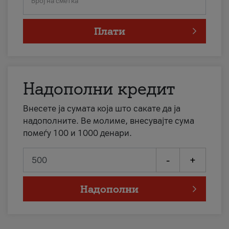
Број на сметка
Плати
Надополни кредит
Внесете ја сумата која што сакате да ја
надополните. Ве молиме, внесувајте сума
помеѓу 100 и 1000 денари.
-
+
Надополни