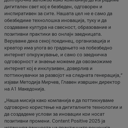
дигитален свет кој е безбеден, одговорен и
инспиративен за сите. Нашата цел не е само да
обезбедиме технолошка иновација, туку и да
создаваме култура на свесност, образование и
позитивни практики во онлајн заедницата.
Веруваме дека секој поединец, организација и
креатор има улога во градењето на побезбедно
интернет опкружување, и само со заедничка
одговорност и знаење можеме да овозможиме
интернет кој е инклузивен, доверлив и
поттикнувачки за развојот на следната генерација,“
изјави Методија Мирчев, Главен извршен директор
на А1 Македонија.
„Наша мисија како компанија е да поттикнуваме
одговорно користење на дигиталните технологии и
да создадеме услови за иновации кои носат
позитивни промени. Content Positive 2025 ја
истакнува важноста на практичните решенија,