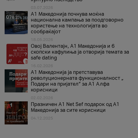
03.07.2026
A1 Македонија почнува моќна
национална кампања за поодговорно
користење на технологијата во
сообраќајот
18.05.2026
Овој Валентајн, A1 Македонија и 6
скопски кафулиња ја отворија темата за
safe dating
16.02.2026
А1 Македонија ја претставува
револуционерната функционалност „
Подари на пријател“ за А1 Алфа
корисници
02.02.2026
Празничен A1 Net Sеf подарок од А1
Македонија за сите корисници
04.12.2025