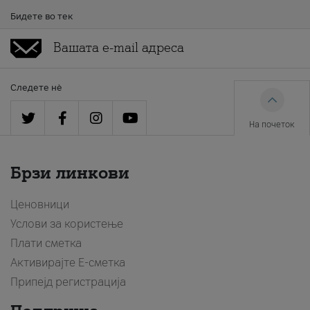
Бидете во тек
Следете нè
На почеток
Брзи линкови
Ценовници
Услови за користење
Плати сметка
Активирајте Е-сметка
Припејд регистрација