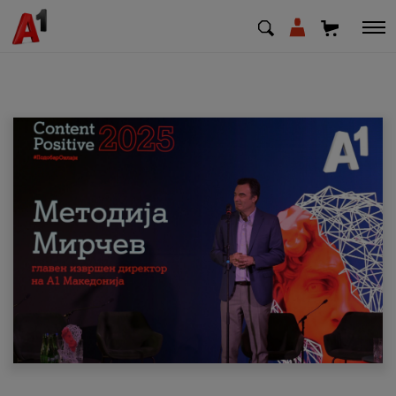
МК
EN
SQ
Приватни
Деловни
Поддршка
Надополни кредит
Плати сметка