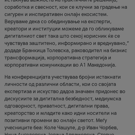
соработка и свесност, кои се клучни за градење на
сигурен и инспиративен онлајн екосистем.
Веруваме дека со обединување на експерти,
креатори и институции можеме да го обликуваме
дигиталниот свет така што секој корисник ќе се
чувствува заштитено, информирано и вреднувано,“
додаде Бранкица Толевска, раководител на бизнис
трансформација, корпоративна стратегија и
корпоративни комуникации во А1 Македонија.
На конференцијата учествуваа бројни истакнати
личности од различни области, кои со својата
експертиза и искуство дадоа значаен придонес во
дискусиите за дигитална безбедност, медиумска
одговорност, приватност, дигитални права,
креаторство и младите како идни носители на
позитивни промени во онлајн светот. Меѓу
учесниците беа: Коле Чашуле, д-р Иван Чорбев,
Нина Ангеловска, Јована Аврамовска, Стевчо