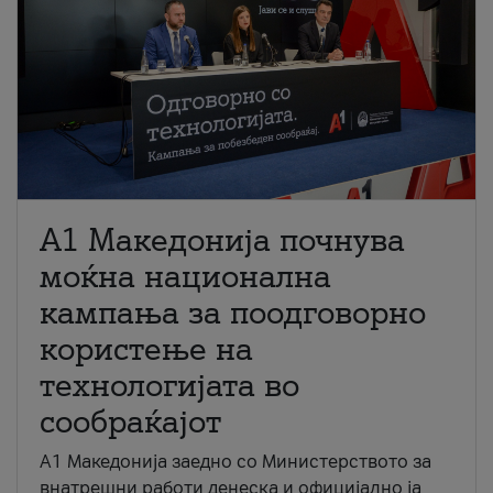
A1 Македонија почнува
моќна национална
кампања за поодговорно
користење на
технологијата во
сообраќајот
A1 Македонија заедно со Министерството за
внатрешни работи денеска и официјално ја