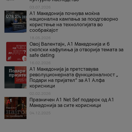
03.07.2026
A1 Македонија почнува моќна
национална кампања за поодговорно
користење на технологијата во
сообраќајот
18.05.2026
Овој Валентајн, A1 Македонија и 6
скопски кафулиња ја отворија темата за
safe dating
16.02.2026
А1 Македонија ја претставува
револуционерната функционалност „
Подари на пријател“ за А1 Алфа
корисници
02.02.2026
Празничен A1 Net Sеf подарок од А1
Македонија за сите корисници
04.12.2025