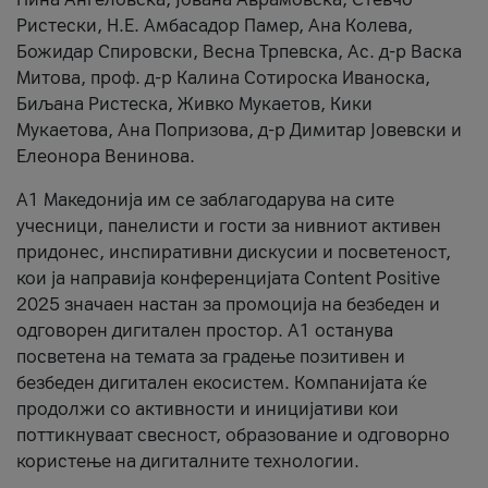
Ристески, Н.Е. Амбасадор Памер, Ана Колева,
Божидар Спировски, Весна Трпевска, Ас. д-р Васка
Митова, проф. д-р Калина Сотироска Иваноска,
Биљана Ристеска, Живко Мукаетов, Кики
Мукаетова, Ана Попризова, д-р Димитар Јовевски и
Елеонора Венинова.
А1 Македонија им се заблагодарува на сите
учесници, панелисти и гости за нивниот активен
придонес, инспиративни дискусии и посветеност,
кои ја направија конференцијата Content Positive
2025 значаен настан за промоција на безбеден и
одговорен дигитален простор. А1 останува
посветена на темата за градење позитивен и
безбеден дигитален екосистем. Компанијата ќе
продолжи со активности и иницијативи кои
поттикнуваат свесност, образование и одговорно
користење на дигиталните технологии.