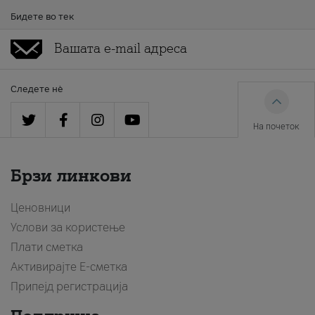
Бидете во тек
Следете нè
На почеток
Брзи линкови
Ценовници
Услови за користење
Плати сметка
Активирајте Е-сметка
Припејд регистрација