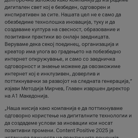
дигитален свет кој е безбеден, одговорен и
инспиративен за сите. Нашата цел не е само да
обезбедиме технолошка иновација, туку и да
создаваме култура на свесност, образование и
позитивни практики во онлајн заедницата.
Веруваме дека секој поединец, организација и
креатор има улога во градењето на побезбедно
интернет опкружување, и само со заедничка
одговорност и знаење можеме да овозможиме
интернет кој е инклузивен, доверлив и
поттикнувачки за развојот на следната генерација,“
изјави Методија Мирчев, Главен извршен директор
на А1 Македонија.
„Наша мисија како компанија е да поттикнуваме
одговорно користење на дигиталните технологии и
да создадеме услови за иновации кои носат
позитивни промени. Content Positive 2025 ја
истакнува важноста на практичните решенија,