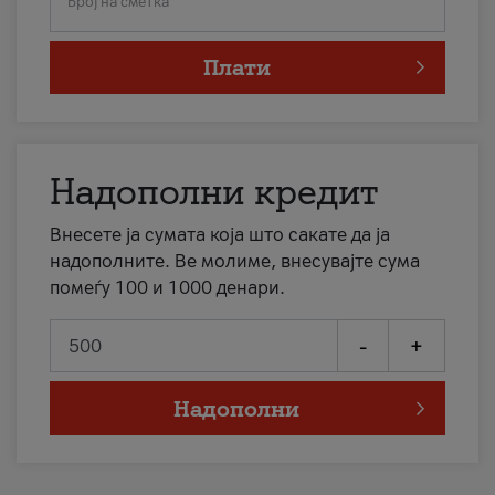
Број на сметка
Плати
Надополни кредит
Внесете ја сумата која што сакате да ја
надополните. Ве молиме, внесувајте сума
помеѓу 100 и 1000 денари.
-
+
Надополни