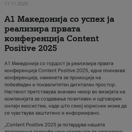
17.11.2025
За нас
А1 Македонија со успех ја
#ПодобарОнлајн
реализира првата
конференција Content
Positive 2025
А1 Македонија со гордост ја реализира првата
конференција Content Positive 2025, една поинаква
конференција, наменета за промоција на
побезбеден и поквалитетен дигитален простор.
Настанот претставува значаен чекор во визијата на
компанијата за создавање позитивен и одговорен
онлајн екосистем, каде што секој корисник може да
се чувствува заштитено и информирано.
„Content Positive 2025 ја потврдува нашата
долгорочна заложба како компанија да изградиме