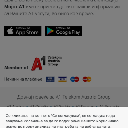
Мојот A1
имате пристап до сите важни информации
за Вашите A1 услуги, во било кое време.
Member of
Начини на плаќање
Дознај повеќе за A1 Telekom Austria Group
A1 Austria
A1 Croatia
A1 Serbia
A1 Belarus
A1 Bulgaria
A1 Slovenia
A1 Digital
Со кликање на копчето "Се согласувам", се согласувате да
зачуваме колачиња за да го подобриме Вашето корисничко
искуство преку анализа на употребата на веб-страната,