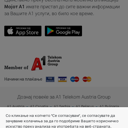
Мојот A1
имате пристап до сите важни информации
за Вашите A1 услуги, во било кое време.
Member of
Начини на плаќање
Дознај повеќе за A1 Telekom Austria Group
A1 Austria
A1 Croatia
A1 Serbia
A1 Belarus
A1 Bulgaria
A1 Slovenia
A1 Digital
Со кликање на копчето "Се согласувам", се согласувате да
зачуваме колачиња за да го подобриме Вашето корисничко
искуство преку анализа на употребата на веб-страната,