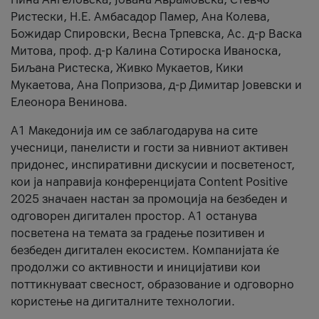
Ристески, Н.Е. Амбасадор Памер, Ана Колева,
Божидар Спировски, Весна Трпевска, Ас. д-р Васка
Митова, проф. д-р Калина Сотироска Иваноска,
Биљана Ристеска, Живко Мукаетов, Кики
Мукаетова, Ана Попризова, д-р Димитар Јовевски и
Елеонора Венинова.
А1 Македонија им се заблагодарува на сите
учесници, панелисти и гости за нивниот активен
придонес, инспиративни дискусии и посветеност,
кои ја направија конференцијата Content Positive
2025 значаен настан за промоција на безбеден и
одговорен дигитален простор. А1 останува
посветена на темата за градење позитивен и
безбеден дигитален екосистем. Компанијата ќе
продолжи со активности и иницијативи кои
поттикнуваат свесност, образование и одговорно
користење на дигиталните технологии.