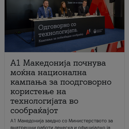
A1 Македонија почнува
моќна национална
кампања за поодговорно
користење на
технологијата во
сообраќајот
A1 Македонија заедно со Министерството за
внатрешни работи денеска и официјално ја