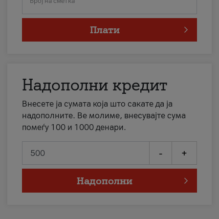
Број на сметка
Плати
Надополни кредит
Внесете ја сумата која што сакате да ја
надополните. Ве молиме, внесувајте сума
помеѓу 100 и 1000 денари.
-
+
Надополни