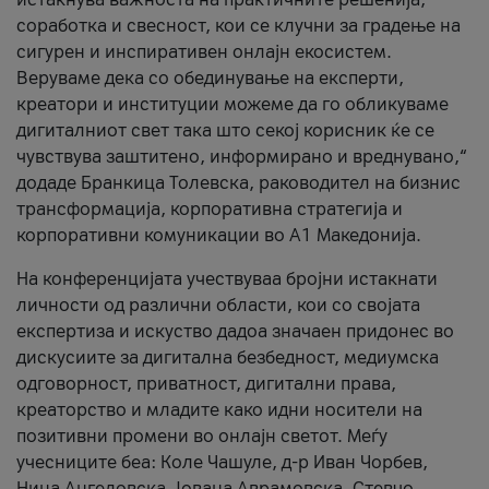
соработка и свесност, кои се клучни за градење на
сигурен и инспиративен онлајн екосистем.
Веруваме дека со обединување на експерти,
креатори и институции можеме да го обликуваме
дигиталниот свет така што секој корисник ќе се
чувствува заштитено, информирано и вреднувано,“
додаде Бранкица Толевска, раководител на бизнис
трансформација, корпоративна стратегија и
корпоративни комуникации во А1 Македонија.
На конференцијата учествуваа бројни истакнати
личности од различни области, кои со својата
експертиза и искуство дадоа значаен придонес во
дискусиите за дигитална безбедност, медиумска
одговорност, приватност, дигитални права,
креаторство и младите како идни носители на
позитивни промени во онлајн светот. Меѓу
учесниците беа: Коле Чашуле, д-р Иван Чорбев,
Нина Ангеловска, Јована Аврамовска, Стевчо