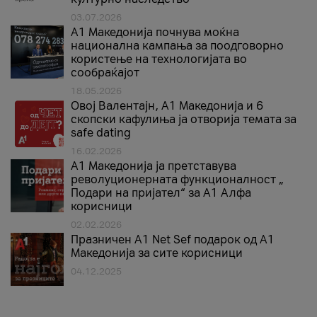
03.07.2026
A1 Македонија почнува моќна
национална кампања за поодговорно
користење на технологијата во
сообраќајот
18.05.2026
Овој Валентајн, A1 Македонија и 6
скопски кафулиња ја отворија темата за
safe dating
16.02.2026
А1 Македонија ја претставува
револуционерната функционалност „
Подари на пријател“ за А1 Алфа
корисници
02.02.2026
Празничен A1 Net Sеf подарок од А1
Македонија за сите корисници
04.12.2025