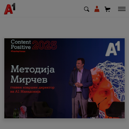
МК
EN
SQ
Приватни
Деловни
Поддршка
Надополни кредит
Плати сметка