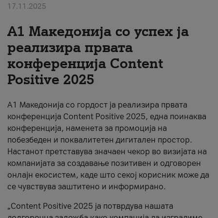
17.11.2025
За нас
А1 Македонија со успех ја
#ПодобарОнлајн
реализира првата
конференција Content
Positive 2025
А1 Македонија со гордост ја реализира првата
конференција Content Positive 2025, една поинаква
конференција, наменета за промоција на
побезбеден и поквалитетен дигитален простор.
Настанот претставува значаен чекор во визијата на
компанијата за создавање позитивен и одговорен
онлајн екосистем, каде што секој корисник може да
се чувствува заштитено и информирано.
„Content Positive 2025 ја потврдува нашата
долгорочна заложба како компанија да изградиме