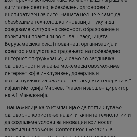
дигитален свет кој е безбеден, одговорен и
инспиративен за сите. Нашата цел не е само да
обезбедиме технолошка иновација, туку и да
создаваме култура на свесност, образование и
позитивни практики во онлајн заедницата.
Веруваме дека секој поединец, организација и
креатор има улога во градењето на побезбедно
интернет опкружување, и само со заедничка
одговорност и знаење можеме да овозможиме
интернет кој е инклузивен, доверлив и
поттикнувачки за развојот на следната генерација,“
изјави Методија Мирчев, Главен извршен директор
на А1 Македонија.
„Наша мисија како компанија е да поттикнуваме
одговорно користење на дигиталните технологии и
да создадеме услови за иновации кои носат
позитивни промени. Content Positive 2025 ја
истакнува важноста на практичните решенија,