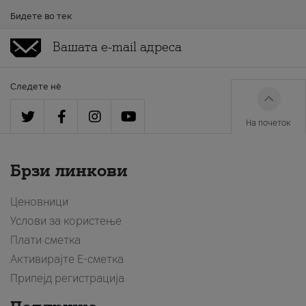
Бидете во тек
Следете нè
На почеток
Брзи линкови
Ценовници
Услови за користење
Плати сметка
Активирајте Е-сметка
Припејд регистрација