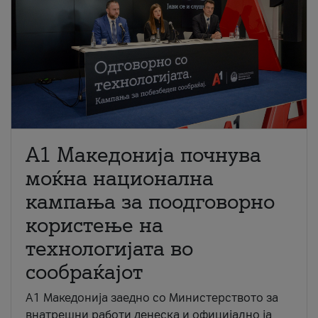
A1 Македонија почнува
моќна национална
кампања за поодговорно
користење на
технологијата во
сообраќајот
A1 Македонија заедно со Министерството за
внатрешни работи денеска и официјално ја