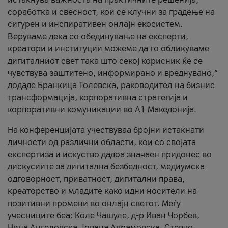
соработка и свесност, кои се клучни за градење на
сигурен и инспиративен онлајн екосистем.
Веруваме дека со обединување на експерти,
креатори и институции можеме да го обликуваме
дигиталниот свет така што секој корисник ќе се
чувствува заштитено, информирано и вреднувано,“
додаде Бранкица Толевска, раководител на бизнис
трансформација, корпоративна стратегија и
корпоративни комуникации во А1 Македонија.
На конференцијата учествуваа бројни истакнати
личности од различни области, кои со својата
експертиза и искуство дадоа значаен придонес во
дискусиите за дигитална безбедност, медиумска
одговорност, приватност, дигитални права,
креаторство и младите како идни носители на
позитивни промени во онлајн светот. Меѓу
учесниците беа: Коле Чашуле, д-р Иван Чорбев,
Нина Ангеловска, Јована Аврамовска, Стевчо