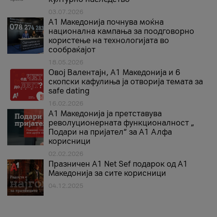
03.07.2026
A1 Македонија почнува моќна
национална кампања за поодговорно
користење на технологијата во
сообраќајот
18.05.2026
Овој Валентајн, A1 Македонија и 6
скопски кафулиња ја отворија темата за
safe dating
16.02.2026
А1 Македонија ја претставува
револуционерната функционалност „
Подари на пријател“ за А1 Алфа
корисници
02.02.2026
Празничен A1 Net Sеf подарок од А1
Македонија за сите корисници
04.12.2025