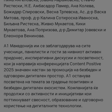
Ристески, Н.Е. Амбасадор Памер, Ана Колева,
Божидар Спировски, Весна Трпевска, Ас. д-р Васка
Митова, проф. д-р Калина Сотироска Иваноска,
Биљана Ристеска, Живко Мукаетов, Кики
Мукаетова, Ана Попризова, д-р Димитар Јовевски и
Елеонора Венинова.
А1 Македонија им се заблагодарува на сите
учесници, панелисти и гости за нивниот активен
придонес, инспиративни дискусии и посветеност,
кои ја направија конференцијата Content Positive
2025 значаен настан за промоција на безбеден и
одговорен дигитален простор. А1 останува
посветена на темата за градење позитивен и
безбеден дигитален екосистем. Компанијата ќе
продолжи со активности и иницијативи кои
поттикнуваат свесност, образование и одговорно
користење на дигиталните технологии.