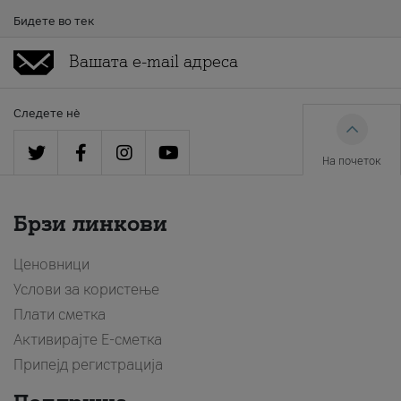
Бидете во тек
Следете нè
На почеток
Брзи линкови
Ценовници
Услови за користење
Плати сметка
Активирајте Е-сметка
Припејд регистрација