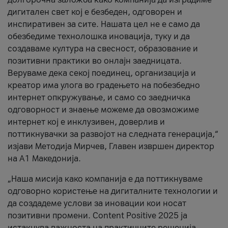
дигитален свет кој е безбеден, одговорен и
инспиративен за сите. Нашата цел не е само да
обезбедиме технолошка иновација, туку и да
создаваме култура на свесност, образование и
позитивни практики во онлајн заедницата.
Веруваме дека секој поединец, организација и
креатор има улога во градењето на побезбедно
интернет опкружување, и само со заедничка
одговорност и знаење можеме да овозможиме
интернет кој е инклузивен, доверлив и
поттикнувачки за развојот на следната генерација,“
изјави Методија Мирчев, Главен извршен директор
на А1 Македонија.
„Наша мисија како компанија е да поттикнуваме
одговорно користење на дигиталните технологии и
да создадеме услови за иновации кои носат
позитивни промени. Content Positive 2025 ја
истакнува важноста на практичните решенија,