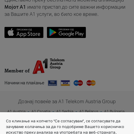
Мојот A1
имате пристап до сите важни информации
за Вашите A1 услуги, во било кое време.
Member of
Начини на плаќање
Дознај повеќе за A1 Telekom Austria Group
A1 Austria
A1 Croatia
A1 Serbia
A1 Belarus
A1 Bulgaria
A1 Slovenia
A1 Digital
Со кликање на копчето "Се согласувам", се согласувате да
зачуваме колачиња за да го подобриме Вашето корисничко
искуство преку анализа на употребата на веб-страната,