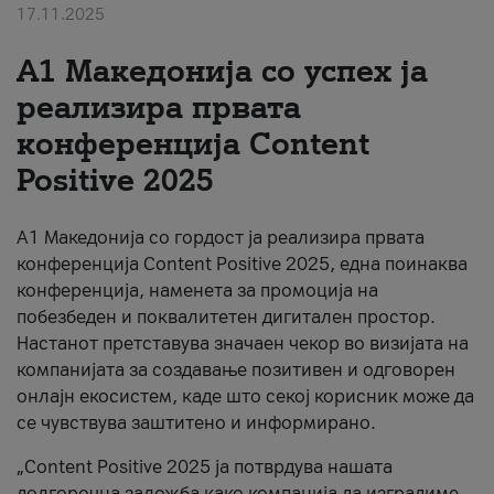
17.11.2025
За нас
А1 Македонија со успех ја
#ПодобарОнлајн
реализира првата
конференција Content
Positive 2025
А1 Македонија со гордост ја реализира првата
конференција Content Positive 2025, една поинаква
конференција, наменета за промоција на
побезбеден и поквалитетен дигитален простор.
Настанот претставува значаен чекор во визијата на
компанијата за создавање позитивен и одговорен
онлајн екосистем, каде што секој корисник може да
се чувствува заштитено и информирано.
„Content Positive 2025 ја потврдува нашата
долгорочна заложба како компанија да изградиме