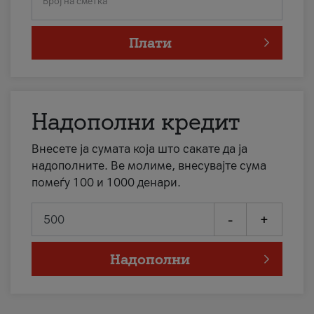
Број на сметка
Плати
Надополни кредит
Внесете ја сумата која што сакате да ја
надополните. Ве молиме, внесувајте сума
помеѓу 100 и 1000 денари.
-
+
Надополни