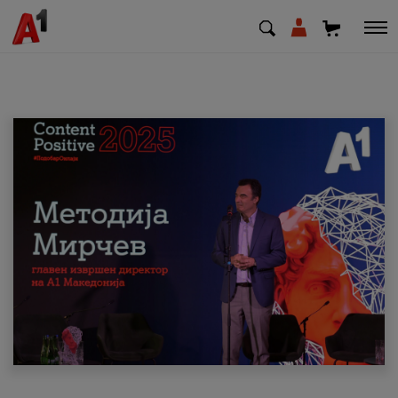
МК
EN
SQ
Приватни
Деловни
Поддршка
Надополни кредит
Плати сметка