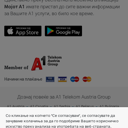
Мојот A1
имате пристап до сите важни информации
за Вашите A1 услуги, во било кое време.
Member of
Начини на плаќање
Дознај повеќе за A1 Telekom Austria Group
A1 Austria
A1 Croatia
A1 Serbia
A1 Belarus
A1 Bulgaria
A1 Slovenia
A1 Digital
Со кликање на копчето "Се согласувам", се согласувате да
зачуваме колачиња за да го подобриме Вашето корисничко
искуство преку анализа на употребата на веб-страната,