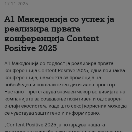
17.11.2025
За нас
А1 Македонија со успех ја
#ПодобарОнлајн
реализира првата
конференција Content
Positive 2025
А1 Македонија со гордост ја реализира првата
конференција Content Positive 2025, една поинаква
конференција, наменета за промоција на
побезбеден и поквалитетен дигитален простор.
Настанот претставува значаен чекор во визијата на
компанијата за создавање позитивен и одговорен
онлајн екосистем, каде што секој корисник може да
се чувствува заштитено и информирано.
„Content Positive 2025 ја потврдува нашата
долгорочна заложба како компанија да изградиме