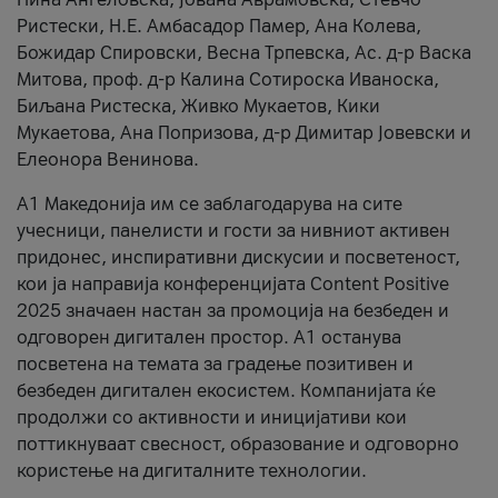
Ристески, Н.Е. Амбасадор Памер, Ана Колева,
Божидар Спировски, Весна Трпевска, Ас. д-р Васка
Митова, проф. д-р Калина Сотироска Иваноска,
Биљана Ристеска, Живко Мукаетов, Кики
Мукаетова, Ана Попризова, д-р Димитар Јовевски и
Елеонора Венинова.
А1 Македонија им се заблагодарува на сите
учесници, панелисти и гости за нивниот активен
придонес, инспиративни дискусии и посветеност,
кои ја направија конференцијата Content Positive
2025 значаен настан за промоција на безбеден и
одговорен дигитален простор. А1 останува
посветена на темата за градење позитивен и
безбеден дигитален екосистем. Компанијата ќе
продолжи со активности и иницијативи кои
поттикнуваат свесност, образование и одговорно
користење на дигиталните технологии.