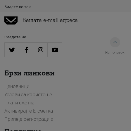
Бидете во тек
Следете нè
На почеток
Брзи линкови
Ценовници
Услови за користење
Плати сметка
Активирајте Е-сметка
Припејд регистрација