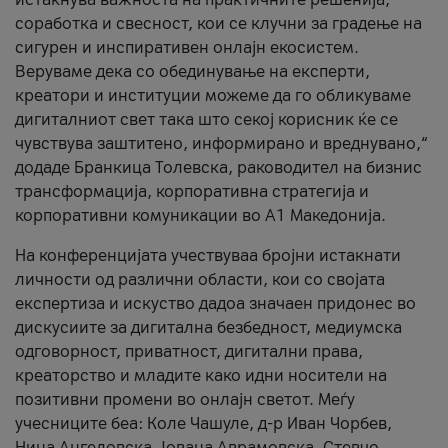
соработка и свесност, кои се клучни за градење на
сигурен и инспиративен онлајн екосистем.
Веруваме дека со обединување на експерти,
креатори и институции можеме да го обликуваме
дигиталниот свет така што секој корисник ќе се
чувствува заштитено, информирано и вреднувано,“
додаде Бранкица Толевска, раководител на бизнис
трансформација, корпоративна стратегија и
корпоративни комуникации во А1 Македонија.
На конференцијата учествуваа бројни истакнати
личности од различни области, кои со својата
експертиза и искуство дадоа значаен придонес во
дискусиите за дигитална безбедност, медиумска
одговорност, приватност, дигитални права,
креаторство и младите како идни носители на
позитивни промени во онлајн светот. Меѓу
учесниците беа: Коле Чашуле, д-р Иван Чорбев,
Нина Ангеловска, Јована Аврамовска, Стевчо