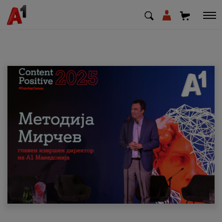
МК
EN
SQ
Приватни
Деловни
Поддршка
Надополни кредит
Плати сметка