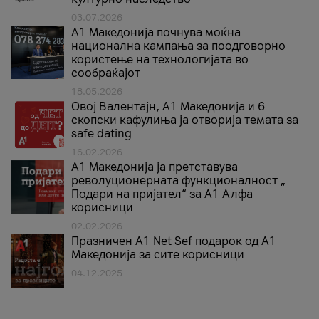
03.07.2026
A1 Македонија почнува моќна
национална кампања за поодговорно
користење на технологијата во
сообраќајот
18.05.2026
Овој Валентајн, A1 Македонија и 6
скопски кафулиња ја отворија темата за
safe dating
16.02.2026
А1 Македонија ја претставува
револуционерната функционалност „
Подари на пријател“ за А1 Алфа
корисници
02.02.2026
Празничен A1 Net Sеf подарок од А1
Македонија за сите корисници
04.12.2025