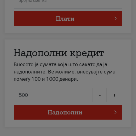
Број на сметка
Плати
Надополни кредит
Внесете ја сумата која што сакате да ја
надополните. Ве молиме, внесувајте сума
помеѓу 100 и 1000 денари.
-
+
Надополни