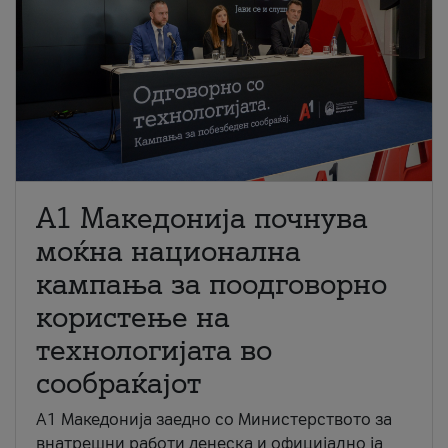
A1 Македонија почнува
моќна национална
кампања за поодговорно
користење на
технологијата во
сообраќајот
A1 Македонија заедно со Министерството за
внатрешни работи денеска и официјално ја