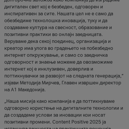
дигитален свет кој е безбеден, одговорен и
инспиративен за сите. Нашата цел не е само да
обезбедиме технолошка иновација, туку и да
создаваме култура на свесност, образование и
позитивни практики во онлајн заедницата.
Веруваме дека секој поединец, организација и
креатор има улога во градењето на побезбедно
интернет опкружување, и само со заедничка
одговорност и знаење можеме да овозможиме
интернет кој е инклузивен, доверлив и
поттикнувачки за развојот на следната генерација,“
изјави Методија Мирчев, Главен извршен директор
на А1 Македонија.
„Наша мисија како компанија е да поттикнуваме
одговорно користење на дигиталните технологии и
да создадеме услови за иновации кои носат
позитивни промени. Content Positive 2025 ја
истакнува важноста на практичните решенија,