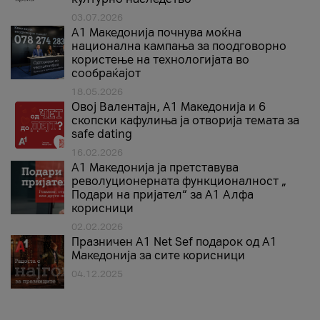
03.07.2026
A1 Македонија почнува моќна
национална кампања за поодговорно
користење на технологијата во
сообраќајот
18.05.2026
Овој Валентајн, A1 Македонија и 6
скопски кафулиња ја отворија темата за
safe dating
16.02.2026
А1 Македонија ја претставува
револуционерната функционалност „
Подари на пријател“ за А1 Алфа
корисници
02.02.2026
Празничен A1 Net Sеf подарок од А1
Македонија за сите корисници
04.12.2025