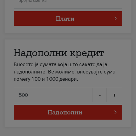
Број на сметка
Плати
Надополни кредит
Внесете ја сумата која што сакате да ја
надополните. Ве молиме, внесувајте сума
помеѓу 100 и 1000 денари.
-
+
Надополни