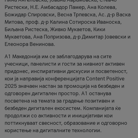
Ристески, Н.Е. Амбасадор Памер, Ана Колева,
Божидар Спировски, Весна Трпевска, Ас. д-р Васка
Митова, проф. д-р Калина Сотироска Иваноска,
Биљана Ристеска, Живко Мукаетов, Кики
Мукаетова, Ана Попризова, д-р Димитар Јовевски и
Елеонора Венинова.
А1 Македонија им се заблагодарува на сите
учесници, панелисти и гости за нивниот активен
придонес, инспиративни дискусии и посветеност,
кои ја направија конференцијата Content Positive
2025 значаен настан за промоција на безбеден и
одговорен дигитален простор. А1 останува
посветена на темата за градење позитивен и
безбеден дигитален екосистем. Компанијата ќе
продолжи со активности и иницијативи кои
поттикнуваат свесност, образование и одговорно
користење на дигиталните технологии.