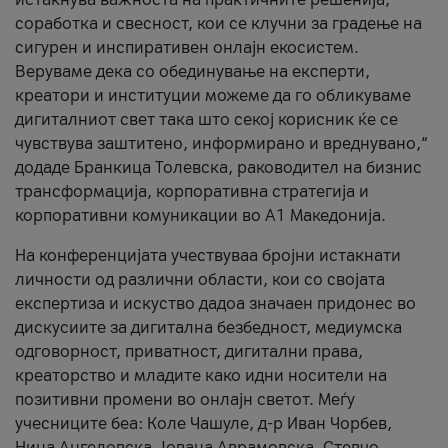
соработка и свесност, кои се клучни за градење на
сигурен и инспиративен онлајн екосистем.
Веруваме дека со обединување на експерти,
креатори и институции можеме да го обликуваме
дигиталниот свет така што секој корисник ќе се
чувствува заштитено, информирано и вреднувано,“
додаде Бранкица Толевска, раководител на бизнис
трансформација, корпоративна стратегија и
корпоративни комуникации во А1 Македонија.
На конференцијата учествуваа бројни истакнати
личности од различни области, кои со својата
експертиза и искуство дадоа значаен придонес во
дискусиите за дигитална безбедност, медиумска
одговорност, приватност, дигитални права,
креаторство и младите како идни носители на
позитивни промени во онлајн светот. Меѓу
учесниците беа: Коле Чашуле, д-р Иван Чорбев,
Нина Ангеловска, Јована Аврамовска, Стевчо