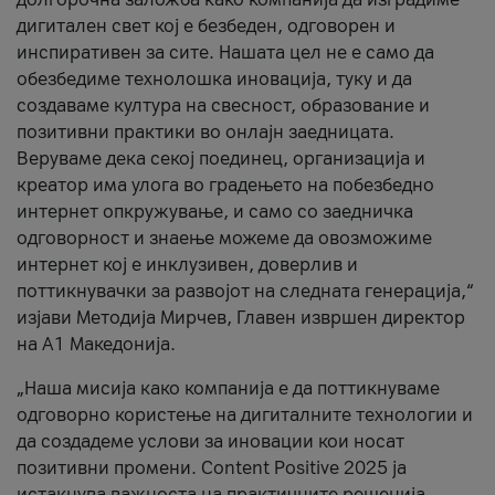
дигитален свет кој е безбеден, одговорен и
инспиративен за сите. Нашата цел не е само да
обезбедиме технолошка иновација, туку и да
создаваме култура на свесност, образование и
позитивни практики во онлајн заедницата.
Веруваме дека секој поединец, организација и
креатор има улога во градењето на побезбедно
интернет опкружување, и само со заедничка
одговорност и знаење можеме да овозможиме
интернет кој е инклузивен, доверлив и
поттикнувачки за развојот на следната генерација,“
изјави Методија Мирчев, Главен извршен директор
на А1 Македонија.
„Наша мисија како компанија е да поттикнуваме
одговорно користење на дигиталните технологии и
да создадеме услови за иновации кои носат
позитивни промени. Content Positive 2025 ја
истакнува важноста на практичните решенија,