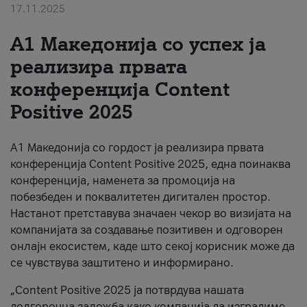
17.11.2025
За нас
А1 Македонија со успех ја
#ПодобарОнлајн
реализира првата
конференција Content
Positive 2025
А1 Македонија со гордост ја реализира првата
конференција Content Positive 2025, една поинаква
конференција, наменета за промоција на
побезбеден и поквалитетен дигитален простор.
Настанот претставува значаен чекор во визијата на
компанијата за создавање позитивен и одговорен
онлајн екосистем, каде што секој корисник може да
се чувствува заштитено и информирано.
„Content Positive 2025 ја потврдува нашата
долгорочна заложба како компанија да изградиме