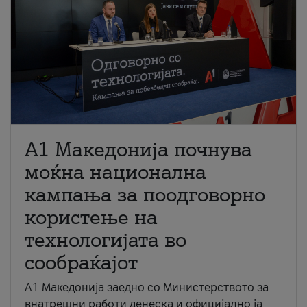
A1 Македонија почнува
моќна национална
кампања за поодговорно
користење на
технологијата во
сообраќајот
A1 Македонија заедно со Министерството за
внатрешни работи денеска и официјално ја