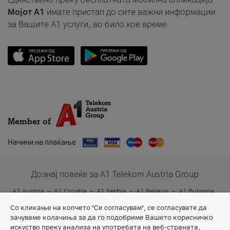
Мојот A1
имате пристап до сите важни информации
за Вашите A1 услуги, во било кое време.
Member of
Начини на плаќање
Дознај повеќе за A1 Telekom Austria Group
A1 Austria
A1 Croatia
A1 Serbia
A1 Belarus
A1 Bulgaria
A1 Slovenia
A1 Digital
Со кликање на копчето "Се согласувам", се согласувате да
зачуваме колачиња за да го подобриме Вашето корисничко
искуство преку анализа на употребата на веб-страната,