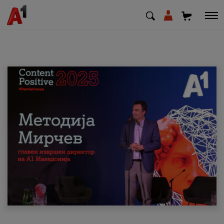
МК
EN
SQ
Приватни
Деловни
Поддршка
Надополни кредит
Плати сметка