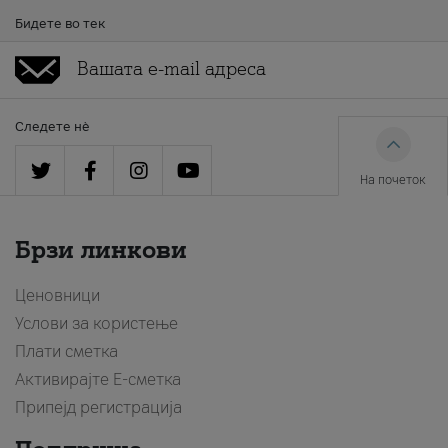
Бидете во тек
Следете нè
На почеток
Брзи линкови
Ценовници
Услови за користење
Плати сметка
Активирајте Е-сметка
Припејд регистрација