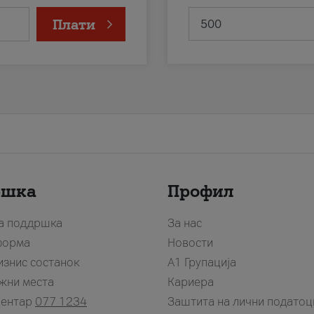
Плати
ршка
Профил
за поддршка
За нас
форма
Новости
изнис состанок
А1 Групација
жни места
Кариера
центар
077 1234
Заштита на лични податоц