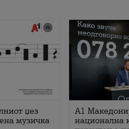
лниот џез
A1 Македони
мена музичка
национална 