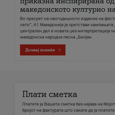
приказна инспирирана од
македонското културно н
Во пресрет на овогодишното издание на фест
лето“, А1 Македонија ја претстави кампањата 
централен дел е новата џез-интерпретација н
македонска народна песна „Билјан
Дознај повеќе
Плати сметка
Платете ја Вашата сметка без најава на Мојот
бројот на фактурата што сакате да ја платите