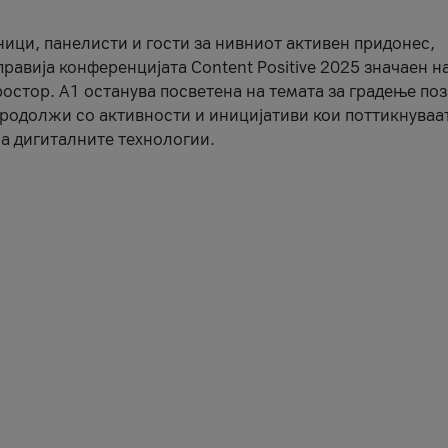
ници, панелисти и гости за нивниот активен придонес,
правија конференцијата Content Positive 2025 значаен н
остор. А1 останува посветена на темата за градење по
продолжи со активности и иницијативи кои поттикнуваа
а дигиталните технологии.