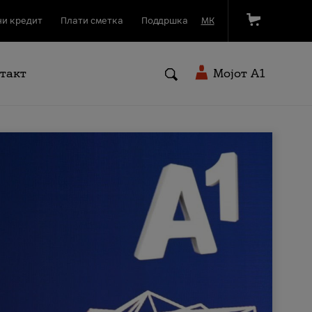
и кредит
Плати сметка
Поддршка
МК
такт
Мојот A1