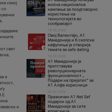
ека секој
моќна национална
 со
кампања за поодговорно
користење на
нувачки
технологијата во
а.
сообраќајот
18.05.2026
создадеме
Овој Валентајн, A1
тичните
Македонија и 6 скопски
кафулиња ја отворија
от свет
темата за safe dating
вска,
16.02.2026
А1 Македонија ја
претставува
револуционерната
функционалност „
за и
Подари на пријател“ за
атност,
А1 Алфа корисници
еѓу
02.02.2026
.Е.
Празничен A1 Net Sеf
лина
подарок од А1
Македонија за сите
овевски и
корисници