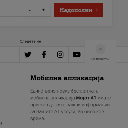
-
+
Надополни
Следете нè
На почеток
Мобилна апликација
Единствено преку бесплатната
мобилна апликација
Мојот A1
имате
пристап до сите важни информации
за Вашите A1 услуги, во било кое
време.
и