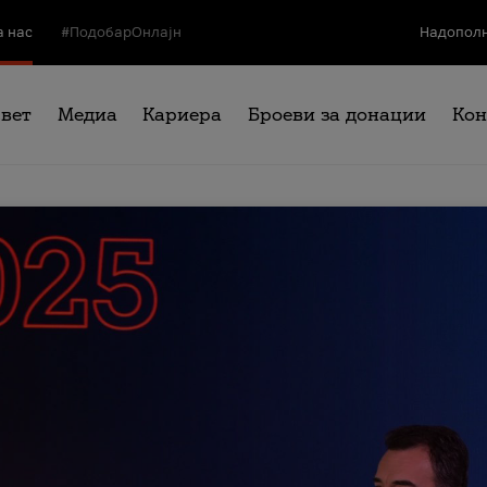
а нас
#ПодобарОнлајн
Надополн
свет
Медиа
Кариера
Броеви за донации
Кон