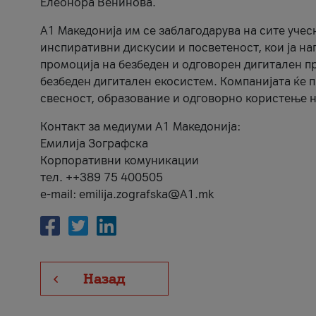
Елеонора Венинова.
А1 Македонија им се заблагодарува на сите учес
инспиративни дискусии и посветеност, кои ја на
промоција на безбеден и одговорен дигитален пр
безбеден дигитален екосистем. Компанијата ќе 
свесност, образование и одговорно користење н
Контакт за медиуми А1 Македонија:
Емилија Зографска
Корпоративни комуникации
тел. ++389 75 400505
e-mail: emilija.zografska@A1.mk
Назад