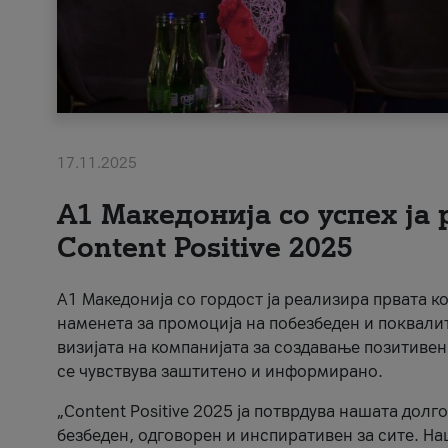
17.11.2025
А1 Македонија со успех ја
Content Positive 2025
А1 Македонија со гордост ја реализира првата к
наменета за промоција на побезбеден и поквали
визијата на компанијата за создавање позитивен
се чувствува заштитено и информирано.
„Content Positive 2025 ја потврдува нашата долг
безбеден, одговорен и инспиративен за сите. На