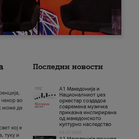
а
Последни новости
А1 Македонија и
ренција,
Националниот џез
 чекор во
оркестар создадоа
современа музичка
к може да
приказна инспирирана
од македонското
културно наследство
вет кој е
03.07.2026
, туку и
A1 Македонија почнува