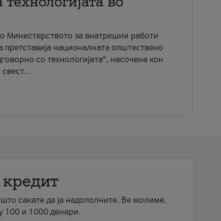
 технологијата во
со Министерството за внатрешни работи
ја претставија националната општествено
говорно со технологијата“, насочена кон
свест...
 кредит
а што сакате да ја надополните. Ве молиме,
у 100 и 1000 денари.