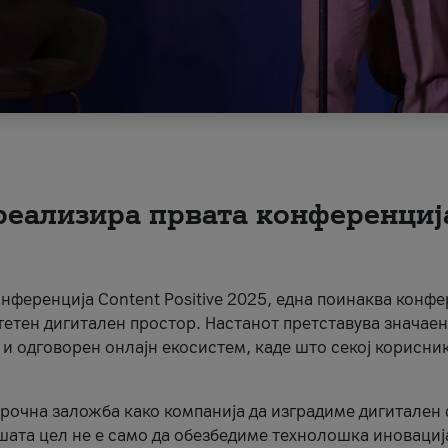
 реализира првата конференциј
онференција Content Positive 2025, една поинаква конфе
тетен дигитален простор. Настанот претставува значаен
 и одговорен онлајн екосистем, каде што секој корисни
орочна заложба како компанија да изградиме дигитален с
шата цел не е само да обезбедиме технолошка иновација