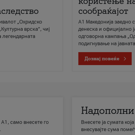
користење на
аследство
сообраќајот
ивалот „Охридско
A1 Македонија заедно 
„Културна врска“, чиј
денеска и официјално 
а легендарната
одговорна кампања „Од
подигнување на јавната 
Дознај повеќе
Надополни
 А1, само внесете го
Внесете ја сумата кој
.
внесувајте сума помеѓ