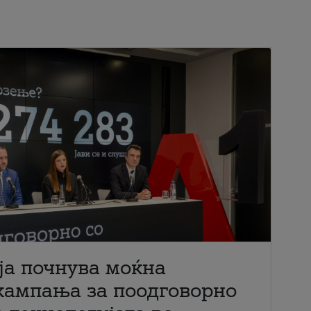
ја почнува моќна
кампања за поодговорно