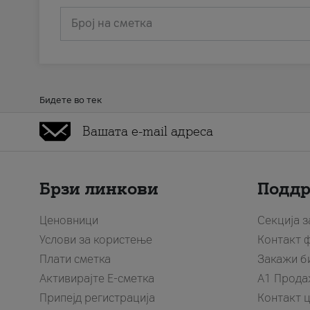
Број на сметка
Бидете во тек
Брзи линкови
Подд
Ценовници
Секција 
Услови за користење
Контакт 
Плати сметка
Закажи б
Активирајте Е-сметка
A1 Прода
Припејд регистрација
Контакт 