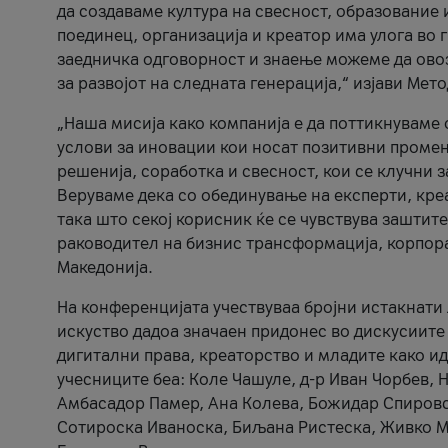
да создаваме култура на свесност, образование 
поединец, организација и креатор има улога во
заедничка одговорност и знаење можеме да ово
за развојот на следната генерација,“ изјави Ме
„Наша мисија како компанија е да поттикнуваме
услови за иновации кои носат позитивни промени
решенија, соработка и свесност, кои се клучни 
Веруваме дека со обединување на експерти, кре
така што секој корисник ќе се чувствува зашти
раководител на бизнис трансформација, корпор
Македонија.
На конференцијата учествуваа бројни истакнати 
искуство дадоа значаен придонес во дискусиите
дигитални права, креаторство и младите како ид
учесниците беа: Коле Чашуле, д-р Иван Чорбев, 
Амбасадор Памер, Ана Колева, Божидар Спировск
Сотироска Иваноска, Биљана Ристеска, Живко Му