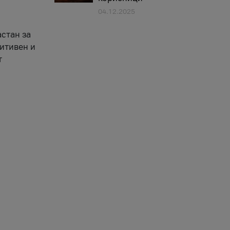
04.12.2025
астан за
зитивен и
т