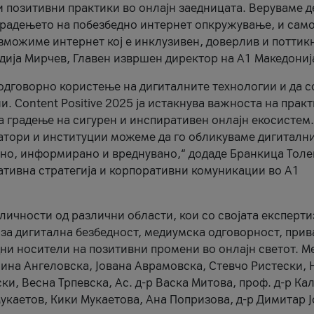
и позитивни практики во онлајн заедницата. Веруваме д
 градењето на побезбедно интернет опкружување, и само
зможиме интернет кој е инклузивен, доверлив и поттик
тодија Мирчев, Главен извршен директор на А1 Македониј
 одговорно користење на дигиталните технологии и да 
. Content Positive 2025 ја истакнува важноста на прак
за градење на сигурен и инспиративен онлајн екосистем.
атори и институции можеме да го обликуваме дигитални
тено, информирано и вреднувано,“ додаде Бранкица Толе
ативна стратегија и корпоративни комуникации во А1
личности од различни области, кои со својата експерти
 за дигитална безбедност, медиумска одговорност, прив
ни носители на позитивни промени во онлајн светот. М
Нина Ангеловска, Јована Аврамовска, Стевчо Ристески, Н
и, Весна Трпевска, Ас. д-р Васка Митова, проф. д-р Ка
каетов, Кики Мукаетова, Ана Попризова, д-р Димитар Ј