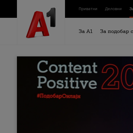
Приватни
Деловни
З
За А1
За подобар 