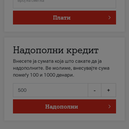
Број на сметка
Плати
Надополни кредит
Внесете ја сумата која што сакате да ја
надополните. Ве молиме, внесувајте сума
помеѓу 100 и 1000 денари.
-
+
Надополни