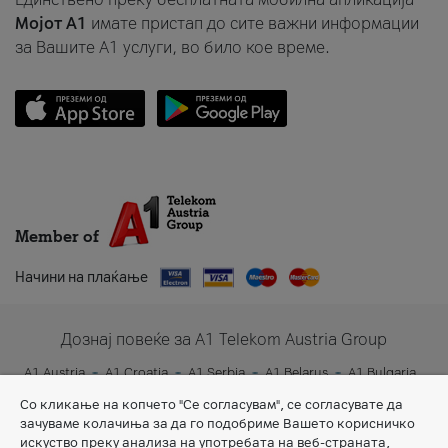
Мојот A1
имате пристап до сите важни информации
за Вашите A1 услуги, во било кое време.
Member of
Начини на плаќање
Дознај повеќе за A1 Telekom Austria Group
A1 Austria
A1 Croatia
A1 Serbia
A1 Belarus
A1 Bulgaria
A1 Slovenia
A1 Digital
Со кликање на копчето "Се согласувам", се согласувате да
зачуваме колачиња за да го подобриме Вашето корисничко
искуство преку анализа на употребата на веб-страната,