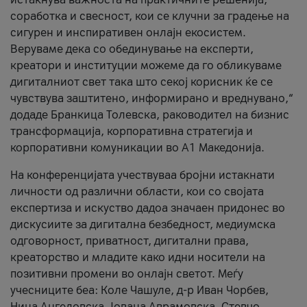
соработка и свесност, кои се клучни за градење на
сигурен и инспиративен онлајн екосистем.
Веруваме дека со обединување на експерти,
креатори и институции можеме да го обликуваме
дигиталниот свет така што секој корисник ќе се
чувствува заштитено, информирано и вреднувано,“
додаде Бранкица Толевска, раководител на бизнис
трансформација, корпоративна стратегија и
корпоративни комуникации во А1 Македонија.
На конференцијата учествуваа бројни истакнати
личности од различни области, кои со својата
експертиза и искуство дадоа значаен придонес во
дискусиите за дигитална безбедност, медиумска
одговорност, приватност, дигитални права,
креаторство и младите како идни носители на
позитивни промени во онлајн светот. Меѓу
учесниците беа: Коле Чашуле, д-р Иван Чорбев,
Нина Ангеловска, Јована Аврамовска, Стевчо