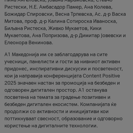
Ристески, Н.Е. Амбасадор Памер, Ана Колева,
Божидар Спировски, Весна Трпевска, Ас. д-р Васка
Митова, проф. д-р Калина Сотироска Иваноска,
Биљана Ристеска, Живко Мукаетов, Кики
Мукаетова, Ана Попризова, д-р Димитар Јовевски и
Елеонора Венинова.
А1 Македонија им се заблагодарува на сите
учесници, панелисти и гости за нивниот активен
придонес, инспиративни дискусии и посветеност,
кои ја направија конференцијата Content Positive
2025 значаен настан за промоција на безбеден и
одговорен дигитален простор. А1 останува
посветена на темата за градење позитивен и
безбеден дигитален екосистем. Компанијата ќе
продолжи со активности и иницијативи кои
поттикнуваат свесност, образование и одговорно
користење на дигиталните технологии.