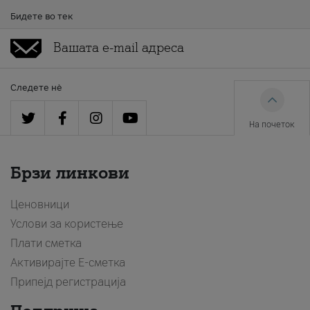
Бидете во тек
Следете нè
На почеток
Брзи линкови
Ценовници
Услови за користење
Плати сметка
Активирајте Е-сметка
Припејд регистрација