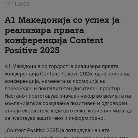
17.11.2025
За нас
А1 Македонија со успех ја
#ПодобарОнлајн
реализира првата
конференција Content
Positive 2025
А1 Македонија со гордост ја реализира првата
конференција Content Positive 2025, една поинаква
конференција, наменета за промоција на
побезбеден и поквалитетен дигитален простор.
Настанот претставува значаен чекор во визијата на
компанијата за создавање позитивен и одговорен
онлајн екосистем, каде што секој корисник може да
се чувствува заштитено и информирано.
„Content Positive 2025 ја потврдува нашата
долгорочна заложба како компанија да изградиме