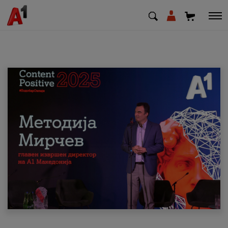
МК
EN
SQ
Приватни
Деловни
Поддршка
Надополни кредит
Плати сметка