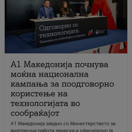
A1 Македонија почнува
моќна национална
кампања за поодговорно
користење на
технологијата во
сообраќајот
A1 Македонија заедно со Министерството за
внатрешни работи денеска и официјално ја