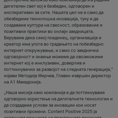
дигитален свет кој е безбеден, одговорен и
инспиративен за сите. Нашата цел не е само да
обезбедиме технолошка иновација, туку и да
создаваме култура на свесност, образование и
позитивни практики во онлајн заедницата.
Веруваме дека секој поединец, организација и
креатор има улога во градењето на побезбедно
интернет опкружување, и само со заедничка
одговорност и знаење можеме да овозможиме
интернет кој е инклузивен, доверлив и
поттикнувачки за развојот на следната генерација,“
изјави Методија Мирчев, Главен извршен директор
на А1 Македонија.
„Наша мисија како компанија е да поттикнуваме
одговорно користење на дигиталните технологии и
да создадеме услови за иновации кои носат
позитивни промени. Content Positive 2025 ја
истакнува важноста на практичните решенија,