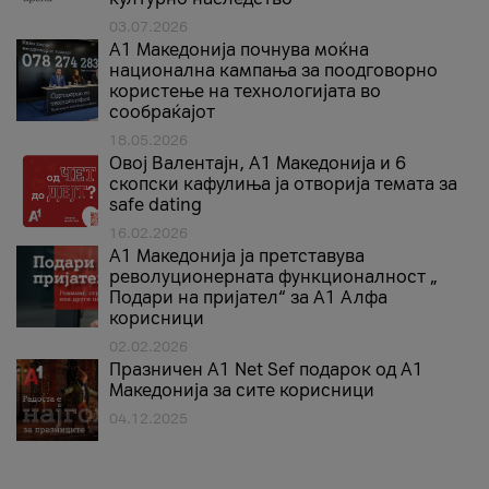
03.07.2026
A1 Македонија почнува моќна
национална кампања за поодговорно
користење на технологијата во
сообраќајот
18.05.2026
Овој Валентајн, A1 Македонија и 6
скопски кафулиња ја отворија темата за
safe dating
16.02.2026
А1 Македонија ја претставува
револуционерната функционалност „
Подари на пријател“ за А1 Алфа
корисници
02.02.2026
Празничен A1 Net Sеf подарок од А1
Македонија за сите корисници
04.12.2025