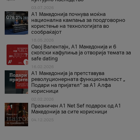
03.07.2026
A1 Македонија почнува моќна
национална кампања за поодговорно
користење на технологијата во
сообраќајот
18.05.2026
Овој Валентајн, A1 Македонија и 6
скопски кафулиња ја отворија темата за
safe dating
16.02.2026
А1 Македонија ја претставува
револуционерната функционалност „
Подари на пријател“ за А1 Алфа
корисници
02.02.2026
Празничен A1 Net Sеf подарок од А1
Македонија за сите корисници
04.12.2025