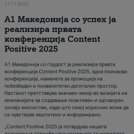
17.11.2025
За нас
А1 Македонија со успех ја
#ПодобарОнлајн
реализира првата
конференција Content
Positive 2025
А1 Македонија со гордост ја реализира првата
конференција Content Positive 2025, една поинаква
конференција, наменета за промоција на
побезбеден и поквалитетен дигитален простор.
Настанот претставува значаен чекор во визијата на
компанијата за создавање позитивен и одговорен
онлајн екосистем, каде што секој корисник може да
се чувствува заштитено и информирано.
„Content Positive 2025 ја потврдува нашата
долгорочна заложба како компанија да изградиме