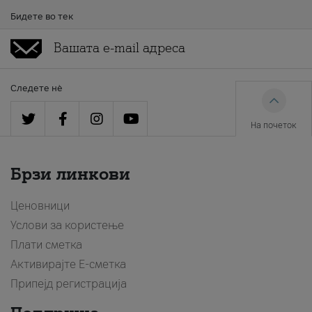
Бидете во тек
Следете нè
На почеток
Брзи линкови
Ценовници
Услови за користење
Плати сметка
Активирајте Е-сметка
Припејд регистрација