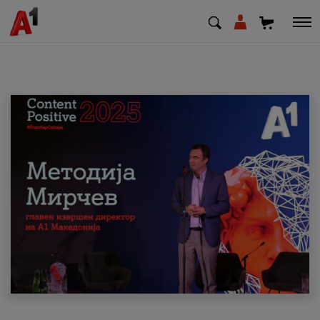
МК
EN
SQ
Приватни
Деловни
Поддршка
Надополни кредит
Плати сметка