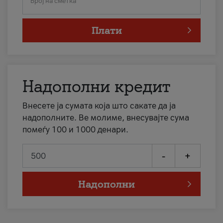
Број на сметка
Плати
Надополни кредит
Внесете ја сумата која што сакате да ја
надополните. Ве молиме, внесувајте сума
помеѓу 100 и 1000 денари.
-
+
Надополни