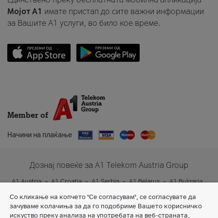
Мојот A1
имате пристап до сите важни информации
за Вашите A1 услуги, во било кое време.
Member of
Начини на плаќање
Дознај повеќе за A1 Telekom Austria Group
A1 Austria
A1 Croatia
A1 Serbia
A1 Belarus
A1 Bulgaria
A1 Slovenia
A1 Digital
Со кликање на копчето "Се согласувам", се согласувате да
зачуваме колачиња за да го подобриме Вашето корисничко
искуство преку анализа на употребата на веб-страната,