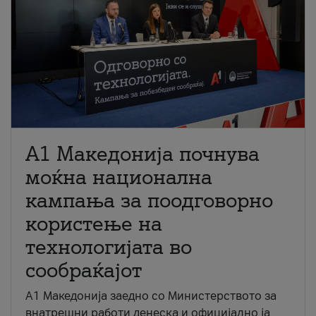
A1 Македонија почнува
моќна национална
кампања за поодговорно
користење на
технологијата во
сообраќајот
A1 Македонија заедно со Министерството за
внатрешни работи денеска и официјално ја