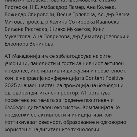
Ристески, Н.Е. Амбасадор Памер, Ана Колева,
Божидар Спировски, Весна Трпевска, Ас. д-р Васка
Митова, проф. д-р Калина Сотироска Иваноска,
Биљана Ристеска, Живко Мукаетов, Кики
Мукаетова, Ана Попризова, д-р Димитар Јовевски и
Елеонора Венинова.
А1 Македонија им се заблагодарува на сите
учесници, панелисти и гости за нивниот активен
придонес, инспиративни дискусии и посветеност,
кои ја направија конференцијата Content Positive
2025 значаен настан за промоција на безбеден и
одговорен дигитален простор. А1 останува
посветена на темата за градење позитивен и
безбеден дигитален екосистем. Компанијата ќе
продолжи со активности и иницијативи кои
поттикнуваат свесност, образование и одговорно
користење на дигиталните технологии.