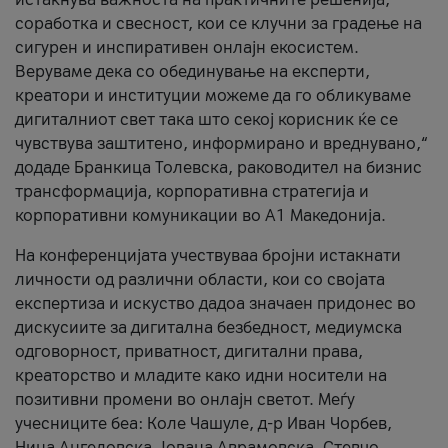
соработка и свесност, кои се клучни за градење на
сигурен и инспиративен онлајн екосистем.
Веруваме дека со обединување на експерти,
креатори и институции можеме да го обликуваме
дигиталниот свет така што секој корисник ќе се
чувствува заштитено, информирано и вреднувано,“
додаде Бранкица Толевска, раководител на бизнис
трансформација, корпоративна стратегија и
корпоративни комуникации во А1 Македонија.
На конференцијата учествуваа бројни истакнати
личности од различни области, кои со својата
експертиза и искуство дадоа значаен придонес во
дискусиите за дигитална безбедност, медиумска
одговорност, приватност, дигитални права,
креаторство и младите како идни носители на
позитивни промени во онлајн светот. Меѓу
учесниците беа: Коле Чашуле, д-р Иван Чорбев,
Нина Ангеловска, Јована Аврамовска, Стевчо