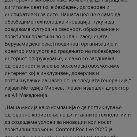
дигитален свет кој е безбеден, одговорен и
инспиративен за сите. Нашата цел не е само да
обезбедиме технолошка иновација, туку и да
создаваме култура на свесност, образование и
позитивни практики во онлајн заедницата.
Веруваме дека секој поединец, организација и
креатор има улога во градењето на побезбедно
интернет опкружување, и само со заедничка
одговорност и знаење можеме да овозможиме
интернет кој е инклузивен, доверлив и
поттикнувачки за развојот на следната генерација,“
изјави Методија Мирчев, Главен извршен директор
на А1 Македонија.
„Наша мисија како компанија е да поттикнуваме
одговорно користење на дигиталните технологии и
да создадеме услови за иновации кои носат
позитивни промени. Content Positive 2025 ја
истакнува важноста на практичните решенија,