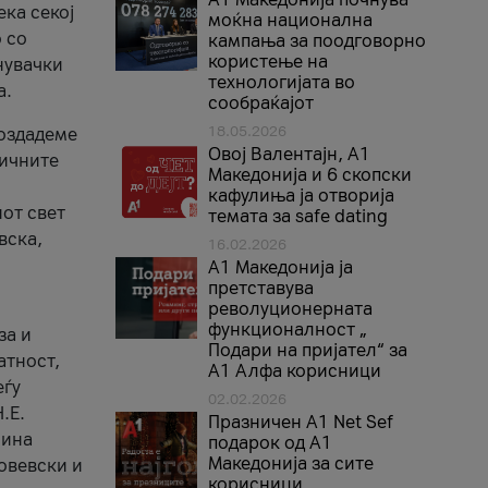
ека секој
моќна национална
 со
кампања за поодговорно
користење на
нувачки
технологијата во
а.
сообраќајот
18.05.2026
создадеме
Овој Валентајн, A1
тичните
Македонија и 6 скопски
кафулиња ја отворија
от свет
темата за safe dating
вска,
16.02.2026
А1 Македонија ја
претставува
револуционерната
функционалност „
за и
Подари на пријател“ за
атност,
А1 Алфа корисници
еѓу
02.02.2026
.Е.
Празничен A1 Net Sеf
лина
подарок од А1
Македонија за сите
овевски и
корисници