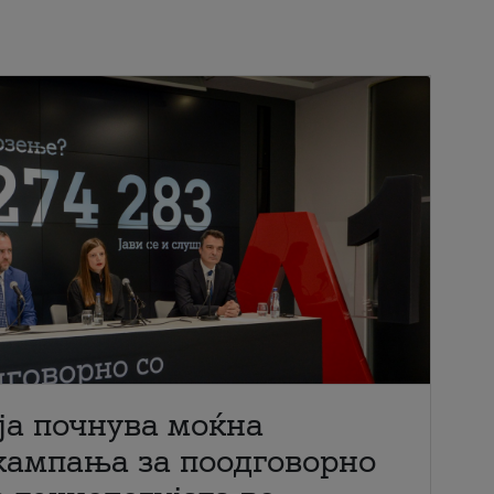
ја почнува моќна
кампања за поодговорно