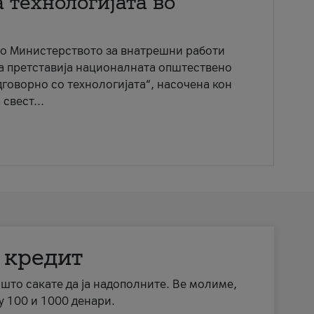
 технологијата во
со Министерството за внатрешни работи
ја претставија националната општествено
говорно со технологијата“, насочена кон
свест...
 кредит
а што сакате да ја надополните. Ве молиме,
у 100 и 1000 денари.