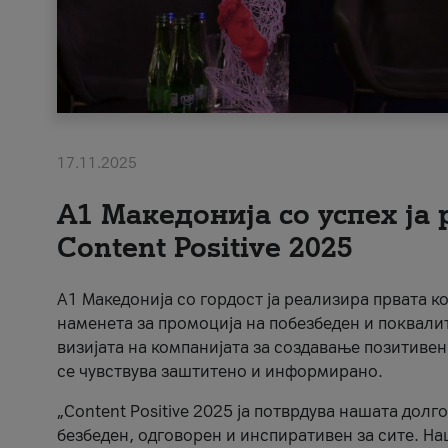
17.11.2025
А1 Македонија со успех ја
Content Positive 2025
А1 Македонија со гордост ја реализира првата к
наменета за промоција на побезбеден и поквали
визијата на компанијата за создавање позитивен
се чувствува заштитено и информирано.
„Content Positive 2025 ја потврдува нашата долг
безбеден, одговорен и инспиративен за сите. На