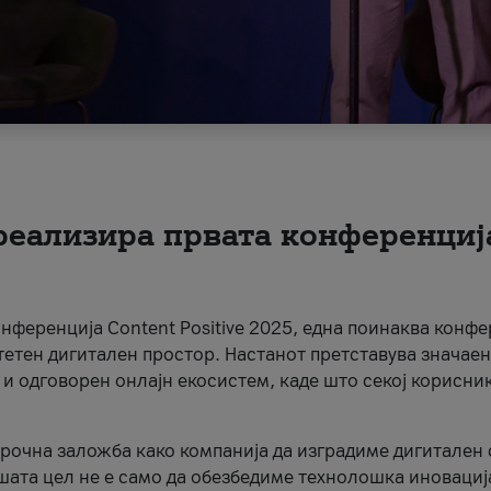
 реализира првата конференциј
онференција Content Positive 2025, една поинаква конфе
тетен дигитален простор. Настанот претставува значаен
 и одговорен онлајн екосистем, каде што секој корисни
орочна заложба како компанија да изградиме дигитален с
шата цел не е само да обезбедиме технолошка иновација