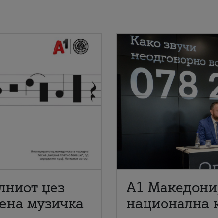
лниот џез
A1 Македони
мена музичка
национална 