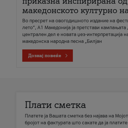
приказна инспирирана од
македонското културно н
Во пресрет на овогодишното издание на фест
лето“, А1 Македонија ја претстави кампањата 
централен дел е новата џез-интерпретација н
македонска народна песна „Билјан
Дознај повеќе
Плати сметка
Платете ја Вашата сметка без најава на Мојот
бројот на фактурата што сакате да ја платите