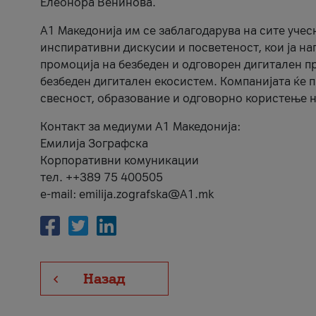
Елеонора Венинова.
А1 Македонија им се заблагодарува на сите учес
инспиративни дискусии и посветеност, кои ја на
промоција на безбеден и одговорен дигитален пр
безбеден дигитален екосистем. Компанијата ќе 
свесност, образование и одговорно користење н
Контакт за медиуми А1 Македонија:
Емилија Зографска
Корпоративни комуникации
тел. ++389 75 400505
e-mail: emilija.zografska@A1.mk
Назад