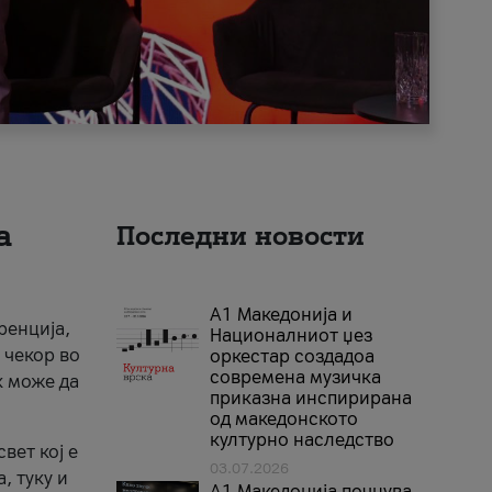
а
Последни новости
А1 Македонија и
ренција,
Националниот џез
 чекор во
оркестар создадоа
современа музичка
к може да
приказна инспирирана
од македонското
културно наследство
вет кој е
03.07.2026
, туку и
A1 Македонија почнува