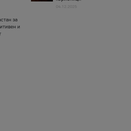
04.12.2025
астан за
зитивен и
т