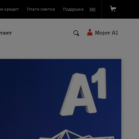
и кредит
Плати сметка
Поддршка
МК
такт
Мојот A1