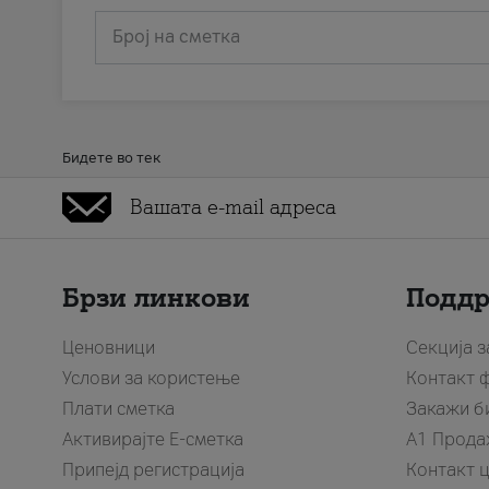
Број на сметка
Бидете во тек
Брзи линкови
Подд
Ценовници
Секција 
Услови за користење
Контакт 
Плати сметка
Закажи б
Активирајте Е-сметка
A1 Прода
Припејд регистрација
Контакт 