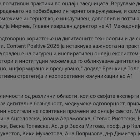
и позитивни практики во онлајн заедницата. Веруваме д
 градењето на побезбедно интернет опкружување, и само
зможиме интернет кој е инклузивен, доверлив и поттик
тодија Мирчев, Главен извршен директор на А1 Македониј
 одговорно користење на дигиталните технологии и да 
. Content Positive 2025 ја истакнува важноста на прак
за градење на сигурен и инспиративен онлајн екосистем.
атори и институции можеме да го обликуваме дигитални
тено, информирано и вреднувано,“ додаде Бранкица Толе
ативна стратегија и корпоративни комуникации во А1
личности од различни области, кои со својата експерти
 за дигитална безбедност, медиумска одговорност, прив
ни носители на позитивни промени во онлајн светот. М
Нина Ангеловска, Јована Аврамовска, Стевчо Ристески, Н
и, Весна Трпевска, Ас. д-р Васка Митова, проф. д-р Ка
каетов, Кики Мукаетова, Ана Попризова, д-р Димитар Ј