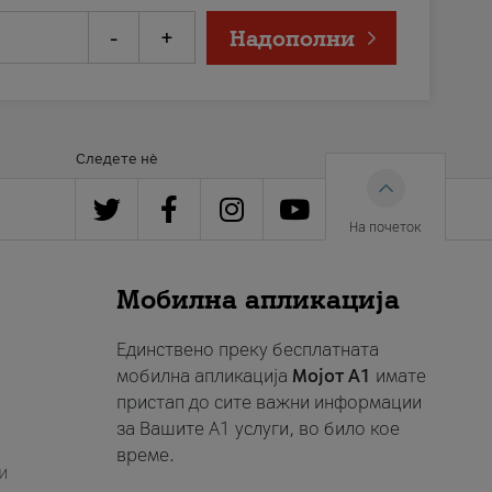
-
+
Надополни
Следете нè
На почеток
Мобилна апликација
Единствено преку бесплатната
мобилна апликација
Мојот A1
имате
пристап до сите важни информации
за Вашите A1 услуги, во било кое
време.
и