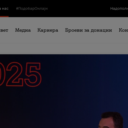
а нас
#ПодобарОнлајн
Надополн
свет
Медиа
Кариера
Броеви за донации
Кон