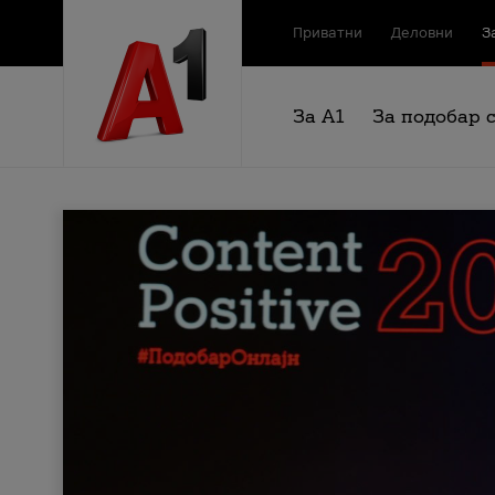
Приватни
Деловни
З
За А1
За подобар 