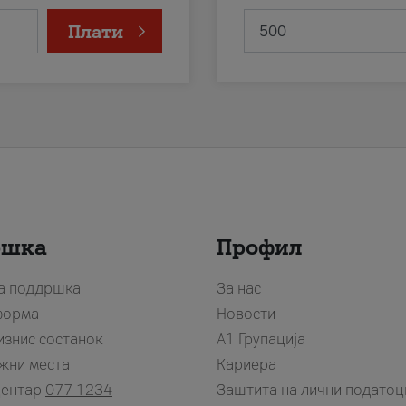
Плати
ршка
Профил
за поддршка
За нас
форма
Новости
изнис состанок
А1 Групација
жни места
Кариера
центар
077 1234
Заштита на лични податоц