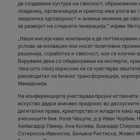
да создаваме култура на свесност, образование 
поединец, организација и креатор има улога во
заедничка одговорност и знаење можеме да ово
за развојот на следната генерација,“ изјави Ме
„Наша мисија како компанија е да поттикнуваме
услови за иновации кои носат позитивни промени
решенија, соработка и свесност, кои се клучни 
Веруваме дека со обединување на експерти, кре
така што секој корисник ќе се чувствува зашти
раководител на бизнис трансформација, корпор
Македонија.
На конференцијата учествуваа бројни истакнати 
искуство дадоа значаен придонес во дискусиите
дигитални права, креаторство и младите како ид
учесниците беа: Коле Чашуле, д-р Иван Чорбев, 
Амбасадор Памер, Ана Колева, Божидар Спировск
Сотироска Иваноска, Биљана Ристеска, Живко Му