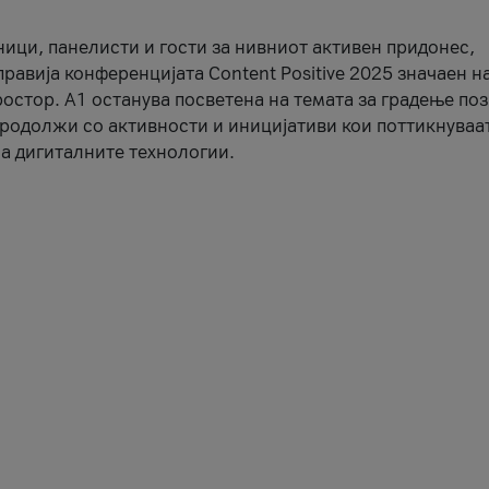
ници, панелисти и гости за нивниот активен придонес,
правија конференцијата Content Positive 2025 значаен н
остор. А1 останува посветена на темата за градење по
продолжи со активности и иницијативи кои поттикнуваа
а дигиталните технологии.