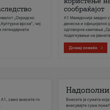
користење на
аследство
сообраќајот
ивалот „Охридско
A1 Македонија заедно 
„Културна врска“, чиј
денеска и официјално 
а легендарната
одговорна кампања „Од
подигнување на јавната 
Дознај повеќе
Надополни
 А1, само внесете го
Внесете ја сумата кој
.
внесувајте сума помеѓ